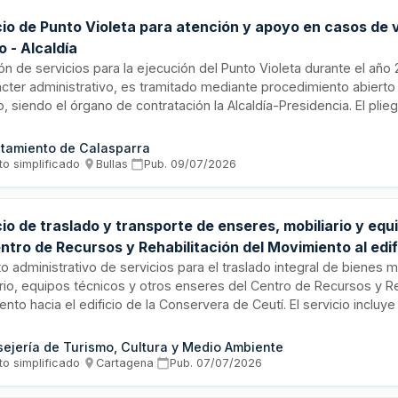
cio de Punto Violeta para atención y apoyo en casos de v
 - Alcaldía
ión de servicios para la ejecución del Punto Violeta durante el año 
cter administrativo, es tramitado mediante procedimiento abierto 
, siendo el órgano de contratación la Alcaldía-Presidencia. El plie
ones generales, administrativas y técnicas para la prestación de l
os en el pliego de prescripciones técnicas particulares.
tamiento de Calasparra
to simplificado
·
Bullas
·
Pub.
09/07/2026
io de traslado y transporte de enseres, mobiliario y equ
ntro de Recursos y Rehabilitación del Movimiento al edifi
rvera de Ceutí
o administrativo de servicios para el traslado integral de bienes 
rio, equipos técnicos y otros enseres del Centro de Recursos y Re
nto hacia el edificio de la Conservera de Ceutí. El servicio inclu
e con materiales de protección, transporte, instalación en destin
e origen. El contratista debe aportar todos los medios materiales,
ejería de Turismo, Cultura y Medio Ambiente
entas necesarias, garantizando la integridad y trazabilidad de los
to simplificado
·
Cartagena
·
Pub.
07/07/2026
as fases del proceso.