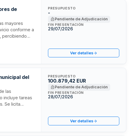
ores de
PRESUPUESTO
-
Pendiente de Adjudicación
nas mayores
FIN PRESENTACIÓN
29/07/2026
ervicio conforme a
, percibiendo
 adjudicación.
ario responsable
Ver detalles
unicipal del
PRESUPUESTO
100.879,42 EUR
Pendiente de Adjudicación
de las
FIN PRESENTACIÓN
28/07/2026
o incluye tareas
. Se licita
ón inicial de un
Ver detalles