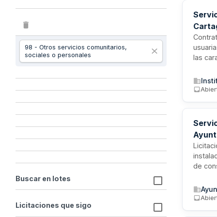
Servi
Cartag
Contra
usuaria
98 - Otros servicios comunitarios,
sociales o personales
las car
directa
La Adm
Inst
de los 
Abier
Servi
Ayunt
Licitac
instala
de cons
mediant
Buscar en lotes
año pr
Ayun
Abier
Licitaciones que sigo