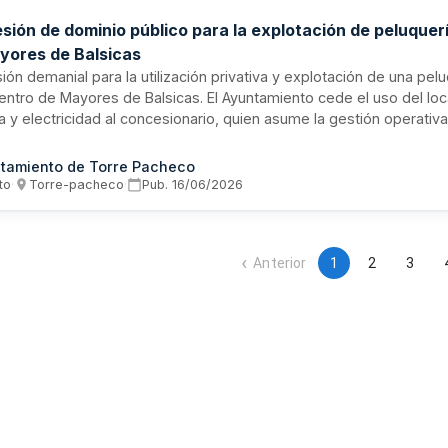
sión de dominio público para la explotación de peluquerí
yores de Balsicas
ón demanial para la utilización privativa y explotación de una pel
entro de Mayores de Balsicas. El Ayuntamiento cede el uso del loc
 y electricidad al concesionario, quien asume la gestión operativ
ueble y cumplimiento de normativa sanitaria e higiénica. La duraci
rorrogables hasta seis años máximo. El concesionario debe abona
tamiento de Torre Pacheco
ondiente, afiliación a la Seguridad Social del personal y garantizar
to
·
Torre-pacheco
·
Pub.
16/06/2026
e precios.
Anterior
1
2
3