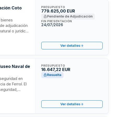
zación Coto
PRESUPUESTO
779.625,00 EUR
Pendiente de Adjudicación
e bienes
FIN PRESENTACIÓN
24/07/2026
 de adjudicación
atural o jurídica
za sobre la
cial de la
Ver detalles
icas.
Museo Naval de
PRESUPUESTO
16.647,22 EUR
Resuelta
 seguridad en
ia de Ferrol. El
seguridad,
museo, así como
tica. La
Ver detalles
otocolos de
 del patrimonio