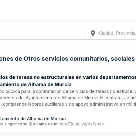
iones de Otros servicios comunitarios, sociale
cios de tareas no estructurales en varios departamentos
amiento de Alhama de Murcia
ión pública para la contratación de servicios de tareas no estructu
amentos del Ayuntamiento de Alhama de Murcia. El contrato, adjud
a, comprende labores auxiliares y de apoyo administrativo en múlt
ales. El importe total asciende a 146.160 euros y se encuentra en
ción. Este tipo de contratación permite al ayuntamiento contar co
tamiento de Alhama de Murcia
e para cubrir necesidades puntuales y tareas variadas que no requ
to simplificado
·
Alhama de murcia
·
Pub.
28/07/2026
lización específica, optimizando la gestión de recursos municipal