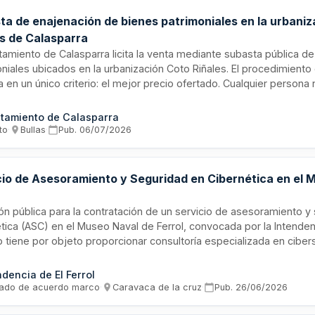
ta de enajenación de bienes patrimoniales en la urbani
es de Calasparra
tamiento de Calasparra licita la venta mediante subasta pública d
niales ubicados en la urbanización Coto Riñales. El procedimiento
 en un único criterio: el mejor precio ofertado. Cualquier persona n
pacidad de obrar puede presentar proposiciones económicas al al
ión técnica municipal. La convocatoria se publicará en el Boletín Ofi
tamiento de Calasparra
ia conforme a la normativa de patrimonio de administraciones públ
to
·
Bullas
·
Pub.
06/07/2026
cio de Asesoramiento y Seguridad en Cibernética en el 
ión pública para la contratación de un servicio de asesoramiento y
tica (ASC) en el Museo Naval de Ferrol, convocada por la Intendenc
o tiene por objeto proporcionar consultoría especializada en ciber
ión de infraestructuras digitales y sistemas de información del 
s de prevención y respuesta ante incidentes de seguridad informá
ndencia de El Ferrol
ión incluye el análisis de vulnerabilidades, implementación de pr
vado de acuerdo marco
·
Caravaca de la cruz
·
Pub.
26/06/2026
ad y asesoramiento técnico continuo para garantizar la protección
 y datos del organismo.