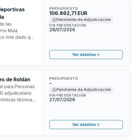
deportivas
PRESUPUESTO
106.862,71 EUR
la
Pendiente de Adjudicación
de las
FIN PRESENTACIÓN
28/07/2026
omo Mula
nico lote dado que
cta ejecución
erfectas
Ver detalles
ersonales y
a.
es de Roldán
PRESUPUESTO
-
ial para Personas
Pendiente de Adjudicación
l adjudicatario
FIN PRESENTACIÓN
rísticas técnicas
27/07/2026
s a los usuarios,
Ver detalles