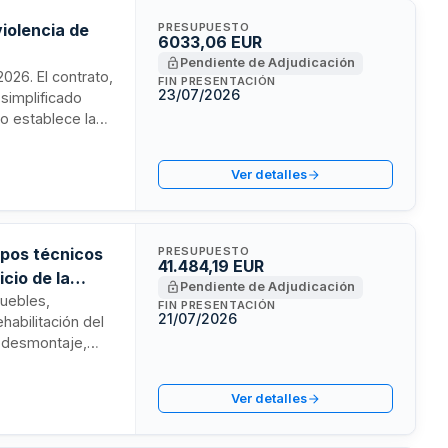
iolencia de
PRESUPUESTO
6033,06 EUR
Pendiente de Adjudicación
2026. El contrato,
FIN PRESENTACIÓN
23/07/2026
simplificado
go establece las
os servicios
Ver detalles
ipos técnicos
PRESUPUESTO
41.484,19 EUR
cio de la
Pendiente de Adjudicación
muebles,
FIN PRESENTACIÓN
21/07/2026
habilitación del
ye desmontaje,
o y limpieza de
 auxiliares y
Ver detalles
 bienes durante