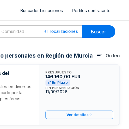
Buscador Licitaciones
Perfiles contratante
Buscar
+
1
localizaciones
s o personales en Región de Murcia
Orden
 del
PRESUPUESTO
146.160,00 EUR
En Plazo
rales en diversos
FIN PRESENTACIÓN
11/09/2026
icado por la
iples áreas
 estado de
n personal
Ver detalles
ieren
es.