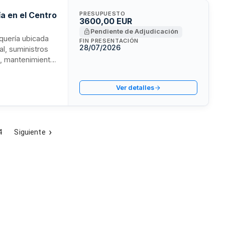
a en el Centro
PRESUPUESTO
3600,00 EUR
Pendiente de Adjudicación
uquería ubicada
FIN PRESENTACIÓN
28/07/2026
al, suministros
a, mantenimiento
ón es de cuatro
r el canon
Ver detalles
 la exposición
4
Siguiente