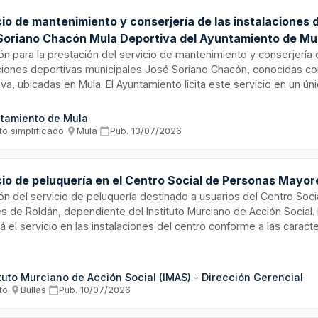
cio de mantenimiento y conserjería de las instalaciones 
Soriano Chacón Mula Deportiva del Ayuntamiento de Mu
ión para la prestación del servicio de mantenimiento y conserjería 
aciones deportivas municipales José Soriano Chacón, conocidas c
va, ubicadas en Mula. El Ayuntamiento licita este servicio en un ú
ización independiente de las prestaciones podría dificultar la corre
 del mismo. El contratista deberá mantener las instalaciones en p
tamiento de Mula
iones de uso, ya que el Ayuntamiento no dispone de los medios p
to simplificado
·
Mula
·
Pub.
13/07/2026
les necesarios para llevar a cabo esta prestación de forma direct
cio de peluquería en el Centro Social de Personas Mayor
ión del servicio de peluquería destinado a usuarios del Centro Soc
 de Roldán, dependiente del Instituto Murciano de Acción Social. E
á el servicio en las instalaciones del centro conforme a las caracte
as, obteniendo su retribución del cobro de los precios establecido
mpromiso económico para la Administración.
ituto Murciano de Acción Social (IMAS) - Dirección Gerencial
to
·
Bullas
·
Pub.
10/07/2026