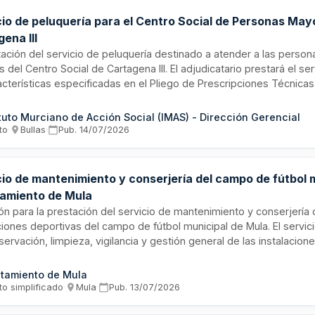
cio de peluquería para el Centro Social de Personas May
ena III
tación del servicio de peluquería destinado a atender a las perso
s del Centro Social de Cartagena III. El adjudicatario prestará el s
acterísticas especificadas en el Pliego de Prescripciones Técnicas
mente de los usuarios el cobro del mismo al precio aprobado en la
inistración no asume compromiso económico, siendo el adjudicat
ituto Murciano de Acción Social (IMAS) - Dirección Gerencial
tributos y gastos derivados de sus obligaciones.
to
·
Bullas
·
Pub.
14/07/2026
cio de mantenimiento y conserjería del campo de fútbol m
amiento de Mula
ión para la prestación del servicio de mantenimiento y conserjería 
ciones deportivas del campo de fútbol municipal de Mula. El servici
ervación, limpieza, vigilancia y gestión general de las instalaciones
e procedimiento abierto simplificado en lote único, con una duraci
orrogable por dos años más, hasta un máximo de tres años.
tamiento de Mula
to simplificado
·
Mula
·
Pub.
13/07/2026