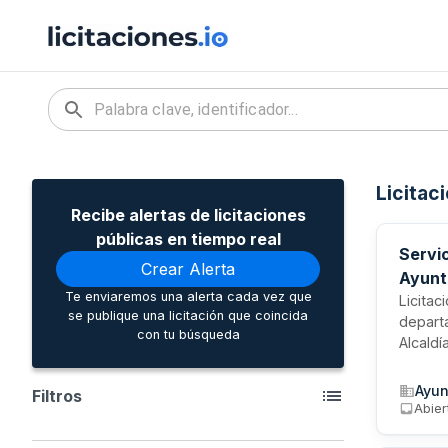
Licitac
Recibe alertas de licitaciones
públicas en tiempo real
Servi
Crear Alerta
Ayunt
Te enviaremos una alerta cada vez que
Licitac
se publique una licitación que coincida
depart
con tu búsqueda
Alcaldí
municip
publica
Ayun
Filtros
flexibl
Abier
especia