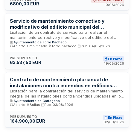
Cierra en 2 días
6800,00 EUR
condiciones establecidas. La concesión se adjudicará
10/08/2026
mediante pluralidad de criterios en base a la mejor relación
calidad-precio. El contrato, de naturaleza privada, se rige
por la legislación patrimonial, siendo aplicables
Servicio de mantenimiento correctivo y
supletoriamente los principios de la Ley de Contratos del
modificativo del edificio municipal del
Sector Público.
Ayuntamiento de Torre Pacheco
Licitación de un contrato de servicio para realizar el
mantenimiento correctivo y modificativo del edificio del
Ayuntamiento de Torre Pacheco
Ayuntamiento de Torre Pacheco, ubicado en Murcia. El
Abierto simplificado
·
Torre-pacheco
·
Pub.
04/08/2026
servicio comprende la realización de reparaciones y
trabajos de modificación en las instalaciones del edificio
municipal, incluyendo la disponibilidad de recursos humanos
PRESUPUESTO
En Plazo
63.537,50 EUR
especializados y medios materiales necesarios para
19/08/2026
garantizar el funcionamiento óptimo de las instalaciones.
Contrato de mantenimiento plurianual de
instalaciones contra incendios en edificios
municipales
Licitación para la contratación del servicio de mantenimiento
integral de las instalaciones contraincendios ubicadas en los
Ayuntamiento de Cartagena
edificios municipales. El contrato contempla tareas de
Abierto
·
Bullas
·
Pub.
03/08/2026
mantenimiento preventivo y correctivo, suministro de
extintores nuevos y reparación de equipos y sistemas de
protección contra incendios. La duración prevista es de
PRESUPUESTO
En Plazo
164.900,00 EUR
cuatro años, durante los cuales el contratista realizará
02/09/2026
inspecciones, revisiones periódicas y cualquier intervención
necesaria para garantizar el correcto funcionamiento y