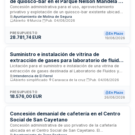
de quiosco-bar en el Parque Nelson Mandela de
Molina de Segura
Concesión administrativa para el uso, aprovechamiento
privativo y explotación de un quiosco-bar existente ubicado
Ayuntamiento de Molina de Segura
en el Parque Nelson Mandela del municipio de Molina de
Abierto
·
Murcia
·
Pub.
04/08/2026
Segura. La administración licita el derecho de gestión y
operación de este establecimiento de servicios de bar,
buscando un concesionario que asuma la prestación de
PRESUPUESTO
En Plazo
28.781,74 EUR
servicios de bebidas y comidas en el parque público.
19/08/2026
Suministro e instalación de vitrina de
extracción de gases para laboratorio de fluidos
y combustibles del Arsenal de Ferrol
Licitación para el suministro e instalación de una vitrina de
extracción de gases destinada al Laboratorio de Fluidos y
Intendencia de El Ferrol
Combustibles del Arsenal de Ferrol. Las prestaciones
Abierto simplificado
·
Caravaca de la cruz
·
Pub.
04/08/2026
incluyen el equipo nuevo, su instalación, las adecuaciones
interiores del local, la instalación de conductos de
extracción de gases y las instalaciones interiores de enlace
PRESUPUESTO
En Plazo
18.576,00 EUR
de agua, gas y electricidad necesarias para garantizar el
26/08/2026
funcionamiento completo del sistema.
Concesión demanial de cafetería en el Centro
Social de San Cayetano
Concesión administrativa de uso privativo de la cafetería
ubicada en el Centro Social de San Cayetano. El
Ayuntamiento de Torre Pacheco