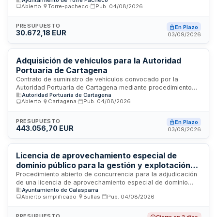
concesionario explotará un servicio de cafetería con
Abierto
·
Torre-pacheco
·
Pub.
04/08/2026
derecho exclusivo sobre una superficie total de 114,60
metros cuadrados útiles, que comprende zona de barra,
office, comedor, ampliación de comedor, terraza y aseos
PRESUPUESTO
En Plazo
30.672,18 EUR
compartidos. El régimen jurídico se rige por el Real Decreto
03/09/2026
1372/1986 y la Ley 33/2003 del Patrimonio de las
Administraciones Públicas. El adjudicatario debe cumplir
obligaciones de mantenimiento, higiene, seguridad social,
Adquisición de vehículos para la Autoridad
tributos y horarios establecidos.
Portuaria de Cartagena
Contrato de suministro de vehículos convocado por la
Autoridad Portuaria de Cartagena mediante procedimiento
Autoridad Portuaria de Cartagena
de licitación pública. El contrato comprende la adquisición de
Abierto
·
Cartagena
·
Pub.
04/08/2026
vehículos distribuidos en seis lotes diferenciados. Los
licitadores deberán presentar proposiciones conforme a los
requisitos establecidos en el pliego de cláusulas
PRESUPUESTO
En Plazo
443.056,70 EUR
administrativas particulares. El plazo máximo de ejecución no
03/09/2026
podrá exceder cinco años desde la firma del contrato,
siendo el adjudicatario quien determine el plazo concreto de
prestación del suministro.
Licencia de aprovechamiento especial de
dominio público para la gestión y explotación
de barras de bar durante las fiestas patronales
Procedimiento abierto de concurrencia para la adjudicación
de una licencia de aprovechamiento especial de dominio
de Calasparra
Ayuntamiento de Calasparra
público destinada a la gestión y explotación del servicio de
Abierto simplificado
·
Bullas
·
Pub.
04/08/2026
barras de bar durante las fiestas patronales celebradas en
Calasparra. El adjudicatario tendrá derecho a explotar en su
propio beneficio las barras de bar bajo las limitaciones y
PRESUPUESTO