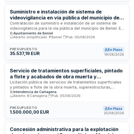
permite optimizar recursos públicos mediante la renovación
periódica de la flota sin inversión inicial elevada.
Suministro e instalación de sistema de
videovigilancia en vía pública del municipio de
Beniel
Contratación de suministro e instalación de un sistema de
videovigilancia para la vía pública del municipio de Beniel. El
Ayuntamiento de Beniel
Ayuntamiento de Beniel licita la adquisición e implementación
Abierto simplificado
·
Beniel
·
Pub.
05/08/2026
de equipamiento de videovigilancia destinado a mejorar la
seguridad y vigilancia en espacios públicos municipales. El
procedimiento se rige por la Ley de Contratos del Sector
PRESUPUESTO
En Plazo
35.537,19 EUR
Público y sus normas de desarrollo.
19/08/2026
Servicio de tratamientos superficiales, pintado
a flote y acabados de obra muerta y
superestructuras para buque - Intendencia de
Licitación pública de servicios de tratamientos superficiales
y pintados a flote de la obra muerta, superestructuras,
Cartagena
Intendencia de Cartagena
cubiertas, rampas y otras superficies de embarcaciones,
Abierto
·
Cartagena
·
Pub.
05/08/2026
convocada por la Intendencia de Cartagena. El contrato
comprende tareas de preparación y acabado de superficies
navales mediante técnicas de pintura especializada. La
PRESUPUESTO
En Plazo
1.500.000,00 EUR
ejecución se realizará en las instalaciones portuarias de
25/08/2026
Cartagena, utilizando métodos a flote para minimizar
desplazamientos de la nave. El presupuesto disponible
asciende a cien mil euros y el contrato se encuentra en
Concesión administrativa para la explotación
estado de publicación.