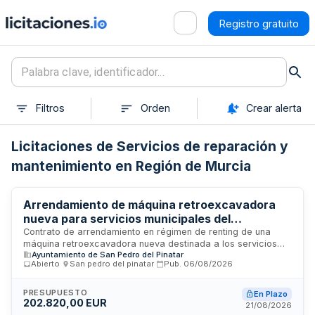
Registro gratuito
Filtros
Orden
Crear alerta
Licitaciones de Servicios de reparación y
mantenimiento en Región de Murcia
Arrendamiento de máquina retroexcavadora
nueva para servicios municipales del
Ayuntamiento de San Pedro del Pinatar
Contrato de arrendamiento en régimen de renting de una
máquina retroexcavadora nueva destinada a los servicios
Ayuntamiento de San Pedro del Pinatar
municipales del Ayuntamiento de San Pedro del Pinatar,
Abierto
·
San pedro del pinatar
·
Pub.
06/08/2026
concretamente para la Concejalía de Obras y Servicios. El
arrendamiento incluye la gestión integral de la máquina,
mantenimiento preventivo, reparaciones, sustitución de
PRESUPUESTO
En Plazo
202.820,00 EUR
piezas y cobertura de riesgos. Se trata de una fórmula que
21/08/2026