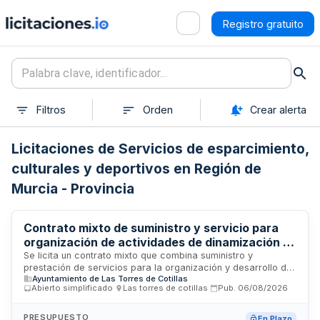
Registro gratuito
Filtros
Orden
Crear alerta
Licitaciones de Servicios de esparcimiento,
culturales y deportivos en Región de
Murcia - Provincia
Contrato mixto de suministro y servicio para
organización de actividades de dinamización y
animación infantil en las Fiestas Patronales de
Se licita un contrato mixto que combina suministro y
prestación de servicios para la organización y desarrollo de
la Virgen de la Salceda
Ayuntamiento de Las Torres de Cotillas
diversas actividades de dinamización y animación dirigidas
Abierto simplificado
·
Las torres de cotillas
·
Pub.
06/08/2026
al público infantil con ocasión de la celebración de las
Fiestas Patronales en honor a la Virgen de la Salceda. El
contrato se estructura en lotes, siendo el primero las
PRESUPUESTO
En Plazo