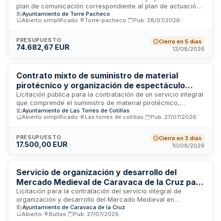
plan de comunicación correspondiente al plan de actuación
de Torre Pacheco
Ayuntamiento de Torre Pacheco
integrado denominado Conectados desde otra mirada del
Abierto simplificado
·
Torre-pacheco
·
Pub.
28/07/2026
Ayuntamiento de Torre Pacheco. El proyecto cuenta con
cofinanciación de la Unión Europea a través del Fondo
Europeo de Desarrollo Regional en el marco del Programa
PRESUPUESTO
Cierra en 5 días
74.682,67 EUR
Operativo Plurirregional de España para el período 2021-
12/08/2026
2027. El procedimiento se tramita mediante un proceso
abierto simplificado con varios criterios de adjudicación.
Contrato mixto de suministro de material
pirotécnico y organización de espectáculo
musical con fuegos artificiales para las Fiestas
Licitación pública para la contratación de un servicio integral
que comprende el suministro de material pirotécnico,
Patronales 2026 - Ayuntamiento de Las Torres
Ayuntamiento de Las Torres de Cotillas
incluyendo la figura del raspajo, y la organización completa
de Cotillas
Abierto simplificado
·
Las torres de cotillas
·
Pub.
27/07/2026
de un espectáculo musical con fuegos artificiales. El evento
se realizará con motivo de las Fiestas Patronales 2026 del
municipio de Las Torres de Cotillas. La adjudicataria será
PRESUPUESTO
Cierra en 3 días
17.500,00 EUR
responsable tanto del suministro de los materiales explosivos
10/08/2026
necesarios como de la dirección, coordinación y ejecución
técnica del espectáculo pirotécnico, asegurando el
cumplimiento de todas las normativas de seguridad
Servicio de organización y desarrollo del
aplicables.
Mercado Medieval de Caravaca de la Cruz para
2026
Licitación para la contratación del servicio integral de
organización y desarrollo del Mercado Medieval en
Ayuntamiento de Caravaca de la Cruz
Caravaca de la Cruz. El contratista adjudicatario será
Abierto
·
Bullas
·
Pub.
27/07/2026
responsable de la planificación, coordinación y ejecución de