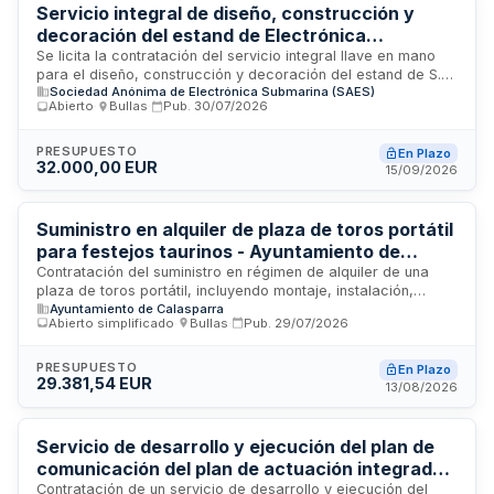
Servicio integral de diseño, construcción y
decoración del estand de Electrónica
Submarina para la Feria FEINDEF 2027
Se licita la contratación del servicio integral llave en mano
para el diseño, construcción y decoración del estand de S.A.
Sociedad Anónima de Electrónica Submarina (SAES)
de Electrónica Submarina en la V edición de la Feria
Abierto
·
Bullas
·
Pub.
30/07/2026
Internacional de Defensa y Seguridad de España FEINDEF. El
proyecto incluye propuesta creativa, desarrollo técnico,
fabricación, transporte, montaje, servicios audiovisuales,
PRESUPUESTO
En Plazo
32.000,00 EUR
suministro eléctrico, catering, limpieza, mantenimiento
15/09/2026
durante el evento y desmontaje final. La empresa
adjudicataria asumirá la gestión integral del proyecto.
Suministro en alquiler de plaza de toros portátil
para festejos taurinos - Ayuntamiento de
Calasparra
Contratación del suministro en régimen de alquiler de una
plaza de toros portátil, incluyendo montaje, instalación,
Ayuntamiento de Calasparra
desmontaje y certificación, destinada a la celebración de
Abierto simplificado
·
Bullas
·
Pub.
29/07/2026
festejos taurinos durante los encierros y la Feria Taurina del
Arroz, así como otras actuaciones organizadas por la
Concejalía de Festejos del Ayuntamiento de Calasparra
PRESUPUESTO
En Plazo
29.381,54 EUR
durante los meses de agosto y septiembre. La construcción
13/08/2026
temporal debe cumplir las exigencias del Real Decreto
145/1996 para plazas no permanentes y las condiciones de
locales de pública concurrencia.
Servicio de desarrollo y ejecución del plan de
comunicación del plan de actuación integrado
Conectados desde otra mirada - Ayuntamiento
Contratación de un servicio de desarrollo y ejecución del