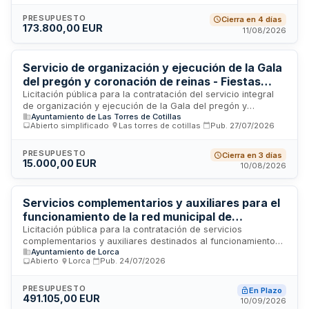
todas las actividades relacionadas con este evento cultural,
incluyendo la gestión de la ocupación de la vía pública. El
PRESUPUESTO
Cierra en 4 días
173.800,00 EUR
canon mínimo a abonar por el licitador se establece como
11/08/2026
referencia, pudiendo ser mejorado en las ofertas
presentadas. El evento está previsto para realizarse en
diciembre de 2026 en la localidad murciana.
Servicio de organización y ejecución de la Gala
del pregón y coronación de reinas - Fiestas
Patronales de Las Torres de Cotillas
Licitación pública para la contratación del servicio integral
de organización y ejecución de la Gala del pregón y
Ayuntamiento de Las Torres de Cotillas
coronación de las reinas con motivo del inicio de las Fiestas
Abierto simplificado
·
Las torres de cotillas
·
Pub.
27/07/2026
Patronales del municipio de Las Torres de Cotillas. El
adjudicatario será responsable de la planificación,
coordinación y realización del evento, incluyendo todos los
PRESUPUESTO
Cierra en 3 días
15.000,00 EUR
elementos necesarios para su desarrollo. Esta manifestación
10/08/2026
cultural constituye un acto de relevancia municipal vinculado
a las celebraciones festivas tradicionales de la localidad.
Servicios complementarios y auxiliares para el
funcionamiento de la red municipal de
bibliotecas de Lorca
Licitación pública para la contratación de servicios
complementarios y auxiliares destinados al funcionamiento
Ayuntamiento de Lorca
integral de la red municipal de bibliotecas del Ayuntamiento
Abierto
·
Lorca
·
Pub.
24/07/2026
de Lorca. Los servicios incluyen actividades de apoyo
operativo, mantenimiento, gestión y dinamización necesarios
para garantizar el correcto funcionamiento y accesibilidad
PRESUPUESTO
En Plazo
491.105,00 EUR
de las instalaciones bibliotecarias municipales. La
10/09/2026