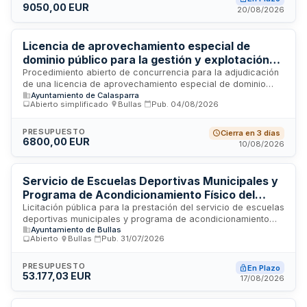
9050,00 EUR
actividades infantiles correspondientes a la fiesta del agua
20/08/2026
en piscina. La Administración requiere que los licitadores
presenten ofertas con descuentos, sin que los importes
puedan exceder los límites establecidos por el órgano
Licencia de aprovechamiento especial de
contratante.
dominio público para la gestión y explotación
de barras de bar durante las fiestas patronales
Procedimiento abierto de concurrencia para la adjudicación
de una licencia de aprovechamiento especial de dominio
de Calasparra
Ayuntamiento de Calasparra
público destinada a la gestión y explotación del servicio de
Abierto simplificado
·
Bullas
·
Pub.
04/08/2026
barras de bar durante las fiestas patronales celebradas en
Calasparra. El adjudicatario tendrá derecho a explotar en su
propio beneficio las barras de bar bajo las limitaciones y
PRESUPUESTO
Cierra en 3 días
6800,00 EUR
condiciones establecidas. La concesión se adjudicará
10/08/2026
mediante pluralidad de criterios en base a la mejor relación
calidad-precio. El contrato, de naturaleza privada, se rige
por la legislación patrimonial, siendo aplicables
Servicio de Escuelas Deportivas Municipales y
supletoriamente los principios de la Ley de Contratos del
Programa de Acondicionamiento Físico del
Sector Público.
Ayuntamiento de Bullas para el curso 2026-
Licitación pública para la prestación del servicio de escuelas
deportivas municipales y programa de acondicionamiento
2027
Ayuntamiento de Bullas
físico durante el curso 2026-2027 en el municipio de Bullas.
Abierto
·
Bullas
·
Pub.
31/07/2026
El contratista será responsable de la organización, gestión y
ejecución de actividades deportivas y de acondicionamiento
físico, así como de la recaudación de tasas de usuarios. El
PRESUPUESTO
En Plazo
53.177,03 EUR
Ayuntamiento aportará financiación complementaria cuando
17/08/2026
sea necesario, garantizando instalaciones deportivas
municipales y supervisión del servicio.