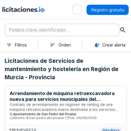
Registro gratuito
Filtros
Orden
Crear alerta
Licitaciones de Servicios de
mantenimiento y hostelería en Región de
Murcia - Provincia
Arrendamiento de máquina retroexcavadora
nueva para servicios municipales del
Ayuntamiento de San Pedro del Pinatar
Contrato de arrendamiento en régimen de renting de una
máquina retroexcavadora nueva destinada a los servicios
Ayuntamiento de San Pedro del Pinatar
municipales del Ayuntamiento de San Pedro del Pinatar,
Abierto
·
San pedro del pinatar
·
Pub.
06/08/2026
concretamente para la Concejalía de Obras y Servicios. El
arrendamiento incluye la gestión integral de la máquina,
mantenimiento preventivo, reparaciones, sustitución de
PRESUPUESTO
En Plazo