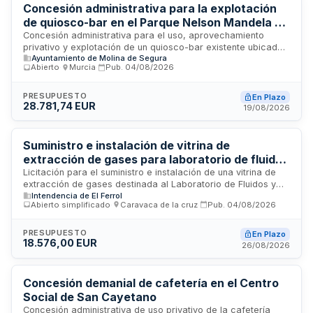
Concesión administrativa para la explotación
de quiosco-bar en el Parque Nelson Mandela de
Molina de Segura
Concesión administrativa para el uso, aprovechamiento
privativo y explotación de un quiosco-bar existente ubicado
Ayuntamiento de Molina de Segura
en el Parque Nelson Mandela del municipio de Molina de
Abierto
·
Murcia
·
Pub.
04/08/2026
Segura. La administración licita el derecho de gestión y
operación de este establecimiento de servicios de bar,
buscando un concesionario que asuma la prestación de
PRESUPUESTO
En Plazo
28.781,74 EUR
servicios de bebidas y comidas en el parque público.
19/08/2026
Suministro e instalación de vitrina de
extracción de gases para laboratorio de fluidos
y combustibles del Arsenal de Ferrol
Licitación para el suministro e instalación de una vitrina de
extracción de gases destinada al Laboratorio de Fluidos y
Intendencia de El Ferrol
Combustibles del Arsenal de Ferrol. Las prestaciones
Abierto simplificado
·
Caravaca de la cruz
·
Pub.
04/08/2026
incluyen el equipo nuevo, su instalación, las adecuaciones
interiores del local, la instalación de conductos de
extracción de gases y las instalaciones interiores de enlace
PRESUPUESTO
En Plazo
18.576,00 EUR
de agua, gas y electricidad necesarias para garantizar el
26/08/2026
funcionamiento completo del sistema.
Concesión demanial de cafetería en el Centro
Social de San Cayetano
Concesión administrativa de uso privativo de la cafetería