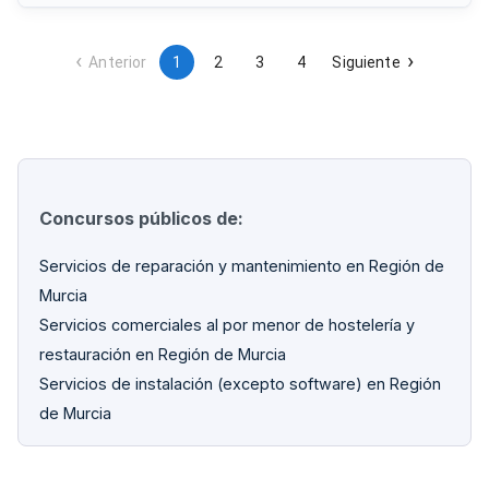
inspecciones, revisiones periódicas y cualquier intervención
necesaria para garantizar el correcto funcionamiento y
cumplimiento normativo de todas las instalaciones de
seguridad contraincendios.
Anterior
1
2
3
4
Siguiente
Concursos públicos de:
Servicios de reparación y mantenimiento en Región de
Murcia
Servicios comerciales al por menor de hostelería y
restauración en Región de Murcia
Servicios de instalación (excepto software) en Región
de Murcia