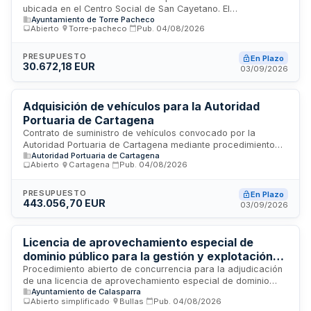
ubicada en el Centro Social de San Cayetano. El
Ayuntamiento de Torre Pacheco
concesionario explotará un servicio de cafetería con
Abierto
·
Torre-pacheco
·
Pub.
04/08/2026
derecho exclusivo sobre una superficie total de 114,60
metros cuadrados útiles, que comprende zona de barra,
office, comedor, ampliación de comedor, terraza y aseos
PRESUPUESTO
En Plazo
30.672,18 EUR
compartidos. El régimen jurídico se rige por el Real Decreto
03/09/2026
1372/1986 y la Ley 33/2003 del Patrimonio de las
Administraciones Públicas. El adjudicatario debe cumplir
obligaciones de mantenimiento, higiene, seguridad social,
Adquisición de vehículos para la Autoridad
tributos y horarios establecidos.
Portuaria de Cartagena
Contrato de suministro de vehículos convocado por la
Autoridad Portuaria de Cartagena mediante procedimiento
Autoridad Portuaria de Cartagena
de licitación pública. El contrato comprende la adquisición de
Abierto
·
Cartagena
·
Pub.
04/08/2026
vehículos distribuidos en seis lotes diferenciados. Los
licitadores deberán presentar proposiciones conforme a los
requisitos establecidos en el pliego de cláusulas
PRESUPUESTO
En Plazo
443.056,70 EUR
administrativas particulares. El plazo máximo de ejecución no
03/09/2026
podrá exceder cinco años desde la firma del contrato,
siendo el adjudicatario quien determine el plazo concreto de
prestación del suministro.
Licencia de aprovechamiento especial de
dominio público para la gestión y explotación
de barras de bar durante las fiestas patronales
Procedimiento abierto de concurrencia para la adjudicación
de una licencia de aprovechamiento especial de dominio
de Calasparra
Ayuntamiento de Calasparra
público destinada a la gestión y explotación del servicio de
Abierto simplificado
·
Bullas
·
Pub.
04/08/2026
barras de bar durante las fiestas patronales celebradas en