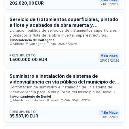
202.820,00 EUR
piezas y cobertura de riesgos. Se trata de una fórmula que
21/08/2026
permite optimizar recursos públicos mediante la renovación
periódica de la flota sin inversión inicial elevada.
Servicio de tratamientos superficiales, pintado
a flote y acabados de obra muerta y
superestructuras para buque - Intendencia de
Licitación pública de servicios de tratamientos superficiales
y pintados a flote de la obra muerta, superestructuras,
Cartagena
Intendencia de Cartagena
cubiertas, rampas y otras superficies de embarcaciones,
Abierto
·
Cartagena
·
Pub.
05/08/2026
convocada por la Intendencia de Cartagena. El contrato
comprende tareas de preparación y acabado de superficies
navales mediante técnicas de pintura especializada. La
PRESUPUESTO
En Plazo
1.500.000,00 EUR
ejecución se realizará en las instalaciones portuarias de
25/08/2026
Cartagena, utilizando métodos a flote para minimizar
desplazamientos de la nave. El presupuesto disponible
asciende a cien mil euros y el contrato se encuentra en
Suministro e instalación de sistema de
estado de publicación.
videovigilancia en vía pública del municipio de
Beniel
Contratación de suministro e instalación de un sistema de
videovigilancia para la vía pública del municipio de Beniel. El
Ayuntamiento de Beniel
Ayuntamiento de Beniel licita la adquisición e implementación
Abierto simplificado
·
Beniel
·
Pub.
05/08/2026
de equipamiento de videovigilancia destinado a mejorar la
seguridad y vigilancia en espacios públicos municipales. El
procedimiento se rige por la Ley de Contratos del Sector
PRESUPUESTO
En Plazo
35.537,19 EUR
Público y sus normas de desarrollo.
19/08/2026