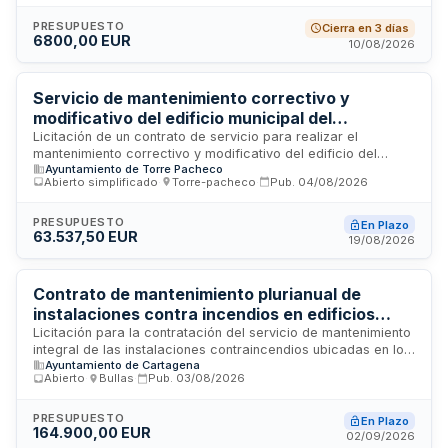
Calasparra. El adjudicatario tendrá derecho a explotar en su
propio beneficio las barras de bar bajo las limitaciones y
PRESUPUESTO
Cierra en 3 días
6800,00 EUR
condiciones establecidas. La concesión se adjudicará
10/08/2026
mediante pluralidad de criterios en base a la mejor relación
calidad-precio. El contrato, de naturaleza privada, se rige
por la legislación patrimonial, siendo aplicables
Servicio de mantenimiento correctivo y
supletoriamente los principios de la Ley de Contratos del
modificativo del edificio municipal del
Sector Público.
Ayuntamiento de Torre Pacheco
Licitación de un contrato de servicio para realizar el
mantenimiento correctivo y modificativo del edificio del
Ayuntamiento de Torre Pacheco
Ayuntamiento de Torre Pacheco, ubicado en Murcia. El
Abierto simplificado
·
Torre-pacheco
·
Pub.
04/08/2026
servicio comprende la realización de reparaciones y
trabajos de modificación en las instalaciones del edificio
municipal, incluyendo la disponibilidad de recursos humanos
PRESUPUESTO
En Plazo
63.537,50 EUR
especializados y medios materiales necesarios para
19/08/2026
garantizar el funcionamiento óptimo de las instalaciones.
Contrato de mantenimiento plurianual de
instalaciones contra incendios en edificios
municipales
Licitación para la contratación del servicio de mantenimiento
integral de las instalaciones contraincendios ubicadas en los
Ayuntamiento de Cartagena
edificios municipales. El contrato contempla tareas de
Abierto
·
Bullas
·
Pub.
03/08/2026
mantenimiento preventivo y correctivo, suministro de
extintores nuevos y reparación de equipos y sistemas de
protección contra incendios. La duración prevista es de
PRESUPUESTO
En Plazo
164.900,00 EUR
cuatro años, durante los cuales el contratista realizará
02/09/2026