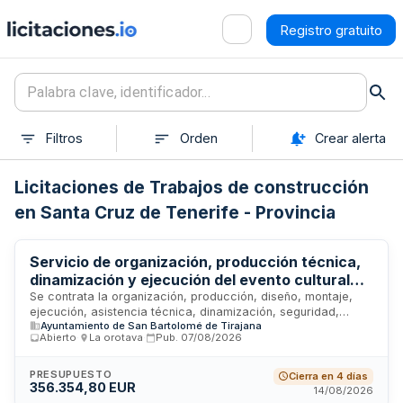
Registro gratuito
Filtros
Orden
Crear alerta
Licitaciones de Trabajos de construcción
en Santa Cruz de Tenerife - Provincia
Servicio de organización, producción técnica,
dinamización y ejecución del evento cultural
juvenil Maspaterror 2026 del Ayuntamiento de
Se contrata la organización, producción, diseño, montaje,
ejecución, asistencia técnica, dinamización, seguridad,
San Bartolomé de Tirajana
Ayuntamiento de San Bartolomé de Tirajana
prevención, infraestructuras auxiliares, atención al público,
Abierto
·
La orotava
·
Pub.
07/08/2026
catering y desmontaje del evento juvenil y cultural
denominado Maspaterror 2026. El Ayuntamiento de San
Bartolomé de Tirajana licita este servicio mediante división
PRESUPUESTO
Cierra en 4 días
356.354,80 EUR
en seis lotes funcionales que abarcan producción técnica,
14/08/2026