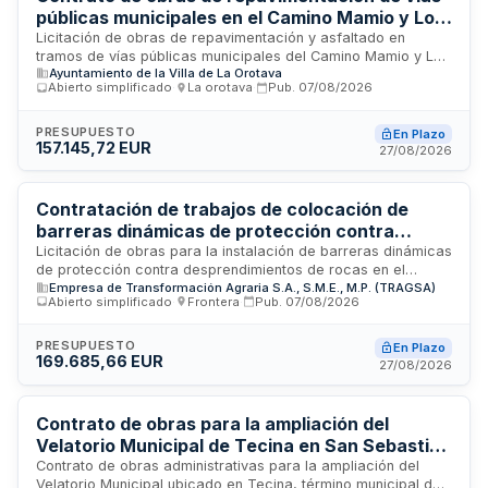
parcela y limpieza final hasta la entrega a los beneficiarios.
públicas municipales en el Camino Mamio y Los
Cominos
Licitación de obras de repavimentación y asfaltado en
tramos de vías públicas municipales del Camino Mamio y Los
Ayuntamiento de la Villa de La Orotava
Cominos. El contrato, tramitado mediante procedimiento
Abierto simplificado
·
La orotava
·
Pub.
07/08/2026
abierto simplificado, incluye la ejecución integral de trabajos
de pavimentación conforme al proyecto técnico aprobado,
englobando gastos de seguridad y salud. Se destina a
PRESUPUESTO
En Plazo
157.145,72 EUR
garantizar el mantenimiento y mejora del firme en estas vías
27/08/2026
de competencia municipal, dentro de las obligaciones de
prestación de servicios básicos.
Contratación de trabajos de colocación de
barreras dinámicas de protección contra
desprendimientos en El Hierro
Licitación de obras para la instalación de barreras dinámicas
de protección contra desprendimientos de rocas en el
Empresa de Transformación Agraria S.A., S.M.E., M.P. (TRAGSA)
camino de La Peña, en el municipio de Frontera en la isla de
Abierto simplificado
·
Frontera
·
Pub.
07/08/2026
El Hierro. Los trabajos incluyen el montaje de una barrera
dinámica con capacidad de energía de 2.000 kJ y una
barrera contra corriente de detritos, ubicados dentro de la
PRESUPUESTO
En Plazo
169.685,66 EUR
Reserva Natural Especial de Tibataje. La empresa
27/08/2026
adjudicataria será responsable de la ejecución completa de
los trabajos bajo modalidad llave en mano, mientras que
Tragsa proporcionará los materiales principales como la
Contrato de obras para la ampliación del
barrera dinámica, barrera contra detritos, anclajes y bulones
Velatorio Municipal de Tecina en San Sebastián
necesarios.
de La Gomera
Contrato de obras administrativas para la ampliación del
Velatorio Municipal ubicado en Tecina, término municipal de