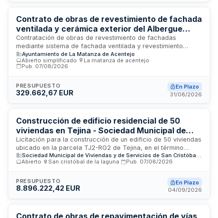
programación de actividades, Casa del Terror, seguridad,
infraestructuras temporales y atención al público. La
prestación incluye cobertura integral de todas las zonas del
Contrato de obras de revestimiento de fachada
evento, equipamiento profesional, personal técnico
ventilada y cerámica exterior del Albergue
especializado y servicios complementarios necesarios para
Rural Juvenil de La Matanza de Acentejo
Contratación de obras de revestimiento de fachadas
el desarrollo correcto del evento.
mediante sistema de fachada ventilada y revestimiento
Ayuntamiento de La Matanza de Acentejo
cerámico de gran formato para el Albergue Rural Juvenil
Abierto simplificado
·
La matanza de acentejo
·
situado en La Matanza de Acentejo, Tenerife. Las obras
Pub.
07/08/2026
incluyen aislamiento, subestructura, barreras cortafuego,
piezas y remates en las diferentes orientaciones del edificio
PRESUPUESTO
En Plazo
de cinco plantas. El contratista deberá contar con personal
329.662,67 EUR
31/08/2026
especializado y experiencia mínima de cinco años en obras
similares, además de presentar planes de seguridad y salud
y gestión de residuos de construcción adaptados al
Construcción de edificio residencial de 50
procedimiento de ejecución.
viviendas en Tejina - Sociedad Municipal de
Viviendas de San Cristóbal de La Laguna
Licitación para la construcción de un edificio de 50 viviendas
ubicado en la parcela TJ2-RG2 de Tejina, en el término
Sociedad Municipal de Viviendas y de Servicios de San Cristóbal de La Laguna
municipal de San Cristóbal de La Laguna, Tenerife. La obra
Abierto
·
San cristóbal de la laguna
·
Pub.
07/08/2026
es promovida por la Sociedad Municipal de Viviendas y de
Servicios de San Cristóbal de La Laguna, S.A.U. (MUVISA),
mediante procedimiento abierto sujeto a regulación
PRESUPUESTO
En Plazo
8.896.222,42 EUR
armonizada. El contrato incluye la ejecución completa de la
04/09/2026
obra, medidas de protección de elementos colindantes,
reposición de urbanización exterior si fuera alterada,
elaboración de informes previos sobre el estado de la
Contrato de obras de repavimentación de vías