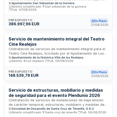
Ayuntamiento San Sebastián de la Gomera
San Sebastián de La Gomera. El proyecto, diseñado por
Abierto simplificado
·
San sebastián de la gomera
·
Estudio Negrín y Suárez, S.L., comprende trabajos de
Pub.
07/08/2026
construcción con un plazo de ejecución de diez meses. El
presupuesto base de licitación asciende a trescientos
PRESUPUESTO
En Plazo
ochenta y seis mil novecientos noventa y siete euros sin
386.997,96 EUR
27/08/2026
incluir IGIC. La ejecución se rige por la Ley de Contratos del
Sector Público y su normativa de desarrollo.
Servicio de mantenimiento integral del Teatro
Cine Realejos
Contratación de servicios de mantenimiento integral para el
Teatro Cine Realejos, licicitado por el Ayuntamiento de Los
Ayuntamiento de la Histórica Villa de los Realejos
Realejos. El contrato abarca prestaciones propias de
Abierto
·
Los realejos
·
Pub.
06/08/2026
servicios administrativos sujetos a la Ley de Contratos del
Sector Público. La ejecución será supervisada por el órgano
de contratación, que ostenta facultades de inspección,
PRESUPUESTO
En Plazo
148.539,79 EUR
interpretación del contrato y resolución de incidencias. La
21/08/2026
adjudicación se realizará conforme a procedimientos que
salvaguarden la libre competencia y se publicará en el Perfil
del Contratante.
Servicio de estructuras, mobiliario y medidas
de seguridad para el evento Plenilunio 2026
Contratación de servicios de instalaciones de baja tensión
de carácter temporal, estructuras, mobiliario y medidas de
Sociedad de Desarrollo de Santa Cruz de Tenerife, S.A.U.
seguridad necesarios para la celebración del evento
Abierto simplificado
·
Santa cruz de tenerife
·
Pub.
06/08/2026
Plenilunio 2026. Los servicios incluyen acometidas