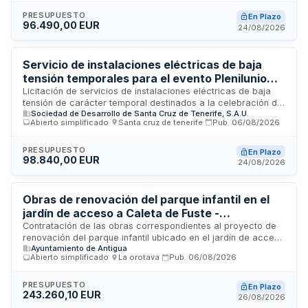
eléctricas, materiales, transporte, montaje, desmontaje y
certificaciones correspondientes, prestados por técnicos
PRESUPUESTO
En Plazo
96.490,00 EUR
competentes conforme a la normativa vigente en materia
24/08/2026
electrotécnica. Destinado a garantizar las infraestructuras y
servicios requeridos para el desarrollo de la actividad en vía
pública.
Servicio de instalaciones eléctricas de baja
tensión temporales para el evento Plenilunio
2026
Licitación de servicios de instalaciones eléctricas de baja
tensión de carácter temporal destinados a la celebración del
Sociedad de Desarrollo de Santa Cruz de Tenerife, S.A.U.
evento Plenilunio 2026. Los servicios incluyen el suministro
Abierto simplificado
·
Santa cruz de tenerife
·
Pub.
06/08/2026
de materiales, acometidas eléctricas, transporte, montaje,
desmontaje y certificaciones correspondientes, a ejecutar
por técnicos competentes conforme a la normativa vigente
PRESUPUESTO
En Plazo
98.840,00 EUR
del Reglamento Electrotécnico de Baja Tensión. Prestaciones
24/08/2026
necesarias para desarrollar actividades en vía pública que
requieran infraestructuras y servicios eléctricos temporales.
Obras de renovación del parque infantil en el
jardín de acceso a Caleta de Fuste -
Ayuntamiento de Antigua
Contratación de las obras correspondientes al proyecto de
renovación del parque infantil ubicado en el jardín de acceso
Ayuntamiento de Antigua
a Caleta de Fuste. El Ayuntamiento de Antigua promueve esta
Abierto simplificado
·
La orotava
·
Pub.
06/08/2026
actuación para renovar y sustituir las estructuras del parque
existente, adecuándose a la normativa vigente tras
detectarse su deterioro. Las obras se realizarán mediante
PRESUPUESTO
En Plazo
243.260,10 EUR
procedimiento abierto simplificado al no disponer el
26/08/2026
municipio de medios materiales y personales suficientes