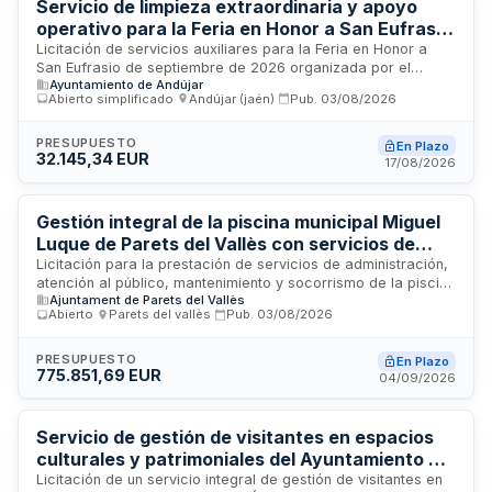
Servicio de limpieza extraordinaria y apoyo
operativo para la Feria en Honor a San Eufrasio
2026 del Ayuntamiento de Andújar
Licitación de servicios auxiliares para la Feria en Honor a
San Eufrasio de septiembre de 2026 organizada por el
Ayuntamiento de Andújar
Ayuntamiento de Andújar. La prestación comprende limpieza
Abierto simplificado
·
Andújar (jaén)
·
Pub.
03/08/2026
extraordinaria de espacios municipales y aseos portátiles,
apoyo logístico en carga y descarga de materiales e
infraestructuras, así como funciones auxiliares de control de
PRESUPUESTO
En Plazo
32.145,34 EUR
accesos y aforos. El contratista debe aportar personal
17/08/2026
especializado, vehículos, maquinaria y herramientas
necesarias para la ejecución integral del servicio durante los
festejos locales.
Gestión integral de la piscina municipal Miguel
Luque de Parets del Vallès con servicios de
atención, administración, mantenimiento y
Licitación para la prestación de servicios de administración,
atención al público, mantenimiento y socorrismo de la piscina
socorrismo
Ajuntament de Parets del Vallès
municipal Miguel Luque ubicada en Parets del Vallès. El
Abierto
·
Parets del vallès
·
Pub.
03/08/2026
contrato se divide en dos lotes: el primero comprende la
atención al público, administración y mantenimiento de las
instalaciones; el segundo está dedicado al servicio de
PRESUPUESTO
En Plazo
775.851,69 EUR
socorrismo. Los licitadores pueden presentar ofertas a uno,
04/09/2026
varios o todos los lotes según sus capacidades.
Servicio de gestión de visitantes en espacios
culturales y patrimoniales del Ayuntamiento de
Málaga
Licitación de un servicio integral de gestión de visitantes en