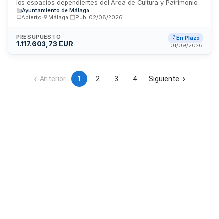
los espacios dependientes del Área de Cultura y Patrimonio
Ayuntamiento de Málaga
Histórico del Ayuntamiento de Málaga. El adjudicatario será
Abierto
·
Málaga
·
Pub.
02/08/2026
responsable de la atención, información y control de acceso
a los visitantes en instalaciones culturales y patrimoniales
municipales. El contrato incluye la designación de un
PRESUPUESTO
En Plazo
1.117.603,73 EUR
coordinador de trabajos y contempla prestaciones directas
01/09/2026
a la ciudadanía, con duración plurianual distribuida en
anualidades según lo establecido en el presupuesto
municipal.
Anterior
1
2
3
4
Siguiente