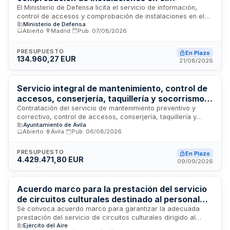
Acuartelamiento El Pradillo de Ávila
El Ministerio de Defensa licita el servicio de información,
control de accesos y comprobación de instalaciones en el
Ministerio de Defensa
Acuartelamiento El Pradillo ubicado en Ávila. El contrato
Abierto
·
Madrid
·
Pub.
07/08/2026
comprende la prestación de servicios de vigilancia y control
de acceso a las instalaciones militares mediante personal
especializado. La ejecución del servicio requiere personal
PRESUPUESTO
En Plazo
134.960,27 EUR
con experiencia acreditada en labores similares, que cumpla
21/08/2026
requisitos de mayoría de edad, buena conducta ciudadana y
dominio del idioma español. El procedimiento de adjudicación
se realizará mediante procedimiento abierto conforme a la
Servicio integral de mantenimiento, control de
normativa de contratos del sector público.
accesos, conserjería, taquillería y socorrismo
en instalaciones deportivas municipales del
Contratación del servicio de mantenimiento preventivo y
correctivo, control de accesos, conserjería, taquillería y
Ayuntamiento de Ávila
Ayuntamiento de Ávila
socorrismo en las instalaciones deportivas municipales del
Abierto
·
Ávila
·
Pub.
06/08/2026
Ayuntamiento de Ávila. El contrato incluye la gestión integral
de infraestructuras, atención al público, vigilancia de
seguridad y prestación de servicios de salvamento acuático.
PRESUPUESTO
En Plazo
4.429.471,80 EUR
Se ejecutará durante dos años, prorrogables por
09/09/2026
anualidades hasta dos años adicionales, con procedimiento
abierto sujeto a regulación armonizada y adjudicación por
mejor relación calidad-precio.
Acuerdo marco para la prestación del servicio
de circuitos culturales destinado al personal
militar del Ejército del Aire y del Espacio
Se convoca acuerdo marco para garantizar la adecuada
prestación del servicio de circuitos culturales dirigido al
Ejército del Aire
personal militar del Ejército del Aire y del Espacio como