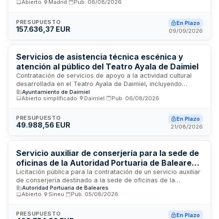
Abierto
·
Madrid
·
Pub.
06/08/2026
parte de su programa de acción social durante la temporada
estival del año 2027. El acuerdo se ejecutará a través de la
Sección Económico-administrativa 015 del Ejército del Aire y
PRESUPUESTO
En Plazo
157.636,37 EUR
del Espacio, sujeto a regulación armonizada conforme a la
09/09/2026
Ley de Contratos del Sector Público. Los contratos derivados
del acuerdo marco se ajustarán a las prestaciones técnicas
especificadas en el pliego correspondiente.
Servicios de asistencia técnica escénica y
atención al público del Teatro Ayala de Daimiel
Contratación de servicios de apoyo a la actividad cultural
desarrollada en el Teatro Ayala de Daimiel, incluyendo
Ayuntamiento de Daimiel
asistencia técnica de iluminación escénica, gestión de
Abierto simplificado
·
Daimiel
·
Pub.
06/08/2026
taquilla, control de acceso y aforo, atención al público
asistente, y apoyo operativo durante la celebración de
espectáculos. El contrato tiene por finalidad asegurar el
PRESUPUESTO
En Plazo
49.988,56 EUR
correcto desarrollo de las actividades culturales
21/08/2026
organizadas por el Ayuntamiento, garantizando la adecuada
recepción de asistentes, la correcta validación de entradas,
el cumplimiento de límites de aforo y el funcionamiento de la
Servicio auxiliar de conserjería para la sede de
iluminación en todos los eventos.
oficinas de la Autoridad Portuaria de Baleares
en Palma
Licitación pública para la contratación de un servicio auxiliar
de conserjería destinado a la sede de oficinas de la
Autoridad Portuaria de Baleares
Autoridad Portuaria de Baleares ubicada en el puerto de
Abierto
·
Sineu
·
Pub.
05/08/2026
Palma. El servicio incluye labores de recepción, vigilancia,
atención al público y mantenimiento de espacios comunes en
las dependencias administrativas del organismo portuario. Se
PRESUPUESTO
En Plazo