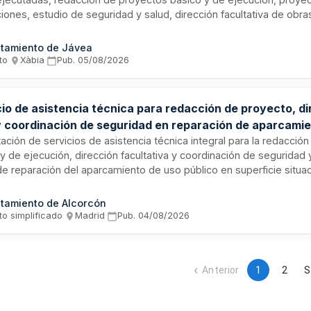
ciones, estudio de seguridad y salud, dirección facultativa de obra
inación de seguridad y salud para la finalización de un edificio de
io municipal. La Junta de Gobierno Local del Ayuntamiento de Xàbia
tamiento de Jávea
os profesionales mediante procedimiento abierto con criterio de m
to
·
Xàbia
·
Pub.
05/08/2026
-precio.
cio de asistencia técnica para redacción de proyecto, di
y coordinación de seguridad en reparación de aparcamie
ación de servicios de asistencia técnica integral para la redacció
y de ejecución, dirección facultativa y coordinación de seguridad 
e reparación del aparcamiento de uso público en superficie situa
 José Aranda. El contrato incluye todas las fases desde los estudi
 técnicas hasta la elaboración completa del proyecto y la direcci
tamiento de Alcorcón
iento de requerimientos judiciales.
to simplificado
·
Madrid
·
Pub.
04/08/2026
Anterior
1
2
S