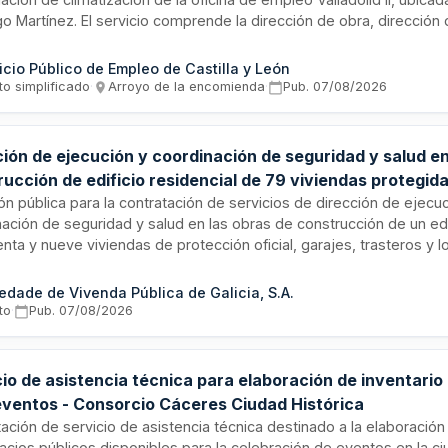
 Martínez. El servicio comprende la dirección de obra, dirección
l, coordinación de seguridad y salud en fase de ejecución, así co
 de la sustitución de elementos obsoletos y la incorporación de 
icio Público de Empleo de Castilla y León
ara mejorar la eficiencia energética del edificio.
to simplificado
·
Arroyo de la encomienda
·
Pub.
07/08/2026
ión de ejecución y coordinación de seguridad y salud en
ucción de edificio residencial de 79 viviendas protegid
al comercial en Ames (A Coruña)
ión pública para la contratación de servicios de dirección de ejecu
ación de seguridad y salud en las obras de construcción de un edif
nta y nueve viviendas de protección oficial, garajes, trasteros y l
 en la parcela S-15 de la Rúa Agriños en el municipio de Ames, pr
 El contrato es gestionado por la Sociedade de Vivenda Pública de
edade de Vivenda Pública de Galicia, S.A.
ura mediante lotes. El objeto es garantizar el cumplimiento norma
to
·
Pub.
07/08/2026
vención de riesgos laborales y seguridad durante todas las fases 
to constructivo.
cio de asistencia técnica para elaboración de inventario
eventos - Consorcio Cáceres Ciudad Histórica
ación de servicio de asistencia técnica destinado a la elaboración
cios públicos disponibles para la celebración de eventos en la ci