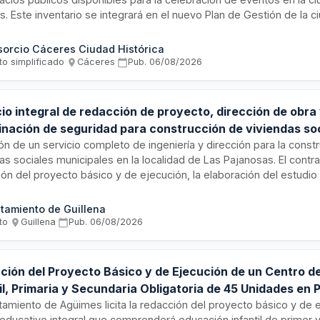
. Este inventario se integrará en el nuevo Plan de Gestión de la ci
endo identificar y catalogar los espacios adecuados para activid
er público. El Consorcio Cáceres Ciudad Histórica es el organismo
orcio Cáceres Ciudad Histórica
citación, que se tramita mediante procedimiento abierto simplifica
to simplificado
·
Cáceres
·
Pub.
06/08/2026
erios.
io integral de redacción de proyecto, dirección de obra
inación de seguridad para construcción de viviendas so
ipales en Las Pajanosas
ión de un servicio completo de ingeniería y dirección para la cons
as sociales municipales en la localidad de Las Pajanosas. El contra
ón del proyecto básico y de ejecución, la elaboración del estudio
la dirección de obra, la dirección de ejecución y la coordinación d
urante toda la fase de construcción. El servicio será ejecutado p
tamiento de Guillena
eriencia acreditada en trabajos de naturaleza similar durante los 
to
·
Guillena
·
Pub.
06/08/2026
ción del Proyecto Básico y de Ejecución de un Centro d
il, Primaria y Secundaria Obligatoria de 45 Unidades en 
ga
tamiento de Agüimes licita la redacción del proyecto básico y de 
educativo integral que comprenderá educación infantil de primer 