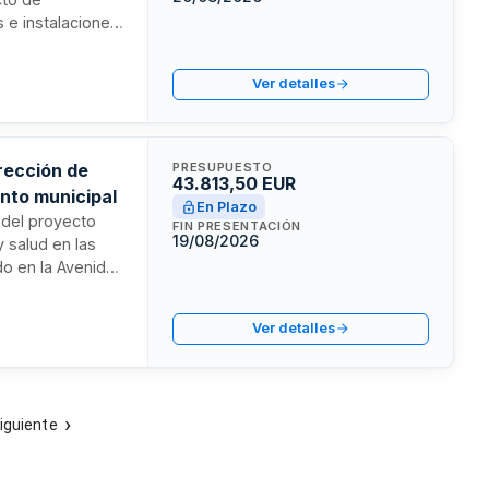
s e instalaciones
stinado a
 licita estos
Ver detalles
ejor relación
rección de
PRESUPUESTO
43.813,50 EUR
nto municipal
En Plazo
n del proyecto
FIN PRESENTACIÓN
19/08/2026
y salud en las
do en la Avenida
os previos y
ón de obra, en
Ver detalles
iguiente