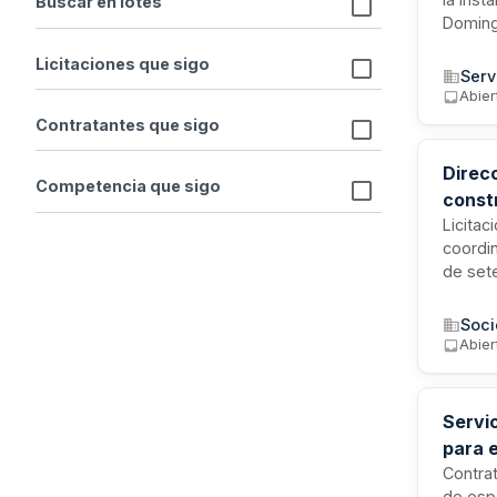
Buscar en lotes
Domingo
materia
Licitaciones que sigo
técnica
Serv
calor p
Abier
Contratantes que sigo
Direcc
Competencia que sigo
constr
y loc
Licitac
coordin
de sete
ubicado
Coruña.
Soci
estruct
Abier
de pre
proyec
Servi
para 
Contrat
de espa