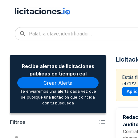
Licitac
Recibe alertas de licitaciones
públicas en tiempo real
Estás f
Crear Alerta
el CPV
Apli
Te enviaremos una alerta cada vez que
se publique una licitación que coincida
con tu búsqueda
Redac
Filtros
audit
Contrat
docume