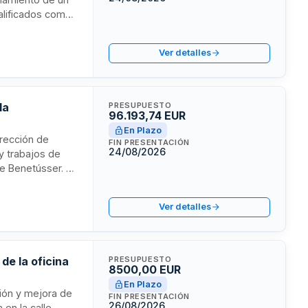
calificados como
a
do la dirección
Ver detalles
la
PRESUPUESTO
96.193,74 EUR
En Plazo
irección de
FIN PRESENTACIÓN
24/08/2026
y trabajos de
de Benetússer. El
to aprobado e
certificaciones
Ver detalles
de la oficina
PRESUPUESTO
8500,00 EUR
En Plazo
ción y mejora de
FIN PRESENTACIÓN
26/08/2026
 en la calle