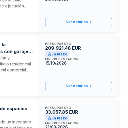
 de ejecución
mo la supervisión
un recuperador de
Ver detalles
 la
PRESUPUESTO
209.921,48 EUR
as con garajes
En Plazo
ción y
FIN PRESENTACIÓN
15/10/2026
icio residencial
ocal comercial
ovincia de A
 Galicia y se
Ver detalles
tivo en materia
de ejecución del
 de espacios
PRESUPUESTO
33.057,85 EUR
En Plazo
 de un inventario
FIN PRESENTACIÓN
21/08/2026
udad histórica de