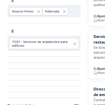
auditor
equipa
Anuncio Previo
Publicada
exclus
Ayun
faculta
Abier
Servic
resta
71221 - Servicios de arquitectura para
edificios
Se lici
ejecuci
arqueol
contra
instru
Ayun
necesar
Abier
Direcc
de emp
Contrat
la inst