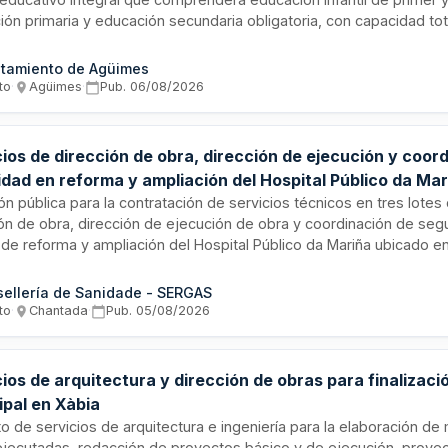
ón primaria y educación secundaria obligatoria, con capacidad to
s. El proyecto incluirá mediciones, presupuestos, especificacione
de instalaciones especializadas, estudio de gestión de residuos 
tamiento de Agüimes
ión, y fórmula de revisión de precios, conforme a la normativa de
to
·
Agüimes
·
Pub.
06/08/2026
.
ios de dirección de obra, dirección de ejecución y coor
idad en reforma y ampliación del Hospital Público da Mar
ión pública para la contratación de servicios técnicos en tres lotes
ón de obra, dirección de ejecución de obra y coordinación de seg
 de reforma y ampliación del Hospital Público da Mariña ubicado en
ia de Lugo. La Consellería de Sanidade - SERGAS licita estos serv
onales necesarios para las fases 2 y 3 del proyecto de mejora y 
ellería de Sanidade - SERGAS
ciones sanitarias, garantizando la correcta supervisión técnica, eje
to
·
Chantada
·
Pub.
05/08/2026
iento normativo en materia de seguridad durante el desarrollo de
ctivos.
ios de arquitectura y dirección de obras para finalizaci
ipal en Xàbia
o de servicios de arquitectura e ingeniería para la elaboración de
ejecutadas, redacción de proyectos básico y de ejecución, proye