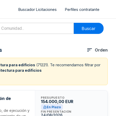
Buscador Licitaciones
Perfiles contratante
Buscar
s
Orden
tura para edificios
(
71221
). Te recomendamos filtrar por
itectura para edificios
ión de
PRESUPUESTO
154.000,00 EUR
En Plazo
o, de ejecución y
FIN PRESENTACIÓN
24/08/2026
onamiento de un