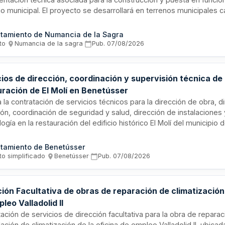
io municipal. El proyecto se desarrollará en terrenos municipales 
miento público en Numancia de la Sagra, Toledo. El contrato abarc
ivamente la fase de redacción de documentación técnica, excluyen
tamiento de Numancia de la Sagra
tiva de obras y coordinación de seguridad durante la ejecución.
to
·
Numancia de la sagra
·
Pub.
07/08/2026
ios de dirección, coordinación y supervisión técnica de 
uración de El Molí en Benetússer
ta la contratación de servicios técnicos para la dirección de obra, d
ón, coordinación de seguridad y salud, dirección de instalaciones 
ogía en la restauración del edificio histórico El Molí del municipio 
tista deberá garantizar la ejecución conforme a normativa, proyec
cciones del Ayuntamiento, proporcionando informes, documentos y 
tamiento de Benetússer
ios hasta la liquidación final de la obra.
to simplificado
·
Benetússer
·
Pub.
07/08/2026
ión Facultativa de obras de reparación de climatización 
leo Valladolid II
ación de servicios de dirección facultativa para la obra de repara
alación de climatización de la oficina de empleo Valladolid II, ubicada