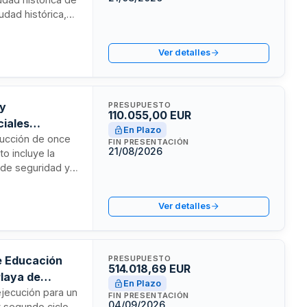
udad histórica,
ades y eventos de
 responsable de
Ver detalles
do con pluralidad
 y
PRESUPUESTO
110.055,00 EUR
ciales
En Plazo
trucción de once
FIN PRESENTACIÓN
21/08/2026
to incluye la
 de seguridad y
e seguridad y
or una empresa
Ver detalles
últimos cinco
e Educación
PRESUPUESTO
514.018,69 EUR
Playa de
En Plazo
ejecución para un
FIN PRESENTACIÓN
04/09/2026
y segundo ciclo,