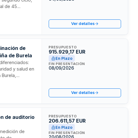
tal de 45
s técnicas,
de construcción y
Ver detalles
 contratación
dinación de
PRESUPUESTO
915.929,17 EUR
iña de Burela
En Plazo
 diferenciados:
FIN PRESENTACIÓN
08/09/2026
uridad y salud en
 Burela,
icios
expansión de las
Ver detalles
cución y
 los trabajos
ón de auditorio
PRESUPUESTO
206.611,57 EUR
En Plazo
 medición de
FIN PRESENTACIÓN
20/08/2026
cto de