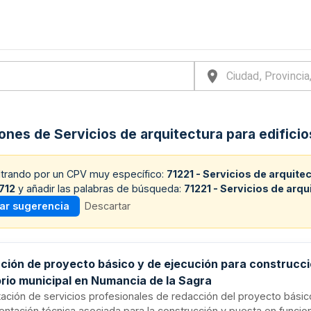
iones de Servicios de arquitectura para edificio
iltrando por un CPV muy específico:
71221 - Servicios de arquitec
712
y añadir las palabras de búsqueda:
71221 - Servicios de arqu
car sugerencia
Descartar
ción de proyecto básico y de ejecución para construcc
orio municipal en Numancia de la Sagra
ación de servicios profesionales de redacción del proyecto básic
ntación técnica asociada para la construcción y puesta en funci