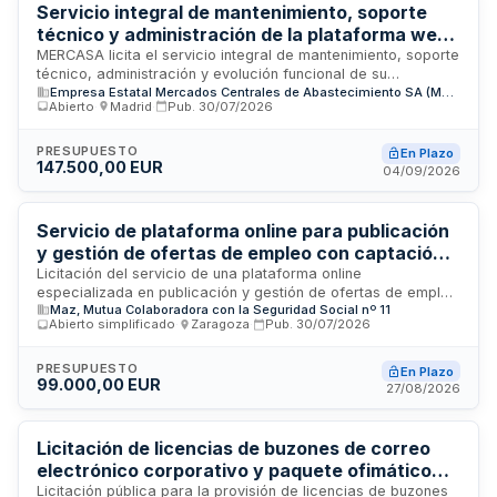
Servicio integral de mantenimiento, soporte
técnico y administración de la plataforma web
corporativa de MERCASA
MERCASA licita el servicio integral de mantenimiento, soporte
técnico, administración y evolución funcional de su
Empresa Estatal Mercados Centrales de Abastecimiento SA (MERCASA)
plataforma web corporativa, que incluye el sitio web
Abierto
·
Madrid
·
Pub.
30/07/2026
principal www.mercasa.es, sitios web asociados y activos
digitales de la organización, así como la digitalización de
documentación. El contrato se rige por la Ley de Contratos
PRESUPUESTO
En Plazo
147.500,00 EUR
del Sector Público y se tramita mediante procedimiento
04/09/2026
abierto o abierto supersimplificado. La naturaleza del
contrato es privada de prestación de servicios, y su
ejecución se somete a supervisión por la persona
Servicio de plataforma online para publicación
responsable designada.
y gestión de ofertas de empleo con captación
de candidatos y procesos de selección en MAZ
Licitación del servicio de una plataforma online
especializada en publicación y gestión de ofertas de empleo
Maz, Mutua Colaboradora con la Seguridad Social nº 11
para MAZ M.C.S.S. nº 11. La plataforma debe facilitar la
Abierto simplificado
·
Zaragoza
·
Pub.
30/07/2026
captación de candidatos y la gestión integral de procesos
de selección, con capacidades de acceso seguro,
publicación simultánea de ofertas y visibilidad en
PRESUPUESTO
En Plazo
99.000,00 EUR
buscadores segmentados. Requiere base mínima de más de
27/08/2026
once millones de currículums activos, incluyendo
profesionales sanitarios.
Licitación de licencias de buzones de correo
electrónico corporativo y paquete ofimático
avanzado para la Asamblea de Madrid
Licitación pública para la provisión de licencias de buzones