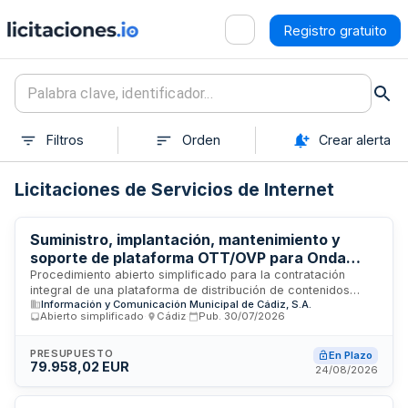
Registro gratuito
Filtros
Orden
Crear alerta
Licitaciones de Servicios de Internet
Suministro, implantación, mantenimiento y
soporte de plataforma OTT/OVP para Onda
Cádiz RTV
Procedimiento abierto simplificado para la contratación
integral de una plataforma de distribución de contenidos
Información y Comunicación Municipal de Cádiz, S.A.
audiovisuales en línea (OTT/OVP) destinada a Onda Cádiz
Abierto simplificado
·
Cádiz
·
Pub.
30/07/2026
RTV. El contrato incluye el suministro de la plataforma
tecnológica, su implantación, mantenimiento continuado y
soporte técnico especializado. La entidad contratante es la
PRESUPUESTO
En Plazo
79.958,02 EUR
Sociedad Información y Comunicación Municipal de Cádiz,
24/08/2026
S.A., que requiere una solución completa para la emisión y
distribución de contenidos de streaming audiovisual.