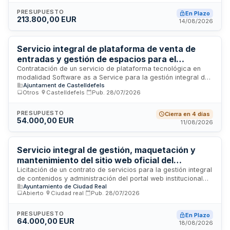
requiere un equipo multidisciplinar con experiencia avanzada
en SEO, auditorías técnicas, optimización para motores
PRESUPUESTO
En Plazo
213.800,00 EUR
generativos y gestión de proyectos digitales. El servicio
14/08/2026
abarca todas las versiones y subdominios de los portales
mencionados, incluyendo actuaciones de posicionamiento
internacional y técnicas de Generative Engine Optimization.
Servicio integral de plataforma de venta de
entradas y gestión de espacios para el
Ayuntamiento de Castelldefels
Contratación de un servicio de plataforma tecnológica en
modalidad Software as a Service para la gestión integral de
Ajuntament de Castelldefels
venta de entradas, reservas, comercialización de productos
Otros
·
Castelldefels
·
Pub.
28/07/2026
y servicios, y control de accesos y aforamiento en espacios
municipales. El Ayuntamiento de Castelldefels licita la
prestación continuada de esta solución web accesible desde
PRESUPUESTO
Cierra en 4 días
54.000,00 EUR
navegadores estándar, sin requerimiento de instalación en
11/08/2026
infraestructuras municipales, bajo responsabilidad total del
contratista en cuanto a disponibilidad, funcionamiento y
mantenimiento durante toda la vigencia del contrato.
Servicio integral de gestión, maquetación y
mantenimiento del sitio web oficial del
Ayuntamiento de Ciudad Real
Licitación de un contrato de servicios para la gestión integral
de contenidos y administración del portal web institucional
Ayuntamiento de Ciudad Real
del Ayuntamiento de Ciudad Real. Incluye la creación,
Abierto
·
Ciudad real
·
Pub.
28/07/2026
maquetación, publicación, mantenimiento, actualización y
optimización de contenidos del sitio web oficial, así como su
administración técnica y funcional, garantizando
PRESUPUESTO
En Plazo
64.000,00 EUR
disponibilidad, accesibilidad, seguridad y rendimiento óptimo.
18/08/2026