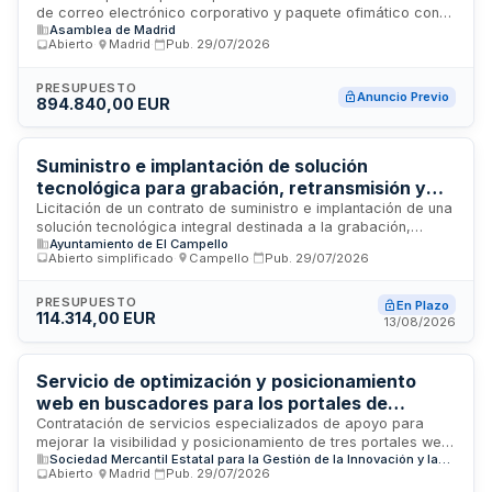
de correo electrónico corporativo y paquete ofimático con
Asamblea de Madrid
características avanzadas destinadas a los usuarios de la
Abierto
·
Madrid
·
Pub.
29/07/2026
Asamblea de Madrid. El contrato incluye la dotación de
herramientas de comunicación y productividad ofimática
para el personal de la institución legislativa autonómica
PRESUPUESTO
Anuncio Previo
894.840,00 EUR
madrileña, garantizando capacidades avanzadas en gestión
de correo y documentos. El organismo contratante es la
Mesa de la Asamblea de Madrid.
Suministro e implantación de solución
tecnológica para grabación, retransmisión y
creación de actas audiovisuales del
Licitación de un contrato de suministro e implantación de una
solución tecnológica integral destinada a la grabación,
Ayuntamiento de El Campello
Ayuntamiento de El Campello
retransmisión en directo y creación automática de actas en
Abierto simplificado
·
Campello
·
Pub.
29/07/2026
formato audiovisual de las sesiones de los órganos
colegiados del Ayuntamiento de El Campello. La solución se
suministrará bajo modalidad llave en mano, completamente
PRESUPUESTO
En Plazo
114.314,00 EUR
instalada, configurada e integrada con la infraestructura
13/08/2026
municipal existente. Incluye servicios de soporte técnico y
mantenimiento durante toda la vigencia del contrato, que
será de cuatro años.
Servicio de optimización y posicionamiento
web en buscadores para los portales de
turismo spain.info, visitspain.com.cn y
Contratación de servicios especializados de apoyo para
mejorar la visibilidad y posicionamiento de tres portales web
tourspain.es - SEGITTUR
Sociedad Mercantil Estatal para la Gestión de la Innovación y las Tecnologías Turísticas, S.A.M.P. (SEGITTUR)
turísticos españoles en buscadores orgánicos, sistemas de
Abierto
·
Madrid
·
Pub.
29/07/2026
búsqueda generativa e inteligencia artificial. SEGITTUR