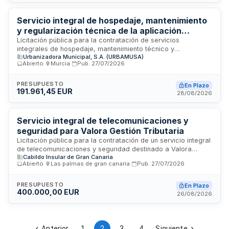
El contrato tiene duración de cuatro años.
Servicio integral de hospedaje, mantenimiento
y regularización técnica de la aplicación
Tramitaciones
Licitación pública para la contratación de servicios
integrales de hospedaje, mantenimiento técnico y
Urbanizadora Municipal, S.A. (URBAMUSA)
regularización de la aplicación informática Tramitaciones. El
Abierto
·
Murcia
·
Pub.
27/07/2026
servicio incluye la estabilización, saneamiento y
actualización de la plataforma, así como su alojamiento en
infraestructura adecuada. La contratación corre a cargo del
PRESUPUESTO
En Plazo
191.961,45 EUR
Consejo de Administración de Urbanizadora Municipal, S.A.
28/08/2026
(URBAMUSA), organismo municipal con sede en Murcia. El
importe del contrato asciende a 57.285,41 euros y se tramita
mediante procedimiento de licitación pública abierta.
Servicio integral de telecomunicaciones y
seguridad para Valora Gestión Tributaria
Licitación pública para la contratación de un servicio integral
de telecomunicaciones y seguridad destinado a Valora
Cabildo Insular de Gran Canaria
Gestión Tributaria, organismo con sede en Las Palmas de
Abierto
·
Las palmas de gran canaria
·
Pub.
27/07/2026
Gran Canaria. El contrato comprende la provisión,
instalación, mantenimiento y gestión de infraestructuras de
telecomunicaciones, sistemas de comunicaciones
PRESUPUESTO
En Plazo
400.000,00 EUR
avanzadas y soluciones de seguridad física y electrónica
26/08/2026
necesarias para el funcionamiento operativo de la entidad. El
presupuesto estimado asciende a doscientos cuarenta mil
euros, e incluye tanto equipamiento como servicios de
soporte técnico y vigilancia integral.
Anterior
1
2
3
4
Siguiente