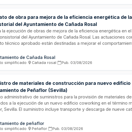
 municipal o lugar designado por el técnico.
to de obra para mejora de la eficiencia energética de l
storial del Ayuntamiento de Cañada Rosal
ta la ejecución de obras de mejora de la eficiencia energética en el 
onsistorial del Ayuntamiento de Cañada Rosal. Las actuaciones c
to técnico aprobado están destinadas a mejorar el comportamien
e, reducir su demanda energética y aumentar la eficiencia de las 
ales. El contrato se financia parcialmente mediante subvención pro
tamiento de Cañada Rosal
ma MÁS Sevilla y se tramita mediante procedimiento simplificado.
to simplificado
·
Cañada rosal
·
Pub.
03/08/2026
istro de materiales de construcción para nuevo edificio
amiento de Peñaflor (Sevilla)
o administrativo de suministros para la provisión de materiales d
dos a la ejecución de un nuevo edificio coworking en el término m
r, Sevilla. El suministro incluye transporte y descarga de nueve ca
les organizados por lotes: conglomerantes, hormigón, áridos, albañ
icados, ferretería, seguridad, instalaciones y acabados. Los sumin
tamiento de peñaflor
rán según las necesidades durante la ejecución de las obras.
to simplificado
·
Peñaflor
·
Pub.
03/08/2026