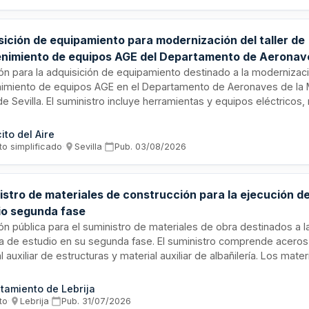
sición de equipamiento para modernización del taller de
nimiento de equipos AGE del Departamento de Aeronave
ranza Aérea de Sevilla
ión para la adquisición de equipamiento destinado a la modernizaci
imiento de equipos AGE en el Departamento de Aeronaves de la
e Sevilla. El suministro incluye herramientas y equipos eléctricos
icos, manuales, así como auxiliares y consumibles. El contratista d
formidad técnica mediante certificados y documentación del fabri
cito del Aire
todos los costes de transporte y entrega.
to simplificado
·
Sevilla
·
Pub.
03/08/2026
istro de materiales de construcción para la ejecución de
io segunda fase
ión pública para el suministro de materiales de obra destinados a 
a de estudio en su segunda fase. El suministro comprende aceros, 
l auxiliar de estructuras y material auxiliar de albañilería. Los mate
cionarán conforme a las especificaciones técnicas establecidas en
pciones técnicas, siendo responsable del suministro la empresa a
tamiento de Lebrija
 el período de duración del contrato.
to
·
Lebrija
·
Pub.
31/07/2026