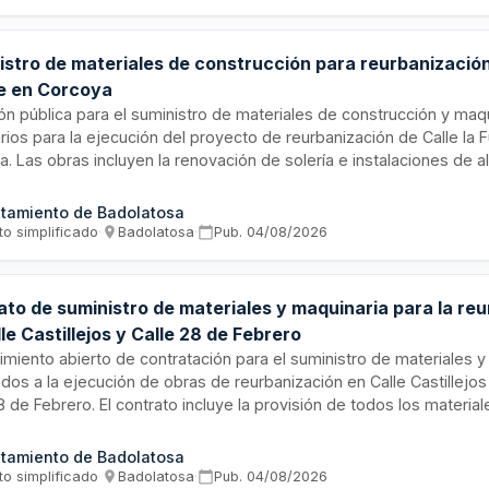
aje, instalación eléctrica, climatización donde sea necesaria y se
ación técnica.
istro de materiales de construcción para reurbanización 
e en Corcoya
ión pública para el suministro de materiales de construcción y maq
ios para la ejecución del proyecto de reurbanización de Calle la 
. Las obras incluyen la renovación de solería e instalaciones de al
cimiento que se encuentran deterioradas por su antigüedad. El pl
o es de tres meses y el suministro no incluye mano de obra.
tamiento de Badolatosa
to simplificado
·
Badolatosa
·
Pub.
04/08/2026
ato de suministro de materiales y maquinaria para la re
le Castillejos y Calle 28 de Febrero
miento abierto de contratación para el suministro de materiales y
dos a la ejecución de obras de reurbanización en Calle Castillejo
8 de Febrero. El contrato incluye la provisión de todos los materia
 rehabilitación de la solería y renovación de las instalaciones de alc
imiento, con un plazo de ejecución de tres meses. No incluye la 
tamiento de Badolatosa
 obra, siendo responsabilidad del contratista el transporte y la e
to simplificado
·
Badolatosa
·
Pub.
04/08/2026