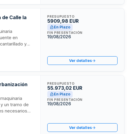
rvicios de
de Calle la
PRESUPUESTO
5909,98 EUR
En Plazo
uinaria
FIN PRESENTACIÓN
19/08/2026
Fuente en
cantarillado y
azo de ejecución
Ver detalles
urbanización
PRESUPUESTO
55.973,02 EUR
En Plazo
 maquinaria
FIN PRESENTACIÓN
19/08/2026
s y un tramo de
les necesarios
antarillado y
contratación de
Ver detalles
ntrega en la obra,