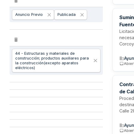
desmont
coordin
Anuncio Previo
Publicada
Sumin
Fuent
Licitac
necesar
Corcoya
abaste
44 - Estructuras y materiales de
previst
Ayun
construcción; productos auxiliares para
la construcción(excepto aparatos
Abier
eléctricos)
Contr
de Cal
Procedi
destina
Calle 2
para la
abastec
Ayun
mano de
Abier