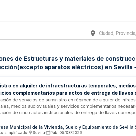
iones de Estructuras y materiales de construcci
cción(excepto aparatos eléctricos) en Sevilla -
istro en alquiler de infraestructuras temporales, medios
vicios complementarios para actos de entrega de llaves 
ciones de vivienda protegida
ación de servicios de suministro en régimen de alquiler de infraes
ales, medios audiovisuales y servicios complementarios necesari
ación de cinco actos institucionales de entrega de llaves corresp
iones de vivienda protegida en alquiler de EMVISESA. Los actos s
intas ubicaciones de Sevilla durante el año 2026, con capacidades
esa Municipal de la Vivienda, Suelo y Equipamiento de Sevilla 
das entre 84 y 160 personas por evento. Las prestaciones incluye
to simplificado
·
Sevilla
·
Pub.
05/08/2026