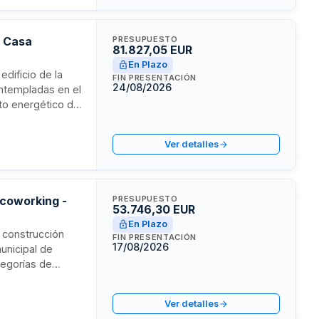
a Casa
PRESUPUESTO
81.827,05 EUR
En Plazo
edificio de la
FIN PRESENTACIÓN
24/08/2026
ontempladas en el
to energético del
instalaciones
vincial del
Ver detalles
 coworking -
PRESUPUESTO
53.746,30 EUR
En Plazo
e construcción
FIN PRESENTACIÓN
17/08/2026
unicipal de
tegorías de
ilería,
istros se
Ver detalles