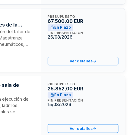
PRESUPUESTO
67.500,00 EUR
s de la
En Plazo
ón del taller de
FIN PRESENTACIÓN
26/08/2026
 Maestranza
, neumáticos,
eberá garantizar
cante, además de
Ver detalles
 sala de
PRESUPUESTO
25.852,00 EUR
En Plazo
la ejecución de
FIN PRESENTACIÓN
15/08/2026
ladrillos,
riales se
 el pliego de
djudicataria
Ver detalles