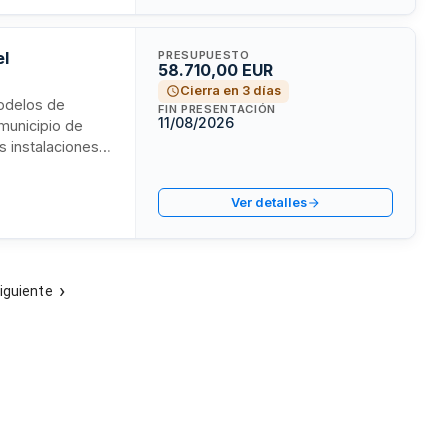
el
PRESUPUESTO
58.710,00 EUR
Cierra en 3 días
modelos de
FIN PRESENTACIÓN
11/08/2026
 municipio de
s instalaciones
o continuado que
es. El contrato
Ver detalles
las necesidades
ación de cada
iguiente