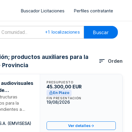
Buscador Licitaciones
Perfiles contratante
Buscar
+
1
localizaciones
ón; productos auxiliares para la
Orden
 Provincia
 audiovisuales
PRESUPUESTO
45.300,00 EUR
de
En Plazo
tructuras
FIN PRESENTACIÓN
19/08/2026
os para la
ondientes a
e desarrollarán
 de asistentes
S.A. (EMVISESA)
Ver detalles
n montaje,