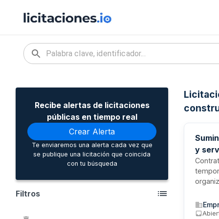
Licitac
Recibe alertas de licitaciones
constru
públicas en tiempo real
Crear Alerta
Sumin
Te enviaremos una alerta cada vez que
y ser
se publique una licitación que coincida
promo
Contrat
con tu búsqueda
tempor
organiz
promoc
Filtros
en dist
Empr
estima
Abier