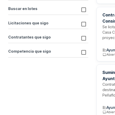
almacén
Buscar en lotes
Contra
Consi
Licitaciones que sigo
Se lici
Casa C
Contratantes que sigo
proyec
inmuebl
municip
Ayun
Competencia que sigo
Progra
Abier
Sumin
Ayunt
Contrat
destina
Peñaflo
materia
prefabr
Ayun
realiza
Abier