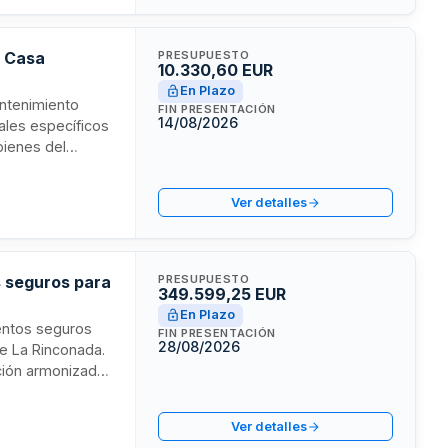
a Casa
PRESUPUESTO
10.330,60 EUR
En Plazo
antenimiento
FIN PRESENTACIÓN
14/08/2026
iales específicos
bienes del
obles y otros
peratividad del
Ver detalles
ciones de
s seguros para
PRESUPUESTO
349.599,25 EUR
En Plazo
ientos seguros
FIN PRESENTACIÓN
28/08/2026
de La Rinconada.
ación armonizada,
rá proporcionar
de los trabajos,
Ver detalles
ciones.