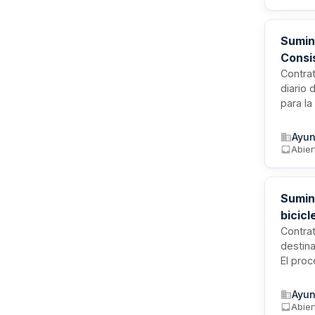
Sumin
Consis
Contra
diario 
para l
edifici
materia
Ayun
servici
Abier
limpiez
Sumin
bicic
Contrat
destina
El proc
conform
los me
Ayun
incluy
Abier