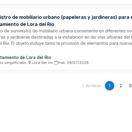
stro de mobiliario urbano (papeleras y jardineras) para 
amiento de Lora del Río
to de suministro de mobiliario urbano consistente en diferentes 
as y jardineras destinadas a la instalación en las vías urbanas del
l Río. El objeto incluye tanto la provisión de elementos para nueva
 reposición de mobiliario deteriorado, garantizando un suministr
 la disponibilidad de estos elementos para los servicios municipal
tamiento de Lora del Río
ructura por precios unitarios con entregas sucesivas conforme a 
to simplificado
·
Lora del río
·
Pub.
28/07/2026
untamiento, con un plazo de suministro de un mes desde la realiz
.
Anterior
1
2
S