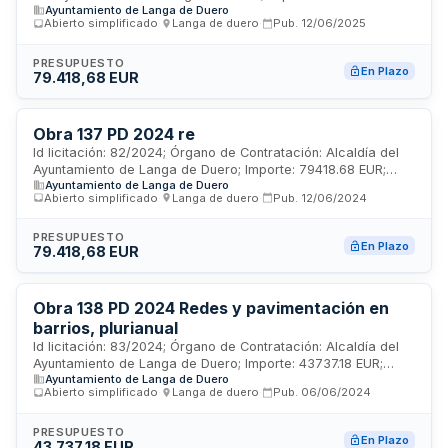
Ayuntamiento de Langa de Duero
Estado: PUB
Abierto simplificado
·
Langa de duero
·
Pub.
12/06/2025
PRESUPUESTO
En Plazo
79.418,68 EUR
Obra 137 PD 2024 re
Id licitación: 82/2024; Órgano de Contratación: Alcaldía del
Ayuntamiento de Langa de Duero; Importe: 79418.68 EUR;
Ayuntamiento de Langa de Duero
Estado: PUB
Abierto simplificado
·
Langa de duero
·
Pub.
12/06/2024
PRESUPUESTO
En Plazo
79.418,68 EUR
Obra 138 PD 2024 Redes y pavimentación en
barrios, plurianual
Id licitación: 83/2024; Órgano de Contratación: Alcaldía del
Ayuntamiento de Langa de Duero; Importe: 43737.18 EUR;
Ayuntamiento de Langa de Duero
Estado: PUB
Abierto simplificado
·
Langa de duero
·
Pub.
06/06/2024
PRESUPUESTO
En Plazo
43.737,18 EUR