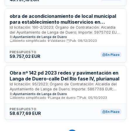
obra de acondicionamiento de local municipal
para establecimiento multiservicios en
Valdanzo
Id licitación: 190-2/2023; Órgano de Contratación: Alcaldía
del Ayuntamiento de Langa de Duero; Importe: 59757.02 EUR;
Ayuntamiento de Langa de Duero
Estado: PUB
Abierto simplificado
·
Valdanzo
·
Pub.
08/12/2023
PRESUPUESTO
En Plazo
59.757,02 EUR
Obra nº 142 pd 2023 redes y pavimentación en
Langa de Duero-calle Del Río fase IV, plurianual
Id licitación: 95/2023; Órgano de Contratación: Alcaldía del
Ayuntamiento de Langa de Duero; Importe: 58677.69 EUR;
Ayuntamiento de Langa de Duero
Estado: PUB
Abierto simplificado
·
Langa de duero
·
Pub.
05/10/2023
PRESUPUESTO
En Plazo
58.677,69 EUR