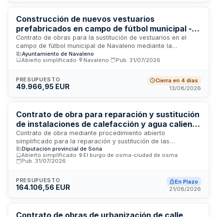
simplificado con pluralidad de criterios basados en la mejor
relación calidad-precio.
Construcción de nuevos vestuarios
prefabricados en campo de fútbol municipal -
Ayuntamiento de Navaleno
Contrato de obras para la sustitución de vestuarios en el
campo de fútbol municipal de Navaleno mediante la
Ayuntamiento de Navaleno
instalación de dos módulos prefabricados destinados a
Abierto simplificado
·
Navaleno
·
Pub.
31/07/2026
vestuarios de jugadores. Las obras incluyen la preparación
del terreno, ejecución de solera de hormigón armado,
acometidas de abastecimiento, saneamiento y electricidad,
PRESUPUESTO
Cierra en 4 días
49.966,95 EUR
así como instalaciones interiores. La superficie construida
13/08/2026
total es de 56,26 metros cuadrados. El proyecto se financia
parcialmente mediante subvención del programa ASOPIVA y
aportación municipal, garantizando instalaciones adecuadas
Contrato de obra para reparación y sustitución
de funcionalidad y accesibilidad para jugadores y árbitros.
de instalaciones de calefacción y agua caliente
sanitaria en la Residencia San José de El Burgo
Contrato de obra mediante procedimiento abierto
simplificado para la reparación y sustitución de las
de Osma
Diputación provincial de Soria
instalaciones de producción y distribución de calefacción y
Abierto simplificado
·
El burgo de osma-ciudad de osma
·
agua caliente sanitaria en la Residencia de Ancianos San
Pub.
31/07/2026
José ubicada en El Burgo de Osma. El objeto de las obras es
la adecuación de estas instalaciones a la normativa vigente,
PRESUPUESTO
En Plazo
incluyendo todos los trabajos necesarios para la ejecución,
164.106,56 EUR
21/08/2026
puesta en servicio y entrega de la obra completamente
funcional conforme al proyecto aprobado por la
Administración.
Contrato de obras de urbanización de calle