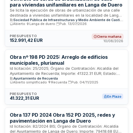
para viviendas unifamiliares en Langa de Duero
Se licita la ejecución de obras de urbanización de una calle
destinada a viviendas unifamiliares en la localidad de Langa
Sociedad Pública de Infraestructuras y Medio Ambiente de Castilla y León S.A.
de Duero, provincia de Soria. El contrato, de naturaleza
Abierto
·
Langa de duero
·
Pub.
13/07/2026
privada y sin división en lotes, se adjudicará mediante
procedimiento abierto. La Sociedad de Gestión de la Meseta
Castellana y Leonesa actúa como órgano de contratación,
PRESUPUESTO
Cierra mañana
152.991,42 EUR
siendo la Dirección Facultativa responsable de la supervisión
10/08/2026
y ejecución del proyecto según especificaciones técnicas.
Obra nº 198 PD 2025: Arreglo de edificios
municipales, plurianual
Id licitación: 25/2025; Órgano de Contratación: Alcaldía del
Ayuntamiento de Recuerda; Importe: 41322.31 EUR; Estado:
Ayuntamiento de Recuerda
PUB
Abierto simplificado
·
Recuerda
·
Pub.
04/11/2025
PRESUPUESTO
En Plazo
41.322,31 EUR
Obra 137 PD 2024 Obra 152 PD 2025, redes y
pavimentación en Langa de Duero
Id licitación: 82/2024 BIS; Órgano de Contratación: Alcaldía
del Ayuntamiento de Langa de Duero; Importe: 79418.68 EUR;