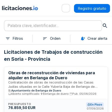
Registro gratuito
Filtros
Orden
Crear alerta
Licitaciones de Trabajos de construcción
en Soria - Provincia
Obras de reconstrucción de viviendas para
alquiler en Berlanga de Duero
Contratación de obras de reconstrucción de las Casas
Judías situadas en la Calle Yubería Baja de Berlanga de
Ayuntamiento de Berlanga de Duero
Duero, Soria, destinadas a su uso como viviendas para
Abierto simplificado
·
Berlanga de duero
·
Pub.
05/08/2026
alquiler en la Fase I del proyecto. Se trata de trabajos de
construcción que incluyen la rehabilitación de tres inmuebles
ubicados en los números 26, 30 y 32 de la citada calle, en el
PRESUPUESTO
En Plazo
76.859,50 EUR
núcleo urbano. El procedimiento de adjudicación es abierto
07/09/2026