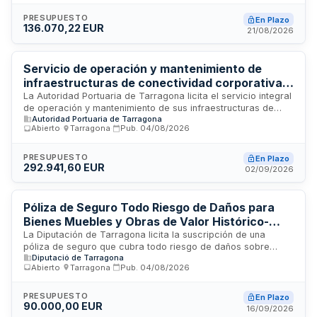
destinarán a los sistemas de control industrial de las plantas
de depuración de Tarragona y Tarragona-Nord, así como al
PRESUPUESTO
En Plazo
136.070,22 EUR
centro de control operativo de la Empresa Municipal Mixta de
21/08/2026
Aguas de Tarragona. La prestación principal del contrato
corresponde a los servicios de mantenimiento conforme a
las características y condiciones técnicas reguladoras.
Servicio de operación y mantenimiento de
infraestructuras de conectividad corporativa -
Autoridad Portuaria de Tarragona
La Autoridad Portuaria de Tarragona licita el servicio integral
de operación y mantenimiento de sus infraestructuras de
Autoridad Portuaria de Tarragona
conectividad corporativa. El contrato busca garantizar la
Abierto
·
Tarragona
·
Pub.
04/08/2026
continuidad del negocio, la disponibilidad y seguridad de las
comunicaciones corporativas, así como gestionar la
redundancia de centros de procesamiento de datos y
PRESUPUESTO
En Plazo
292.941,60 EUR
mejorar los aspectos funcionales de la red. Los servicios se
02/09/2026
prestarán en las instalaciones del Puerto de Tarragona con
inicio previsto el 1 de enero de 2027.
Póliza de Seguro Todo Riesgo de Daños para
Bienes Muebles y Obras de Valor Histórico-
Artístico de la Diputación de Tarragona
La Diputación de Tarragona licita la suscripción de una
póliza de seguro que cubra todo riesgo de daños sobre
Diputació de Tarragona
bienes muebles y obras de valor histórico-artístico de su
Abierto
·
Tarragona
·
Pub.
04/08/2026
propiedad o bajo su responsabilidad. La cobertura incluye
transporte interno de obras, cessions a terceros para
exposiciones e inclusión automática de nuevas
PRESUPUESTO
En Plazo
90.000,00 EUR
adquisiciones. El contrato requiere clausulas específicas de
16/09/2026