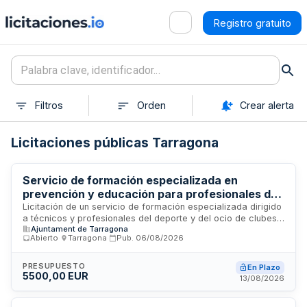
Registro gratuito
Filtros
Orden
Crear alerta
Licitaciones públicas Tarragona
Servicio de formación especializada en
prevención y educación para profesionales del
deporte y ocio - Ayuntamiento de Tarragona
Licitación de un servicio de formación especializada dirigido
a técnicos y profesionales del deporte y del ocio de clubes
Ajuntament de Tarragona
deportivos tarraconenses. La formación aborda el papel
Abierto
·
Tarragona
·
Pub.
06/08/2026
preventivo de estas figuras técnicas como referentes
educativos para adolescentes y jóvenes, enfocándose en la
promoción de estilos de vida saludables y la prevención del
PRESUPUESTO
En Plazo
5500,00 EUR
consumo problemático de sustancias. El servicio se
13/08/2026
desarrolla en Tarragona y busca capacitar a los
profesionales del sector deportivo y de ocio en