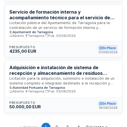
responsabilidad por obras no aseguradas, liquidación
directa con propietario y peritación asegurada, excluyendo
daños preexistentes, deterioro gradual y daños ocurridos
Servicio de formación interna y
durante procesos de restauración.
acompañamiento técnico para el servicio de
orientación del Ayuntamiento de Tarragona
Licitación pública del Ayuntamiento de Tarragona para la
contratación de un servicio de formación interna y
Ajuntament de Tarragona
acompañamiento técnico dirigido al equipo del servicio de
Abierto
·
Tarragona
·
Pub.
03/08/2026
orientación municipal. El objeto del contrato incluye la
prestación de acciones formativas especializadas y el
apoyo técnico continuado para mejorar la calidad y eficacia
PRESUPUESTO
En Plazo
4235,00 EUR
del servicio de orientación que proporciona el ayuntamiento
01/09/2026
a la ciudadanía. El servicio se desarrollará en Tarragona y
está orientado a potenciar las competencias del personal
técnico responsable de estas funciones.
Adquisición e instalación de sistema de
recepción y almacenamiento de residuos
peligrosos para la Cofradía de Pescadores del
Licitación para la adquisición, suministro e instalación de un
sistema completo e integrado destinado a la recepción y
Puerto de Tarragona
Autoridad Portuaria de Tarragona
almacenamiento de residuos peligrosos de la Cofradía de
Abierto
·
Tarragona
·
Pub.
03/08/2026
Pescadores del Puerto de Tarragona. El proyecto incluye el
desmontaje simultáneo del módulo prefabricado existente y
la colocación de la nueva infraestructura de
PRESUPUESTO
En Plazo
50.000,00 EUR
almacenamiento, garantizando la continuidad operativa de la
18/08/2026
entidad. El plazo máximo de entrega e instalación es de
sesenta días desde la formalización del contrato.