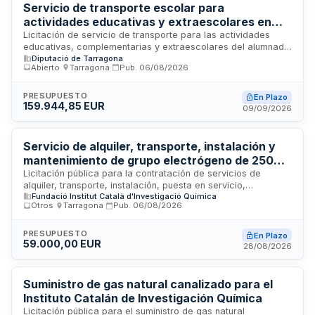
competencias educativas y preventivas en materia de
Servicio de transporte escolar para
drogas y bienestar juvenil.
actividades educativas y extraescolares en
centros de educación especial de la Diputación
Licitación de servicio de transporte para las actividades
educativas, complementarias y extraescolares del alumnado
de Tarragona
Diputació de Tarragona
de tres centros de educación especial dependientes de la
Abierto
·
Tarragona
·
Pub.
06/08/2026
Diputación de Tarragona. El servicio incluye desplazamientos
a instalaciones para actividades periódicas como
hidroterápia y equinoterápia, excursiones de mano o día
PRESUPUESTO
En Plazo
159.944,85 EUR
completo, y desplazamientos a colonias. Los vehículos
09/09/2026
deberán estar adaptados para el transporte de personas
con movilidad reducida conforme a normativa vigente. El
contrato se estructura en tres lotes diferenciados según el
Servicio de alquiler, transporte, instalación y
centro educativo.
mantenimiento de grupo electrógeno de 250
kVA para el Instituto Catalán de Investigación
Licitación pública para la contratación de servicios de
alquiler, transporte, instalación, puesta en servicio,
Química
Fundació Institut Català d'Investigació Química
mantenimiento y retirada de un grupo electrógeno de 250
Otros
·
Tarragona
·
Pub.
06/08/2026
kVA destinado a garantizar el suministro eléctrico de apoyo
a las instalaciones de la Fase II del Instituto Catalán de
Investigación Química. El contrato se adjudicará al
PRESUPUESTO
En Plazo
59.000,00 EUR
procedimiento abierto simplificado sumari con criterio de
28/08/2026
mejor relación calidad-precio.
Suministro de gas natural canalizado para el
Instituto Catalán de Investigación Química
Licitación pública para el suministro de gas natural