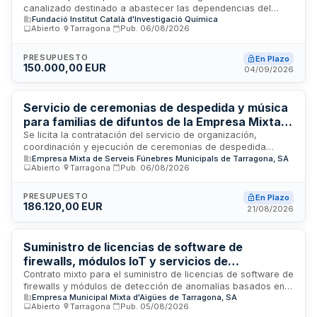
canalizado destinado a abastecer las dependencias del
Fundació Institut Català d'Investigació Química
Instituto Catalán de Investigación Química. La contratación se
Abierto
·
Tarragona
·
Pub.
06/08/2026
realiza mediante procedimiento abierto con adjudicación
basada en el criterio del precio más bajo. El contrato incluye
la prestación del servicio de distribución de gas, así como
PRESUPUESTO
En Plazo
150.000,00 EUR
los gastos de gestión, financieros y seguros asociados al
04/09/2026
suministro energético.
Servicio de ceremonias de despedida y música
para familias de difuntos de la Empresa Mixta
de Servicios Fúnebres Municipales de
Se licita la contratación del servicio de organización,
coordinación y ejecución de ceremonias de despedida
Tarragona
Empresa Mixta de Serveis Fúnebres Municipals de Tarragona, SA
personalizadas para familias de difuntos, a cargo de la
Abierto
·
Tarragona
·
Pub.
06/08/2026
Empresa Mixta de Servicios Fúnebres Municipales de
Tarragona. El servicio incluye maestría de ceremonias,
coordinación de eventos, proyección audiovisual, música en
PRESUPUESTO
En Plazo
186.120,00 EUR
directo y servicios de oficiantes de ceremonias laicas. Las
21/08/2026
ceremonias se realizarán en las salas del tanatorio municipal
de Tarragona, así como en espacios al aire libre, iglesias y
centros de culto de la ciudad. La empresa adjudicataria
Suministro de licencias de software de
deberá asignar personal estable y con continuidad durante
firewalls, módulos IoT y servicios de
toda la duración del contrato.
mantenimiento de seguridad para sistemas de
Contrato mixto para el suministro de licencias de software de
firewalls y módulos de detección de anomalías basados en
control industrial - EMATSA Tarragona
Empresa Municipal Mixta d'Aigües de Tarragona, SA
IoT, junto con servicios de operación y mantenimiento
Abierto
·
Tarragona
·
Pub.
05/08/2026
proactivo y reactivo de seguridad. Las prestaciones se