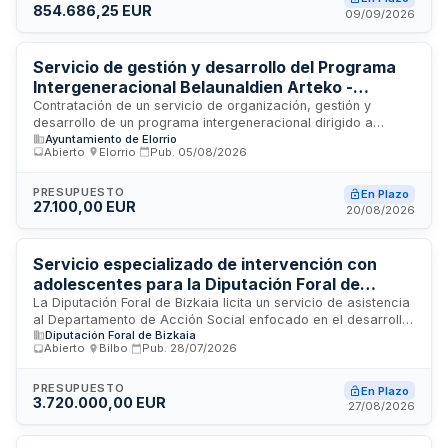
854.686,25 EUR
prevención de adicciones y promoción de la salud. Se dirige
09/09/2026
a personas empadronadas en estos municipios, orientado a
la prevención de desigualdades e intervención en
situaciones de riesgo de desprotección, exclusión social y
Servicio de gestión y desarrollo del Programa
dependencia, bajo la supervisión del Área de Servicios
Intergeneracional Belaunaldien Arteko -
Sociales.
Ayuntamiento de Elorrio
Contratación de un servicio de organización, gestión y
desarrollo de un programa intergeneracional dirigido a
Ayuntamiento de Elorrio
personas jóvenes y mayores del municipio de Elorrio. El
Abierto
·
Elorrio
·
Pub.
05/08/2026
programa busca promover relaciones intergeneracionales,
facilitar intercambio de experiencias y fomentar la
participación activa mediante actividades en diversos
PRESUPUESTO
En Plazo
27.100,00 EUR
espacios municipales. El adjudicatario deberá contar con
20/08/2026
equipo humano cualificado y recursos materiales necesarios
para la ejecución integral del programa bajo supervisión
municipal.
Servicio especializado de intervención con
adolescentes para la Diputación Foral de
Bizkaia
La Diputación Foral de Bizkaia licita un servicio de asistencia
al Departamento de Acción Social enfocado en el desarrollo
Diputación Foral de Bizkaia
de un programa especializado de intervención con
Abierto
·
Bilbo
·
Pub.
28/07/2026
adolescentes. El contrato comprende la elaboración de un
proyecto integral y su posterior ejecución, destinado a
mejorar la atención y apoyo a menores en situación de
PRESUPUESTO
En Plazo
3.720.000,00 EUR
vulnerabilidad o riesgo social. El servicio se prestará bajo
27/08/2026
procedimiento abierto, permitiendo la participación de
empresas públicas o privadas especializadas en servicios