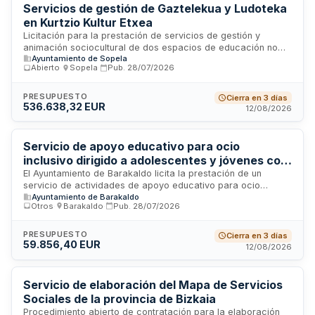
sociales y atención a menores.
Servicios de gestión de Gaztelekua y Ludoteka
en Kurtzio Kultur Etxea
Licitación para la prestación de servicios de gestión y
animación sociocultural de dos espacios de educación no
Ayuntamiento de Sopela
formal ubicados en Kurtzio Kultur Etxea. El servicio de
Abierto
·
Sopela
·
Pub.
28/07/2026
Gaztelekua está dirigido a jóvenes de once a dieciséis años,
mientras que Ludoteka ofrece actividades lúdicas y
educativas. Se requiere la adscripción de personal
PRESUPUESTO
Cierra en 3 días
536.638,32 EUR
especializado en educación no formal, con conocimiento de
12/08/2026
euskera y experiencia verificada en animación comunitaria y
dinamización juvenil.
Servicio de apoyo educativo para ocio
inclusivo dirigido a adolescentes y jóvenes con
diversidad funcional - Ayuntamiento de
El Ayuntamiento de Barakaldo licita la prestación de un
servicio de actividades de apoyo educativo para ocio
Barakaldo
Ayuntamiento de Barakaldo
inclusivo destinado a adolescentes y jóvenes con diversidad
Otros
·
Barakaldo
·
Pub.
28/07/2026
funcional del municipio. El servicio incluye el diseño y
ejecución de actividades de ocio educativo inclusivo, el
acompañamiento en su desarrollo, la propuesta de medidas
PRESUPUESTO
Cierra en 3 días
59.856,40 EUR
para facilitar la participación igualitaria, así como
12/08/2026
información, orientación y apoyo para que estos jóvenes
accedan en igualdad de oportunidades a la oferta de ocio,
educativa y de participación municipal. El programa se
Servicio de elaboración del Mapa de Servicios
enfoca en personas con discapacidades físicas, sensoriales
Sociales de la provincia de Bizkaia
e intelectuales y sus familias.
Procedimiento abierto de contratación para la elaboración