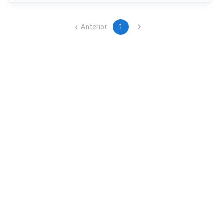
con una duración de dos años y adjudicación conforme a
pluralidad de criterios establecidos en los pliegos técnicos y
administrativos.
Anterior
1