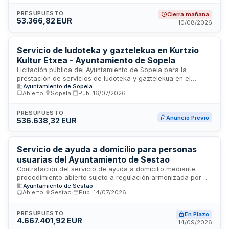
profesionales de asistencia y asesoramiento en reuniones
informativas, facilitar documentación requerida durante la
PRESUPUESTO
Cierra mañana
53.366,82 EUR
ejecución y colaborar con el responsable del contrato en el
10/08/2026
cumplimiento de objetivos. El programa se desarrollará bajo
supervisión continua del Ayuntamiento, que dispondrá de
acceso libre a los lugares de ejecución y podrá solicitar
Servicio de ludoteka y gaztelekua en Kurtzio
información y documentación según lo estime oportuno para
Kultur Etxea - Ayuntamiento de Sopela
garantizar el aprovechamiento óptimo de la prestación
Licitación pública del Ayuntamiento de Sopela para la
contratada.
prestación de servicios de ludoteka y gaztelekua en el
Ayuntamiento de Sopela
centro cultural Kurtzio Kultur Etxea. Se trata de un servicio de
Abierto
·
Sopela
·
Pub.
16/07/2026
atención a la infancia y adolescencia que incluye actividades
lúdicas, educativas y de ocio supervisadas, dirigidas a
fomentar el desarrollo integral, la socialización y el
PRESUPUESTO
Anuncio Previo
536.638,32 EUR
entretenimiento de menores en espacios seguros y
estructurados. El contrato se ejecutará en las instalaciones
municipales de Sopela.
Servicio de ayuda a domicilio para personas
usuarias del Ayuntamiento de Sestao
Contratación del servicio de ayuda a domicilio mediante
procedimiento abierto sujeto a regulación armonizada por
Ayuntamiento de Sestao
parte del Ayuntamiento de Sestao. El servicio comprende la
Abierto
·
Sestao
·
Pub.
14/07/2026
prestación de atención a domicilio a las personas usuarias
designadas por el Ayuntamiento, incluyendo actividades de
asistencia social en el marco del Sistema Vasco de Servicios
PRESUPUESTO
En Plazo
4.667.401,92 EUR
Sociales. La tramitación se realiza por medios electrónicos
14/09/2026