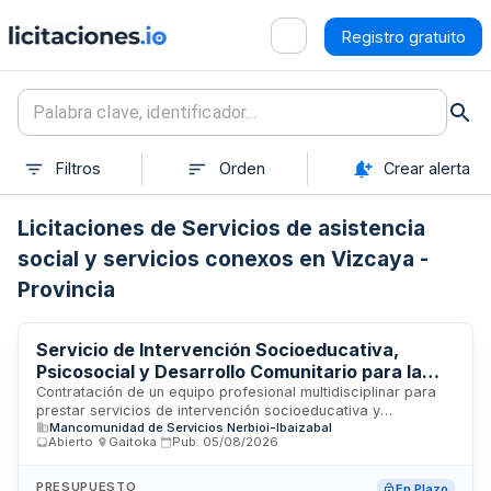
Registro gratuito
Filtros
Orden
Crear alerta
Licitaciones de Servicios de asistencia
social y servicios conexos en Vizcaya -
Provincia
Servicio de Intervención Socioeducativa,
Psicosocial y Desarrollo Comunitario para la
Mancomunidad de Servicios Nerbioi-Ibaizabal
Contratación de un equipo profesional multidisciplinar para
prestar servicios de intervención socioeducativa y
Mancomunidad de Servicios Nerbioi-Ibaizabal
psicosocial en los municipios de Arakaldo, Arrankudiaga-
Abierto
·
Gaitoka
·
Pub.
05/08/2026
Zollo, Ugao-Miraballes y Zeberio. El servicio incluye
asesoramiento socio-jurídico, intervención socioeducativa,
atención psicosocial, apoyo a personas cuidadoras,
PRESUPUESTO
En Plazo