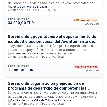
del Mapa de Servicios Sociales de Bizkaia, promovido por la
Diputación Foral de Bizkaia
Administración de la provincia. El contrato tiene por objeto el
Abierto
·
Bilbo
·
Pub.
27/07/2026
diagnóstico, mapeo y análisis integral de los servicios
sociales disponibles en el territorio, identificando recursos,
cobertura y necesidades de la población. El documento
PRESUPUESTO
Cierra en 3 días
33.200,00 EUR
establece las condiciones administrativas, garantías, plazos
12/08/2026
de ejecución y criterios de adjudicación aplicables a este
procedimiento de licitación pública.
Servicio de apoyo técnico al departamento de
igualdad y acción social del Ayuntamiento de
Valle de Trápaga-Trapagarán
El Ayuntamiento de Valle de Trápaga-Trapagarán licita un
servicio de apoyo técnico destinado a fortalecer las
Ayuntamiento de Valle de Trápaga-Trapagaran
funciones del departamento de igualdad y acción social. El
Abierto
·
Trapagaran
·
Pub.
24/07/2026
contratista proporcionará asistencia profesional en la
ejecución de políticas y programas de igualdad y acción
social, con obligaciones de supervisión continua,
PRESUPUESTO
Cierra mañana
15.000,00 EUR
colaboración con el responsable del contrato y aportación
10/08/2026
de documentación requerida. El adjudicatario deberá contar
con solvencia económica, financiera y técnica adecuadas,
así como capacidad para manejar datos personales
Servicio de organización y ejecución de
conforme a la normativa de protección de datos.
programa de desarrollo de competencias
emocionales y convivencia escolar en centros
Se licita la organización y ejecución de un programa integral
de desarrollo de competencias emocionales y mejora de la
educativos del Valle de Trápaga-Trapagaran
Ayuntamiento de Valle de Trápaga-Trapagaran
convivencia escolar en los centros educativos del Valle de
Abierto
·
Trapagaran
·
Pub.
24/07/2026
Trápaga-Trapagaran. El contratista deberá prestar servicios