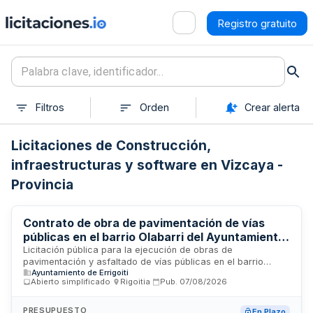
Registro gratuito
Filtros
Orden
Crear alerta
Licitaciones de Construcción,
infraestructuras y software en Vizcaya -
Provincia
Contrato de obra de pavimentación de vías
públicas en el barrio Olabarri del Ayuntamiento
de Errigoiti
Licitación pública para la ejecución de obras de
pavimentación y asfaltado de vías públicas en el barrio
Ayuntamiento de Errigoiti
Olabarri del municipio de Errigoiti. El Ayuntamiento contrata
Abierto simplificado
·
Rigoitia
·
Pub.
07/08/2026
los trabajos de reparación de firmes y pavimentación de
caminos municipales mediante procedimiento abierto
simplificado con adjudicación por mejor relación calidad-
PRESUPUESTO
En Plazo