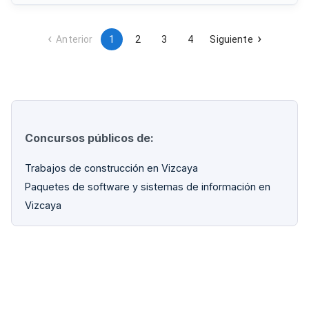
instalación, formación y garantías. La puesta en marcha será
realizada por el servicio técnico oficial del fabricante o
empresa autorizada, garantizando que la instalación quede
correctamente parametrizada conforme a las condiciones
Anterior
1
2
3
4
Siguiente
de diseño.
Concursos públicos de:
Trabajos de construcción en Vizcaya
Paquetes de software y sistemas de información en
Vizcaya