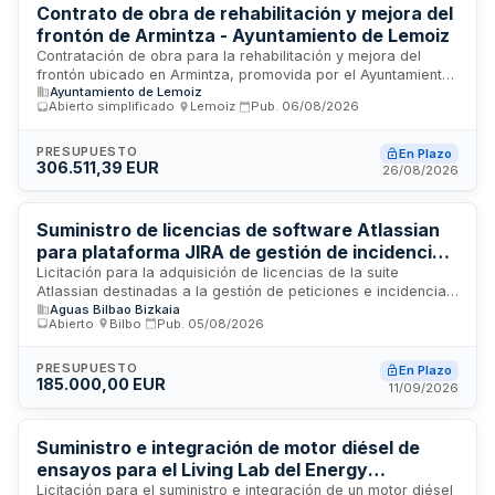
carril bici.
Contrato de obra de rehabilitación y mejora del
frontón de Armintza - Ayuntamiento de Lemoiz
Contratación de obra para la rehabilitación y mejora del
frontón ubicado en Armintza, promovida por el Ayuntamiento
Ayuntamiento de Lemoiz
de Lemoiz. Se trata de un contrato de construcción que
Abierto simplificado
·
Lemoiz
·
Pub.
06/08/2026
incluye trabajos de reparación y acondicionamiento de la
instalación deportiva. El procedimiento de adjudicación será
abierto simplificado, evaluando múltiples criterios técnicos y
PRESUPUESTO
En Plazo
306.511,39 EUR
económicos. La ejecución se realizará mediante precios
26/08/2026
unitarios, requiriendo clasificación empresarial en
edificaciones y estructuras metálicas.
Suministro de licencias de software Atlassian
para plataforma JIRA de gestión de incidencias
en el Consorcio de Aguas Bilbao Bizkaia
Licitación para la adquisición de licencias de la suite
Atlassian destinadas a la gestión de peticiones e incidencias
Aguas Bilbao Bizkaia
a través del portal JIRA en los departamentos del Consorcio
Abierto
·
Bilbo
·
Pub.
05/08/2026
de Aguas Bilbao Bizkaia. El contrato se tipifica como
suministro y se rige por la Ley de Contratos del Sector
Público. Las proposiciones que superen el presupuesto
PRESUPUESTO
En Plazo
185.000,00 EUR
máximo de licitación serán desechadas. El adjudicatario
11/09/2026
deberá incluir en su oferta todos los factores de valoración,
gastos de cumplimiento y tributos aplicables, excluido el IVA.
Suministro e integración de motor diésel de
ensayos para el Living Lab del Energy
Intelligence Center
Licitación para el suministro e integración de un motor diésel