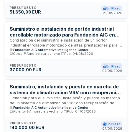
simplificado abreviado y se regirá por la Ley de Contratos
del Sector Público. No se requiere garantía provisional de los
PRESUPUESTO
En Plazo
51.650,00 EUR
licitadores. La adjudicación se realizará conforme a criterios
21/08/2026
de calidad-precio, siendo el precio ofertado uno de los
factores determinantes de la valoración de las
proposiciones.
Suministro e instalación de portón industrial
enrollable motorizado para Fundación AIC en
Ermua
Contratación del suministro e instalación de un portón
industrial enrollable motorizado de altas prestaciones para la
Fundación AIC Automotive Intelligence Center
Fundación Automotive Intelligence Center Fundazioa en el
Otros
·
Amorebieta-echano
·
Pub.
04/08/2026
Polígono Industrial Ureta de Ermua, Bizkaia. El contrato
incluye el desmontaje de la puerta existente, adaptación de
elementos auxiliares, montaje completo, conexionado
PRESUPUESTO
En Plazo
37.000,00 EUR
eléctrico, puesta en marcha, pruebas de funcionamiento,
07/09/2026
entrega de documentación técnica y formación básica del
personal. La empresa adjudicataria asume todos los medios
necesarios para entregar la instalación completamente
Suministro, instalación y puesta en marcha de
terminada y operativa.
sistema de climatización VRV con recuperación
de calor para edificio Fase 1 AIC Boroa
Licitación para el suministro, instalación y puesta en marcha
de un sistema de climatización VRV con recuperación de
Fundación AIC Automotive Intelligence Center
calor destinado al edificio Fase 1 de AIC Boroa. El contrato
Abierto
·
Amorebieta-echano
·
Pub.
04/08/2026
incluye todas las prestaciones necesarias para la correcta
ejecución del proyecto: desmontaje de equipos existentes,
transporte, adaptaciones mecánicas y eléctricas, carga de
PRESUPUESTO
En Plazo
140.000,00 EUR
refrigerante, pruebas de funcionamiento, legalización de la
07/09/2026