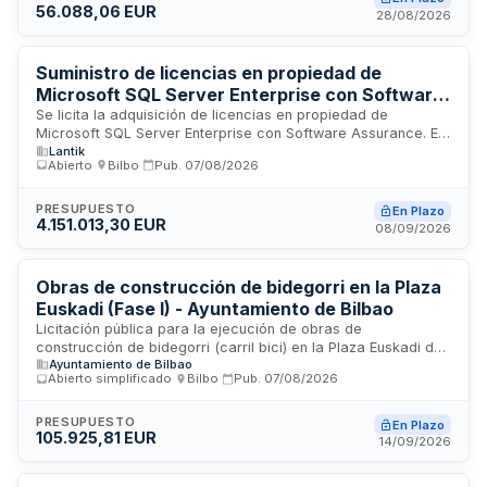
56.088,06 EUR
precio. Las obras comprenden el acceso Olatxu-Olabarri y
28/08/2026
acceso a viviendas números 41 y 42, con un plazo de
ejecución de seis semanas.
Suministro de licencias en propiedad de
Microsoft SQL Server Enterprise con Software
Assurance
Se licita la adquisición de licencias en propiedad de
Microsoft SQL Server Enterprise con Software Assurance. El
Lantik
contrato tiene una duración de tres años desde su firma, con
Abierto
·
Bilbo
·
Pub.
07/08/2026
un plazo de entrega de cinco días tras la petición de
suministro. La adjudicación se realizará conforme al criterio
económico de menor precio. El valor estimado del contrato
PRESUPUESTO
En Plazo
4.151.013,30 EUR
asciende a 4.151.013,30 euros sin IVA.
08/09/2026
Obras de construcción de bidegorri en la Plaza
Euskadi (Fase I) - Ayuntamiento de Bilbao
Licitación pública para la ejecución de obras de
construcción de bidegorri (carril bici) en la Plaza Euskadi de
Ayuntamiento de Bilbao
Bilbao, correspondiente a la primera fase del proyecto. El
Abierto simplificado
·
Bilbo
·
Pub.
07/08/2026
Ayuntamiento de Bilbao, a través de la Concejalía Delegada
de Contratación, licita estas obras de infraestructura urbana
destinadas a mejorar la accesibilidad y movilidad sostenible
PRESUPUESTO
En Plazo
105.925,81 EUR
en el espacio público. El proyecto incluye la preparación del
14/09/2026
terreno, trabajos de instalación de infraestructuras y
acabados necesarios para la puesta en funcionamiento del