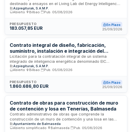
destinado a ensayos en el Living Lab del Energy Intelligence
Azpiegiturak, S.A.M.P.
Center. El contrato incluye la entrega, instalación e
Abierto
·
Bilbao
·
Pub.
05/08/2026
integración completa del equipo conforme a las
especificaciones técnicas establecidas. La contratación
corre a cargo de AZPIEGITURAK, S.A.M.P., y el objeto se rige
PRESUPUESTO
En Plazo
183.057,85 EUR
por normas de derecho privado con aplicación de la Ley de
25/09/2026
Contratos del Sector Público.
Contrato integral de diseño, fabricación,
suministro, instalación e integración del
Sistema de Inteligencia Energética EIC Fullscale
Licitación para la contratación integral de un sistema
integrado de inteligencia energética denominado EIC
- AZPIEGITURAK
Azpiegiturak, S.A.M.P.
Fullscale Energy Intelligence Center. El contrato comprende
Abierto
·
Bilbao
·
Pub.
05/08/2026
las fases de diseño, fabricación, suministro, instalación,
integración, puesta en marcha, formación del personal,
garantía y soporte técnico del sistema. AZPIEGITURAK,
PRESUPUESTO
En Plazo
1.860.686,80 EUR
S.A.M.P. licita este proyecto que requiere empresas con
25/09/2026
solvencia técnica y económica demostrada para la
ejecución de todas las prestaciones especificadas en el
Pliego de Prescripciones Técnicas.
Contrato de obras para construcción de muro
de contención y losa en Tenerías, Balmaseda
Contrato administrativo de obras que comprende la
construcción de un muro de contención y una losa en las
Ayuntamiento de Balmaseda
ubicaciones Tenerías 14 y 18 en el municipio de Balmaseda.
Abierto simplificado
·
Balmaseda
·
Pub.
05/08/2026
La licitación se convoca mediante procedimiento abierto