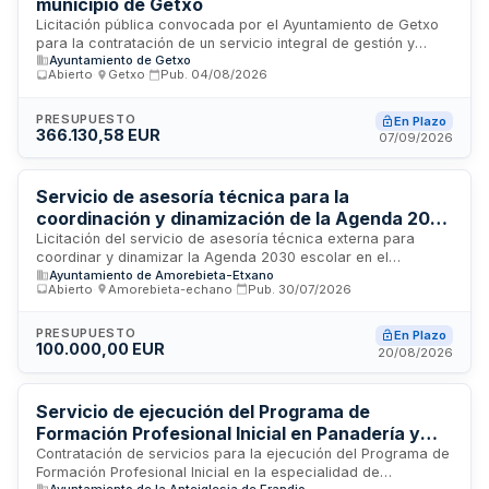
municipio de Getxo
Sociales.
Licitación pública convocada por el Ayuntamiento de Getxo
para la contratación de un servicio integral de gestión y
Ayuntamiento de Getxo
cuidado de animales en el municipio. El servicio comprende
Abierto
·
Getxo
·
Pub.
04/08/2026
actividades relacionadas con el bienestar animal, manejo,
atención veterinaria y control poblacional de animales
domésticos y de utilidad en la localidad. Esta contratación
PRESUPUESTO
En Plazo
366.130,58 EUR
permite al municipio garantizar el cumplimiento de
07/09/2026
normativas de protección animal y ofrecer servicios de
calidad a la comunidad. El importe de la adjudicación
asciende a 366.130,58 euros.
Servicio de asesoría técnica para la
coordinación y dinamización de la Agenda 2030
escolar en Amorebieta-Etxano
Licitación del servicio de asesoría técnica externa para
coordinar y dinamizar la Agenda 2030 escolar en el
Ayuntamiento de Amorebieta-Etxano
municipio de Amorebieta-Etxano. El contrato incluye labores
Abierto
·
Amorebieta-echano
·
Pub.
30/07/2026
de coordinación, dinamización y apoyo técnico en la
implementación de objetivos de desarrollo sostenible en
centros educativos. La duración inicial es de un año, con
PRESUPUESTO
En Plazo
100.000,00 EUR
posibilidad de prórroga anual adicional. El presupuesto
20/08/2026
máximo anual es de 50.000 euros sin IVA, distribuido entre
personal, reprografía y asistencias técnicas especializadas.
Servicio de ejecución del Programa de
Formación Profesional Inicial en Panadería y
Repostería para ciclos formativos
Contratación de servicios para la ejecución del Programa de
Formación Profesional Inicial en la especialidad de
Ayuntamiento de la Anteiglesia de Erandio