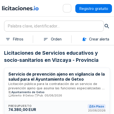
Registro gratuito
Filtros
Orden
Crear alerta
Licitaciones de Servicios educativos y
socio-sanitarios en Vizcaya - Provincia
Servicio de prevención ajeno en vigilancia de la
salud para el Ayuntamiento de Getxo
Licitación pública para la contratación de un servicio de
prevención ajeno que asuma las funciones especializadas en
Ayuntamiento de Getxo
vigilancia de la salud del personal del Ayuntamiento de
Abierto
·
Getxo
·
Pub.
05/08/2026
Getxo. El servicio incluye la realización de reconocimientos
médicos, evaluaciones de salud, vigilancia epidemiológica y
seguimiento sanitario de los trabajadores municipales,
PRESUPUESTO
En Plazo
74.380,00 EUR
conforme a la normativa de prevención de riesgos laborales.
20/08/2026