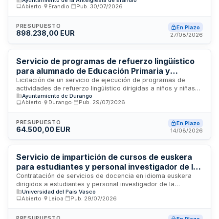
Actividades de Panadería-Repostería durante cuatro cursos
Abierto
·
Erandio
·
Pub.
30/07/2026
académicos consecutivos. El servicio incluye la impartición
de ciclos formativos de primer y segundo curso con módulos
profesionales específicos, conforme a la normativa estatal y
PRESUPUESTO
En Plazo
898.238,00 EUR
autonómica del País Vasco. La administración licita el
27/08/2026
desarrollo completo de la docencia, tutoría y orientación del
alumnado en esta especialidad formativa.
Servicio de programas de refuerzo lingüístico
para alumnado de Educación Primaria y
Secundaria del Ayuntamiento de Durango
Licitación de un servicio de ejecución de programas de
actividades de refuerzo lingüístico dirigidas a niños y niñas
Ayuntamiento de Durango
que cursen Educación Primaria y Secundaria en el municipio
Abierto
·
Durango
·
Pub.
29/07/2026
de Durango durante los cursos escolares 2026/2027 y
2027/2028. El Ayuntamiento de Durango convoca este
concurso público para contratar a una empresa
PRESUPUESTO
En Plazo
64.500,00 EUR
especializada en la prestación de estas actividades
14/08/2026
educativas de apoyo lingüístico, regulado conforme a la Ley
de Contratos del Sector Público.
Servicio de impartición de cursos de euskera
para estudiantes y personal investigador de la
Universidad del País Vasco en modalidad
Contratación de servicios de docencia en idioma euskera
dirigidos a estudiantes y personal investigador de la
presencial y online
Universidad del País Vasco
Universidad del País Vasco. Los cursos se impartirán en
Abierto
·
Leioa
·
Pub.
29/07/2026
modalidad presencial en los campus de Araba, Bizkaia
(Leioa y Bilbao) y Gipuzkoa, así como en modalidad online.
Se organizarán en dos cuatrimestres anuales con diferentes
PRESUPUESTO