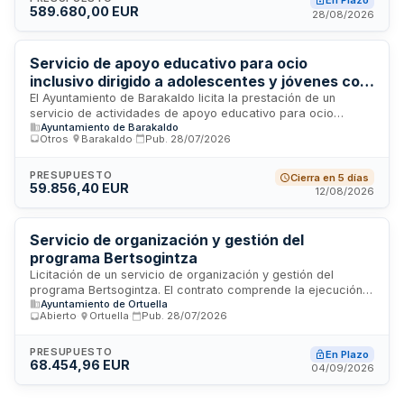
En Plazo
589.680,00 EUR
niveles de aprendizaje y duraciones horarias establecidas,
28/08/2026
cubriendo enseñanza básica, intermedia y avanzada del
idioma vasco.
Servicio de apoyo educativo para ocio
inclusivo dirigido a adolescentes y jóvenes con
diversidad funcional - Ayuntamiento de
El Ayuntamiento de Barakaldo licita la prestación de un
servicio de actividades de apoyo educativo para ocio
Barakaldo
Ayuntamiento de Barakaldo
inclusivo destinado a adolescentes y jóvenes con diversidad
Otros
·
Barakaldo
·
Pub.
28/07/2026
funcional del municipio. El servicio incluye el diseño y
ejecución de actividades de ocio educativo inclusivo, el
acompañamiento en su desarrollo, la propuesta de medidas
PRESUPUESTO
Cierra en 5 días
59.856,40 EUR
para facilitar la participación igualitaria, así como
12/08/2026
información, orientación y apoyo para que estos jóvenes
accedan en igualdad de oportunidades a la oferta de ocio,
educativa y de participación municipal. El programa se
Servicio de organización y gestión del
enfoca en personas con discapacidades físicas, sensoriales
programa Bertsogintza
e intelectuales y sus familias.
Licitación de un servicio de organización y gestión del
programa Bertsogintza. El contrato comprende la ejecución
Ayuntamiento de Ortuella
de servicios específicos descritos en el pliego de
Abierto
·
Ortuella
·
Pub.
28/07/2026
prescripciones técnicas, cuyo objeto y necesidades
administrativas se detallan en el Anexo I. El órgano de
contratación designará un responsable del contrato
PRESUPUESTO
En Plazo
68.454,96 EUR
encargado de supervisar la ejecución, exigir los medios
04/09/2026
necesarios, proponer modificaciones, expedir
certificaciones y tramitar incidencias. La unidad de