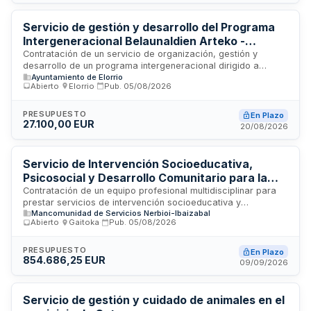
La prestación se desarrollará bajo la supervisión de
profesionales sanitarios cualificados que garanticen el
cumplimiento de las obligaciones legales en materia de salud
Servicio de gestión y desarrollo del Programa
laboral.
Intergeneracional Belaunaldien Arteko -
Ayuntamiento de Elorrio
Contratación de un servicio de organización, gestión y
desarrollo de un programa intergeneracional dirigido a
Ayuntamiento de Elorrio
personas jóvenes y mayores del municipio de Elorrio. El
Abierto
·
Elorrio
·
Pub.
05/08/2026
programa busca promover relaciones intergeneracionales,
facilitar intercambio de experiencias y fomentar la
participación activa mediante actividades en diversos
PRESUPUESTO
En Plazo
27.100,00 EUR
espacios municipales. El adjudicatario deberá contar con
20/08/2026
equipo humano cualificado y recursos materiales necesarios
para la ejecución integral del programa bajo supervisión
municipal.
Servicio de Intervención Socioeducativa,
Psicosocial y Desarrollo Comunitario para la
Mancomunidad de Servicios Nerbioi-Ibaizabal
Contratación de un equipo profesional multidisciplinar para
prestar servicios de intervención socioeducativa y
Mancomunidad de Servicios Nerbioi-Ibaizabal
psicosocial en los municipios de Arakaldo, Arrankudiaga-
Abierto
·
Gaitoka
·
Pub.
05/08/2026
Zollo, Ugao-Miraballes y Zeberio. El servicio incluye
asesoramiento socio-jurídico, intervención socioeducativa,
atención psicosocial, apoyo a personas cuidadoras,
PRESUPUESTO
En Plazo
854.686,25 EUR
prevención de adicciones y promoción de la salud. Se dirige
09/09/2026
a personas empadronadas en estos municipios, orientado a
la prevención de desigualdades e intervención en
situaciones de riesgo de desprotección, exclusión social y
Servicio de gestión y cuidado de animales en el
dependencia, bajo la supervisión del Área de Servicios