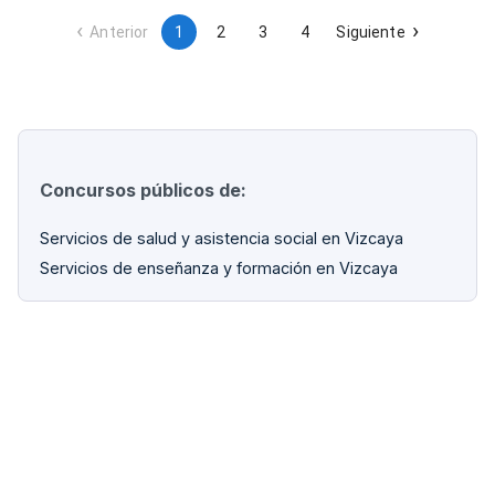
seguimiento y ejecución ordinaria será designada conforme
a lo indicado en el pliego.
Anterior
1
2
3
4
Siguiente
Concursos públicos de:
Servicios de salud y asistencia social en Vizcaya
Servicios de enseñanza y formación en Vizcaya