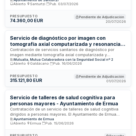
género en el municipio de Santurtzi. El Ayuntamiento de
Abierto
·
Santurtzi
·
Pub.
03/07/2026
Santurtzi licita la prestación de asistencia psicológica
integral para atender a las necesidades emocionales y de
salud mental de las mujeres que han sufrido violencia
PRESUPUESTO
Pendiente de Adjudicación
74.360,00 EUR
machista. El contrato se regula por la Ley 9/2017 de
20/07/2026
Contratos del Sector Público y normativa complementaria
aplicable a las administraciones locales, incluyendo
protección de datos conforme a la legislación europea y
Servicio de diagnóstico por imagen con
española.
tomografía axial computarizada y resonancia
magnética en Bilbao
Contratación de servicios sanitarios de diagnóstico por
imagen mediante tomografía axial computarizada y
Mutualia, Mutua Colaboradora con la Seguridad Social nº 2
resonancia magnética en Bilbao. Mutualia licita la prestación
Abierto
·
Galdácano
·
Pub.
16/06/2026
de estas pruebas diagnósticas para atender las
necesidades de asistencia sanitaria de sus usuarios. El
contrato se basa en el volumen de asistencias realizadas en
PRESUPUESTO
Pendiente de Adjudicación
315.121,80 EUR
años anteriores y nuevas necesidades técnicas
01/07/2026
identificadas, con un porcentaje máximo de modificación del
veinte por ciento del importe de licitación.
Servicio de talleres de salud cognitiva para
personas mayores - Ayuntamiento de Ermua
Contratación de un servicio de talleres de salud cognitiva
dirigidos a personas mayores. El Ayuntamiento de Ermua
Ayuntamiento de Ermua
licita este servicio para satisfacer necesidades
Abierto
·
Ermua
·
Pub.
15/06/2026
administrativas de promoción de la salud y bienestar en la
población senior. El contrato se adjudica a una única
empresa sin fraccionamiento en lotes, garantizando la
PRESUPUESTO