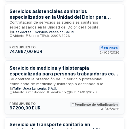
La prestación se desarrollará bajo la supervisión de
profesionales sanitarios cualificados que garanticen el
cumplimiento de las obligaciones legales en materia de salud
Servicios asistenciales sanitarios
laboral.
especializados en la Unidad del Dolor para
Hospital Intermutual de Euskadi
Contratación de servicios asistenciales sanitarios
especializados en la Unidad del Dolor del Hospital
Osakidetza - Servicio Vasco de Salud
Intermutual de Euskadi. El contrato comprende la prestación
Abierto
·
Bilbao
·
Pub.
22/07/2026
integral de consultas médicas, actos terapéuticos en sala de
bloqueos y procedimientos quirúrgicos de diferentes grados
de complejidad. La prestación requiere organización unitaria
PRESUPUESTO
En Plazo
747.667,00 EUR
y coordinación permanente entre profesionales para
24/08/2026
garantizar protocolos clínicos homogéneos y continuidad
asistencial. El procedimiento es abierto, con adjudicación por
mejor relación calidad-precio sin división en lotes.
Servicio de medicina y fisioterapia
especializada para personas trabajadoras con
discapacidad en USOA
Se contrata la prestación de un servicio profesional
combinado de medicina y fisioterapia destinado a la
Taller Usoa Lantegia, S.A.U.
atención especializada de personas trabajadoras con
Abierto simplificado
·
Barakaldo
·
Pub.
14/07/2026
discapacidad en USOA. El servicio incluye consultas médicas
de medicina general y prestaciones fisioterapéuticas, con
provisión de materiales fungibles, uniformes, tarjetas de
PRESUPUESTO
Pendiente de Adjudicación
97.200,00 EUR
identificación y equipos de protección individual por parte de
31/07/2026
la empresa adjudicataria. La documentación clínica será
gestionada conforme a la normativa sanitaria aplicable,
actuando la empresa como responsable del tratamiento de
Servicio de transporte sanitario en
datos personales en el ejercicio de su actividad asistencial.