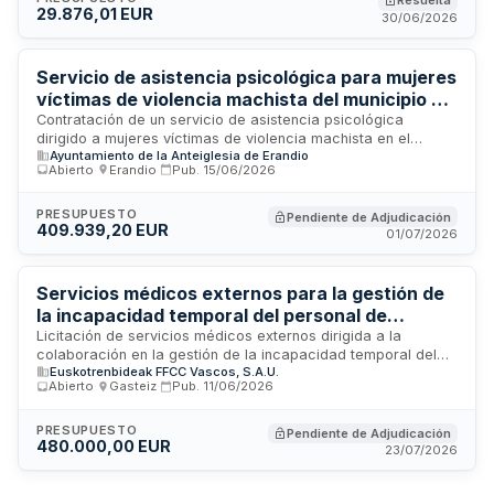
Resuelta
29.876,01 EUR
coordinación integral de las prestaciones y un control
30/06/2026
efectivo de su ejecución.
Servicio de asistencia psicológica para mujeres
víctimas de violencia machista del municipio de
Erandio
Contratación de un servicio de asistencia psicológica
dirigido a mujeres víctimas de violencia machista en el
Ayuntamiento de la Anteiglesia de Erandio
municipio de Erandio. El servicio será prestado por una
Abierto
·
Erandio
·
Pub.
15/06/2026
empresa especializada que proporcionará atención
profesional a las beneficiarias. La duración del contrato es
de 24 meses, con facturación mensual tras la prestación del
PRESUPUESTO
Pendiente de Adjudicación
409.939,20 EUR
servicio. El Ayuntamiento de Erandio, a través del Área de
01/07/2026
Igualdad, es el responsable de la contratación y supervisión
de la calidad de la prestación.
Servicios médicos externos para la gestión de
la incapacidad temporal del personal de
Euskotren
Licitación de servicios médicos externos dirigida a la
colaboración en la gestión de la incapacidad temporal del
Euskotrenbideak FFCC Vascos, S.A.U.
personal de Euskotren. El contrato comprende la prestación
Abierto
·
Gasteiz
·
Pub.
11/06/2026
de servicios de medicina ocupacional y evaluación médica
para empleados en situación de incapacidad, con una
duración de dos años. Se requiere personal médico
PRESUPUESTO
Pendiente de Adjudicación
480.000,00 EUR
especializado en medicina del trabajo y conocimiento del
23/07/2026
marco normativo de incapacidad laboral en el ámbito
ferroviario vasco.