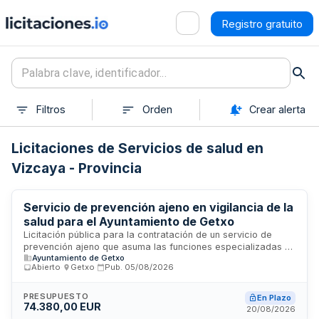
Registro gratuito
Filtros
Orden
Crear alerta
Licitaciones de Servicios de salud en
Vizcaya - Provincia
Servicio de prevención ajeno en vigilancia de la
salud para el Ayuntamiento de Getxo
Licitación pública para la contratación de un servicio de
prevención ajeno que asuma las funciones especializadas en
Ayuntamiento de Getxo
vigilancia de la salud del personal del Ayuntamiento de
Abierto
·
Getxo
·
Pub.
05/08/2026
Getxo. El servicio incluye la realización de reconocimientos
médicos, evaluaciones de salud, vigilancia epidemiológica y
seguimiento sanitario de los trabajadores municipales,
PRESUPUESTO
En Plazo
74.380,00 EUR
conforme a la normativa de prevención de riesgos laborales.
20/08/2026