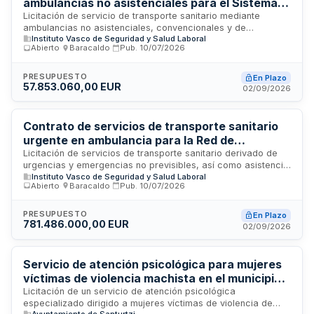
ambulancias no asistenciales para el Sistema
Sanitario de Euskadi
Licitación de servicio de transporte sanitario mediante
ambulancias no asistenciales, convencionales y de
Instituto Vasco de Seguridad y Salud Laboral
transporte colectivo destinado a las personas usuarias del
Abierto
·
Baracaldo
·
Pub.
10/07/2026
Sistema Sanitario de Euskadi. El contrato comprende la
prestación integral de servicios de movilidad sanitaria en
tres lotes diferenciados, con una duración de cuatro años a
PRESUPUESTO
En Plazo
57.853.060,00 EUR
partir de enero de dos mil veintisiete.
02/09/2026
Contrato de servicios de transporte sanitario
urgente en ambulancia para la Red de
Transporte Sanitario Urgente de Euskadi
Licitación de servicios de transporte sanitario derivado de
urgencias y emergencias no previsibles, así como asistencia
Instituto Vasco de Seguridad y Salud Laboral
a emergencias sanitarias mediante ambulancia asistencial
Abierto
·
Baracaldo
·
Pub.
10/07/2026
para la Red de Transporte Sanitario Urgente de la
Comunidad Autónoma de Euskadi. El contrato incluye la
prestación de servicios de transporte de pacientes en
PRESUPUESTO
En Plazo
781.486.000,00 EUR
situaciones de emergencia, dotación de material sanitario y
02/09/2026
cumplimiento de protocolos técnicos específicos
establecidos por la administración sanitaria vasca.
Servicio de atención psicológica para mujeres
víctimas de violencia machista en el municipio
de Santurtzi
Licitación de un servicio de atención psicológica
especializado dirigido a mujeres víctimas de violencia de
Ayuntamiento de Santurtzi