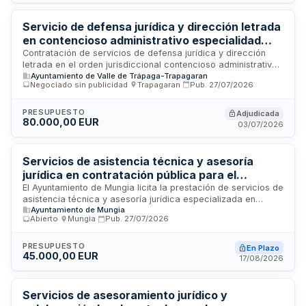
veintiséis mil euros y se desarrollará en Lezama.
Servicio de defensa jurídica y dirección letrada
en contencioso administrativo especialidad
urbanismo del Ayuntamiento de Valle de
Contratación de servicios de defensa jurídica y dirección
letrada en el orden jurisdiccional contencioso administrativo
Trápaga-Trapagaran
Ayuntamiento de Valle de Trápaga-Trapagaran
con especialidad en urbanismo para el Ayuntamiento de Valle
Negociado sin publicidad
·
Trapagaran
·
Pub.
27/07/2026
de Trápaga-Trapagaran. El contratista asumirá la
representación y defensa del municipio en procedimientos
administrativos contenciosos relacionados con materia
PRESUPUESTO
Adjudicada
80.000,00 EUR
urbanística, bajo la dirección y supervisión del responsable
03/07/2026
del contrato municipal, quien ejercerá funciones de control,
dirección y vigilancia sobre la correcta ejecución de los
servicios prestados.
Servicios de asistencia técnica y asesoría
jurídica en contratación pública para el
Ayuntamiento de Mungia
El Ayuntamiento de Mungia licita la prestación de servicios de
asistencia técnica y asesoría jurídica especializada en
Ayuntamiento de Mungia
materia de contratación pública. El contratista prestará
Abierto
·
Mungia
·
Pub.
27/07/2026
apoyo técnico y asesoramiento legal en todos los aspectos
relacionados con la contratación del sector público,
conforme a la normativa vigente en materia de contratos de
PRESUPUESTO
En Plazo
45.000,00 EUR
las administraciones públicas y directivas europeas
17/08/2026
aplicables.
Servicios de asesoramiento jurídico y