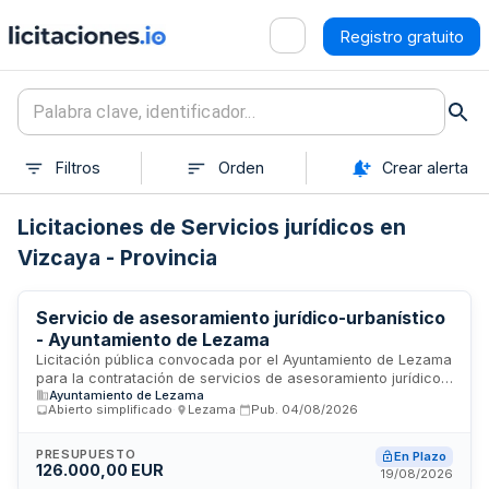
Registro gratuito
Filtros
Orden
Crear alerta
Licitaciones de Servicios jurídicos en
Vizcaya - Provincia
Servicio de asesoramiento jurídico-urbanístico
- Ayuntamiento de Lezama
Licitación pública convocada por el Ayuntamiento de Lezama
para la contratación de servicios de asesoramiento jurídico y
Ayuntamiento de Lezama
urbanístico. El servicio abarca la prestación de consultoría
Abierto simplificado
·
Lezama
·
Pub.
04/08/2026
especializada en materias de derecho urbanístico,
planificación territorial y asesoramiento legal en cuestiones
relacionadas con ordenamiento territorial y gestión
PRESUPUESTO
En Plazo
126.000,00 EUR
urbanística municipal. El contrato tiene un valor de ciento
19/08/2026