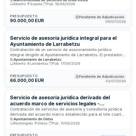
naturaleza administrativa de prestación de servicios
Abierto
·
Sopela
·
Pub.
18/06/2026
regulado por la Ley de Contratos del Sector Público. Se
requiere equipo de profesionales cualificados con
experiencia específica en derecho, encabezado por un
PRESUPUESTO
Pendiente de Adjudicación
90.000,00 EUR
asesor senior con mínimo diez años de experiencia
06/07/2026
acreditada. El adjudicatario debe disponer de infraestructura
tecnológica propia incluyendo software, equipamiento
informático y conectividad.
Servicio de asesoría jurídica integral para el
Ayuntamiento de Larrabetzu
Contratación de un servicio de asesoramiento jurídico
integral dirigido al Ayuntamiento de Larrabetzu. El prestador
Ayuntamiento de Larrabetzu
proporcionará asesoría especializada en derecho
Abierto
·
Larrabetzu
·
Pub.
17/06/2026
administrativo general y local, abarcando materias como
urbanismo, medio ambiente, función pública y
procedimientos administrativos comunes. El servicio se
PRESUPUESTO
Pendiente de Adjudicación
66.000,00 EUR
prestará de forma presencial y no presencial, con acceso a
02/07/2026
la plataforma de gestión de expedientes administrativos del
municipio.
Servicio de asesoría jurídica derivado del
acuerdo marco de servicios legales -
Ayuntamiento de Getxo
Contratación de servicios de asesoría y consultoría jurídica
derivada del acuerdo marco establecido para el lote cuarto
Ayuntamiento de Getxo
de servicios legales del Ayuntamiento de Getxo. El contrato,
Restringido
·
Getxo
·
Pub.
11/06/2026
adjudicado por el alcalde como órgano de contratación,
tiene por objeto la prestación de servicios profesionales de
naturaleza legal para asuntos municipales. Se trata de un
PRESUPUESTO