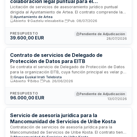
colaboración legal puntual para el
Ayuntamiento de Artea
Licitación de servicios de asesoramiento jurídico puntual
dirigida al Ayuntamiento de Artea. El contrato comprende la
Ayuntamiento de Artea
prestación de servicios de colaboración legal en materias
Abierto
·
Gaztelu-elexabeitia
·
Pub.
08/07/2026
diversas incluyendo contratación pública, responsabilidad
patrimonial, urbanismo y derecho administrativo. Los
servicios incluyen la emisión de informes, asistencia en
PRESUPUESTO
Pendiente de Adjudicación
39.600,00 EUR
expedientes administrativos, participación en reuniones
28/07/2026
internas y externas, y apoyo al Departamento de Secretaría
municipal. La ejecución se realizará de forma presencial en
la Casa Consistorial bajo supervisión de la Alcaldía.
Contrato de servicios de Delegado de
Protección de Datos para EITB
Se contrata el servicio de Delegado de Protección de Datos
para la organización EITB, cuya función principal es velar por
Grupo Euskal Irrati Telebista
el cumplimiento de la normativa de protección de datos
Abierto
·
Bilbo
·
Pub.
26/06/2026
personales. El servicio incluye asesoramiento en materia de
tratamiento de datos, coordinación con autoridades de
supervisión y garantía de conformidad normativa. La
PRESUPUESTO
Pendiente de Adjudicación
96.000,00 EUR
prestación requiere un equipo profesional con experiencia
13/07/2026
acreditada en protección de datos y disciplinas relacionadas
del derecho privado y público, así como conocimientos en
seguridad informática aplicada al tratamiento de información
Servicio de asesoría jurídica para la
personal.
Mancomunidad de Servicios de Uribe Kosta
Contratación de servicios de asesoría jurídica para la
Mancomunidad de Servicios de Uribe Kosta. El contrato tiene
Mancomunidad de Servicios de Uribe Kosta