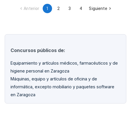
motorizadas y tatami. Todos los equipos deben ser nuevos y
cumplir normativa española y europea de seguridad.
Anterior
1
2
3
4
Siguiente
Concursos públicos de:
Equipamiento y artículos médicos, farmacéuticos y de
higiene personal en Zaragoza
Máquinas, equipo y artículos de oficina y de
informática, excepto mobiliario y paquetes software
en Zaragoza