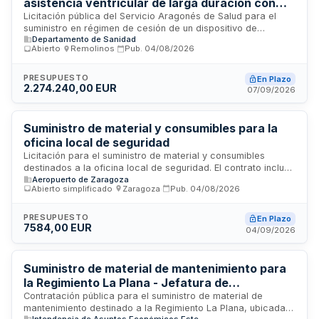
asistencia ventricular de larga duración con
equipamiento para implantación en cirugía
Licitación pública del Servicio Aragonés de Salud para el
suministro en régimen de cesión de un dispositivo de
cardiaca del Servicio Aragonés de Salud
Departamento de Sanidad
asistencia ventricular de larga duración junto con el
Abierto
·
Remolinos
·
Pub.
04/08/2026
equipamiento necesario para su implantación en pacientes
del servicio de cirugía cardiaca. El contrato se tramita
mediante procedimiento abierto con varios criterios de
PRESUPUESTO
En Plazo
2.274.240,00 EUR
adjudicación, utilizando el gestor de licitaciones del Gobierno
07/09/2026
de Aragón. El adjudicatario deberá garantizar la
disponibilidad continua del material, mantener existencias
suficientes para evitar roturas de stock y realizar entregas
Suministro de material y consumibles para la
en el almacén del Sector Sanitario de Zaragoza II conforme
oficina local de seguridad
a los pedidos solicitados.
Licitación para el suministro de material y consumibles
destinados a la oficina local de seguridad. El contrato incluye
Aeropuerto de Zaragoza
la obligación del adjudicatario de realizar recogida selectiva
Abierto simplificado
·
Zaragoza
·
Pub.
04/08/2026
de residuos y gestión adecuada de embalajes durante la
ejecución. Se aplican penalidades por incumplimiento de
condiciones especiales de ejecución, cumplimiento
PRESUPUESTO
En Plazo
7584,00 EUR
defectuoso y demoras en plazos, conforme a la normativa
04/09/2026
vigente.
Suministro de material de mantenimiento para
la Regimiento La Plana - Jefatura de
Intendencia de Asuntos Económicos Este
Contratación pública para el suministro de material de
mantenimiento destinado a la Regimiento La Plana, ubicada
Intendencia de Asuntos Económicos Este