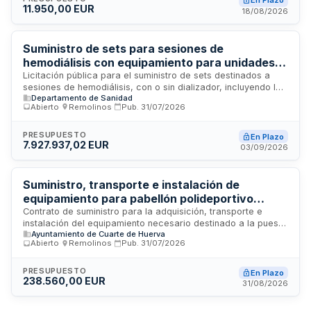
En Plazo
11.950,00 EUR
entrega se realizará en las sedes de Zaragoza, Huesca y
18/08/2026
Teruel según especificaciones técnicas establecidas.
Suministro de sets para sesiones de
hemodiálisis con equipamiento para unidades
de diálisis del Servicio Aragonés de Salud
Licitación pública para el suministro de sets destinados a
sesiones de hemodiálisis, con o sin dializador, incluyendo la
Departamento de Sanidad
dotación completa de equipos necesarios para el
Abierto
·
Remolinos
·
Pub.
31/07/2026
funcionamiento de las unidades de diálisis adscritas a los
sectores Zaragoza III y Calatayud del Servicio Aragonés de
Salud. El procedimiento es abierto con varios criterios de
PRESUPUESTO
En Plazo
7.927.937,02 EUR
adjudicación, permitiendo licitar por lotes y sublotes según lo
03/09/2026
establecido en los anexos del pliego. La administración
contratante es la Comunidad Autónoma de Aragón, a través
del órgano de contratación delegado en el Gerente de
Suministro, transporte e instalación de
Sector, siendo gestor del contrato el Hospital Clínico
equipamiento para pabellón polideportivo
Universitario Lozano Blesa de Zaragoza.
municipal
Contrato de suministro para la adquisición, transporte e
instalación del equipamiento necesario destinado a la puesta
Ayuntamiento de Cuarte de Huerva
en servicio de un nuevo pabellón polideportivo municipal
Abierto
·
Remolinos
·
Pub.
31/07/2026
ubicado en construcción. El contrato se estructura en dos
lotes: el primero comprende mobiliario para vestuarios
incluyendo taquillas y bancos con percha; el segundo abarca
PRESUPUESTO
En Plazo
238.560,00 EUR
equipamiento para terrenos de juego, canchas y salas de
31/08/2026
práctica deportiva con elementos como canastas, porterías
de balonmano, postes de voleibol, gradas, cortinas