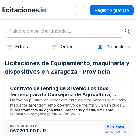
Registro gratuito
Filtros
Orden
Crear alerta
Licitaciones de Equipamiento, maquinaria y
dispositivos en Zaragoza - Provincia
Contrato de renting de 31 vehículos todo
terreno para la Consejería de Agricultura,
Ganadería y Alimentación de Aragón
Licitación pública en procedimiento abierto para el suministro
mediante arrendamiento operativo de treinta y un vehículos
Departamento de Agricultura, Ganadería y Medio Ambiente
todoterreno destinados a la Consejería de Agricultura,
Abierto
·
Zaragoza
·
Pub.
05/08/2026
Ganadería y Alimentación de la Administración de la
Comunidad Autónoma de Aragón. El contrato incluye la
provisión de vehículos, su mantenimiento integral, seguros y
PRESUPUESTO
En Plazo
967.200,00 EUR
gestión de kilometraje, con liquidación individual por excesos
09/09/2026