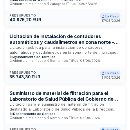
en Castellón. El contrato incluye materiales eléctricos,
Abierto simplificado
·
Zaragoza
·
Pub.
03/08/2026
fontanería, pinturas y ferretería general necesarios para las
tareas de mantenimiento de las instalaciones militares. La
administración contratante es la Jefatura de Intendencia de
PRESUPUESTO
En Plazo
40.975,20 EUR
Asuntos Económicos Este, dependiente de la Administración
17/08/2026
General del Estado. El plazo de ejecución se extiende hasta
noviembre de dos mil veintiséis, con entrega del material en
las instalaciones de la unidad en horario matinal.
Licitación de instalación de contadores
automáticos y caudalímetros en zona norte -
Ayuntamiento de Torrellas
Licitación pública para la instalación de contadores
automáticos y caudalímetros en la zona norte del municipio.
Ayuntamiento de Torrellas
El Ayuntamiento de Torrellas convoca este procedimiento de
Abierto simplificado
·
Remolinos
·
Pub.
03/08/2026
contratación destinado a modernizar la infraestructura de
medición de consumo de agua, mejorando la precisión en la
lectura y facilitando la gestión de los suministros. Los
PRESUPUESTO
En Plazo
55.743,30 EUR
trabajos incluyen el suministro e instalación de equipos de
31/08/2026
medición automática en la zona geográfica norte del término
municipal, optimizando así los sistemas de control y
distribución de agua del ayuntamiento.
Suministro de material de filtración para el
Laboratorio de Salud Pública del Gobierno de
Aragón
Licitación para el suministro de material de filtración
destinado al Laboratorio de Salud Pública de la Dirección
Departamento de Sanidad
General de Salud Pública del Departamento de Sanidad del
Abierto simplificado
·
Remolinos
·
Pub.
03/08/2026
Gobierno de Aragón. El suministro incluye embudos
esterilizados de filtración de diferentes capacidades con
membranas de éster de celulosa y placas petridish. La
PRESUPUESTO