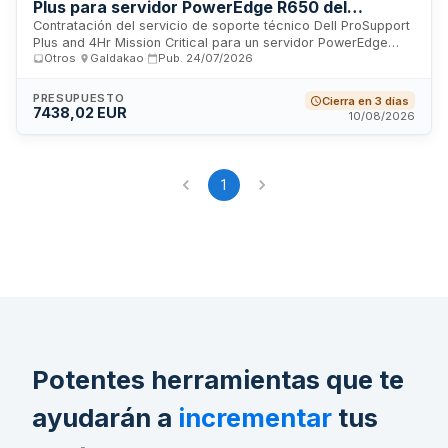
Plus para servidor PowerEdge R650 del
Ayuntamiento de Galdakao
Contratación del servicio de soporte técnico Dell ProSupport
Plus and 4Hr Mission Critical para un servidor PowerEdge
Otros
·
Galdakao
·
Pub.
24/07/2026
R650 del Ayuntamiento de Galdakao. El servicio incluye
asistencia técnica disponible 24 horas al día, 7 días a la
semana durante 365 días del año, con tiempo de respuesta
PRESUPUESTO
Cierra en 3 días
de 4 horas, suministro de piezas de reemplazo cuando sea
7438,02 EUR
10/08/2026
necesario y despacho de personal técnico en el sitio. La
duración del contrato es de 3 años a partir de la fecha de
activación del servicio.
1
Potentes herramientas que te
ayudarán a
incrementar
tus