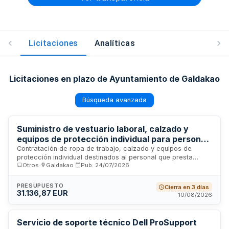
Licitaciones
Analíticas
Licitaciones en plazo de Ayuntamiento de Galdakao
Búsqueda avanzada
Suministro de vestuario laboral, calzado y
equipos de protección individual para personal
de ayuda domiciliaria del Ayuntamiento de
Contratación de ropa de trabajo, calzado y equipos de
protección individual destinados al personal que presta
Galdakao
Otros
·
Galdakao
·
Pub.
24/07/2026
servicios en el programa de ayuda domiciliaria del
Ayuntamiento de Galdakao. El suministro incluye prendas
para hombres y mujeres, complementos necesarios para el
PRESUPUESTO
Cierra en 3 días
desarrollo de tareas diarias y elementos de protección
31.136,87 EUR
10/08/2026
conforme a normativa de prevención de riesgos laborales. El
contrato tiene vigencia de dos años con dotación inicial el
primer año y reposición el segundo.
Servicio de soporte técnico Dell ProSupport