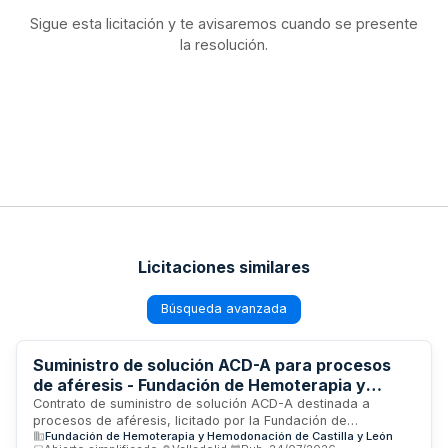
Sigue esta licitación y te avisaremos cuando se presente
la resolución.
Licitaciones similares
Búsqueda avanzada
Suministro de solución ACD-A para procesos
de aféresis - Fundación de Hemoterapia y
Hemodonación de Castilla y León
Contrato de suministro de solución ACD-A destinada a
procesos de aféresis, licitado por la Fundación de
Fundación de Hemoterapia y Hemodonación de Castilla y León
Hemoterapia y Hemodonación de Castilla y León. Se trata de