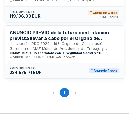
Abierto simplificado
·
Valladolid
·
Pub.
24/07/2026
un contrato de naturaleza privada no sujeto a regulación
armonizada, cuya ejecución será supervisada por el
responsable designado en el Anexo I del pliego. El contratista
PRESUPUESTO
Cierra en 3 días
119.136,00 EUR
deberá cumplir con los requisitos de solvencia económica,
10/08/2026
financiera y técnica establecidos, así como con las
obligaciones en materia medioambiental, social y laboral
según la LCSP.
ANUNCIO PREVIO de la futura contratación
prevista llevar a cabo por el Órgano de
Contratación de MAZ a lo largo del ejercicio
Id licitación: PDC 2026 - 198; Órgano de Contratación:
Gerencia de MAZ Mútua de Accidentes de Trabajo y
2026 del Suministro de soluciones
Maz, Mutua Colaboradora con la Seguridad Social nº 11
Enfermedades Profesionales de la Seguridad Social nº 11;
intravenosas e irrigación con destino al
Abierto
·
Zaragoza
·
Pub.
03/03/2026
Importe: 0 EUR; Estado: PRE
servicio de farmacia del Hospital de MAZ en
Zaragoza.
PRESUPUESTO
Anuncio Previo
234.575,71 EUR
1