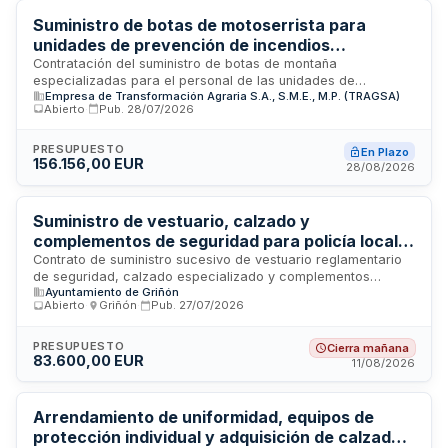
Suministro de botas de motoserrista para
unidades de prevención de incendios
forestales de la Comunidad Valenciana
Contratación del suministro de botas de montaña
especializadas para el personal de las unidades de
Empresa de Transformación Agraria S.A., S.M.E., M.P. (TRAGSA)
prevención de incendios forestales de la Comunidad
Abierto
·
Pub.
28/07/2026
Valenciana durante los años 2026 y 2027. Las botas deben
cumplir con estándares de seguridad específicos,
incluyendo puntera no metálica, suela antideslizante
PRESUPUESTO
En Plazo
156.156,00 EUR
reforzada, resistencia al agua con membrana Gore-Tex y
28/08/2026
plantilla resistente a perforaciones. El contrato abarca el
suministro de aproximadamente 3.600 pares en diferentes
tallas, desde la 35 hasta la 48.
Suministro de vestuario, calzado y
complementos de seguridad para policía local y
protección civil de Griñón
Contrato de suministro sucesivo de vestuario reglamentario
de seguridad, calzado especializado y complementos
Ayuntamiento de Griñón
técnicos destinados a la uniformidad y equipamiento de la
Abierto
·
Griñón
·
Pub.
27/07/2026
plantilla de la Policía Local y la Agrupación de Voluntarios de
Protección Civil del Ayuntamiento de Griñón en Madrid. El
suministro incluye la gestión integral de prestaciones
PRESUPUESTO
Cierra mañana
83.600,00 EUR
accesorias y se estructura en dos lotes independientes
11/08/2026
según especialización técnica, con duración inicial de un año
prorrogable por una anualidad adicional, mediante precios
unitarios y suministro sucesivo según necesidades
Arrendamiento de uniformidad, equipos de
operativas reales.
protección individual y adquisición de calzado