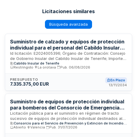
Licitaciones similares
Búsqueda avanzada
Suministro de calzado y equipos de protección
individual para el personal del Cabildo Insular
de Tenerife.
Id licitación: E2024005396; Órgano de Contratación: Consejo
de Gobierno Insular del Cabildo Insular de Tenerife; Importe:
Cabildo Insular de Tenerife
7335375 EUR; Estado: PUB
Restringido
·
La orotava
·
Pub.
06/08/2026
PRESUPUESTO
En Plazo
7.335.375,00 EUR
13/11/2034
Suministro de equipos de protección individual
para bomberos del Consorcio de Emergencias
de Valencia
Licitación pública para el suministro en régimen de tracto
sucesivo de equipos de protección individual destinados al
Consorcio para el Servicio de Prevención y Extinción de Incendios y de Salvamento de la Provincia de Valencia
personal de bomberos del Consorcio para el Servicio de
Abierto
·
Valencia
·
Pub.
31/07/2026
Prevención y Extinción de Incendios y de Salvamento de la
Provincia de Valencia. El contrato, dotado con un