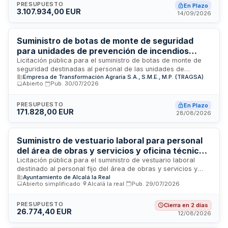
presupuesto de 1.641.488 euros, incluye la adquisición de
PRESUPUESTO
En Plazo
3.107.934,00 EUR
diversos elementos de protección personal conforme a las
14/09/2026
necesidades operativas del servicio de emergencias, con
precios unitarios establecidos según demanda. Los
suministros se realizarán de forma sucesiva durante el
Suministro de botas de monte de seguridad
período de vigencia del contrato para garantizar la dotación
para unidades de prevención de incendios
continua del material de seguridad requerido por los
forestales de la Comunidad Valenciana
Licitación pública para el suministro de botas de monte de
profesionales del cuerpo de bomberos.
seguridad destinadas al personal de las unidades de
Empresa de Transformación Agraria S.A., S.M.E., M.P. (TRAGSA)
prevención de incendios forestales de la Comunidad
Abierto
·
Pub.
30/07/2026
Valenciana durante 2026 y 2027. El contrato es gestionado
por la Empresa de Transformación Agraria, S.A. (Tragsa) y
comprende la adquisición de calzado especializado de
PRESUPUESTO
En Plazo
171.828,00 EUR
categoría S3 con características específicas de seguridad,
28/08/2026
protección contra el agua y ergonomía, distribuido entre las
provincias de Valencia, Castellón y Alicante.
Suministro de vestuario laboral para personal
del área de obras y servicios y oficina técnica
del Ayuntamiento de Alcalá la Real
Licitación pública para el suministro de vestuario laboral
destinado al personal fijo del área de obras y servicios y
Ayuntamiento de Alcalá la Real
oficina técnica del Ayuntamiento de Alcalá la Real. El
Abierto simplificado
·
Alcalá la real
·
Pub.
29/07/2026
contrato incluye ropa de trabajo especializada con
características de protección, calzado de seguridad y
accesorios personalizados. Se tramita mediante
PRESUPUESTO
Cierra en 2 días
26.774,40 EUR
procedimiento abierto simplificado sumario conforme a la
12/08/2026
normativa de contratación del sector público.