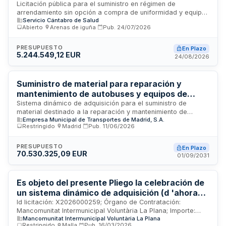
laboral para profesionales sanitarios del
Licitación pública para el suministro en régimen de
arrendamiento sin opción a compra de uniformidad y equipos
Servicio Cántabro de Salud
Servicio Cántabro de Salud
de protección individual, así como la adquisición de calzado
Abierto
·
Arenas de iguña
·
Pub.
24/07/2026
laboral destinado a los profesionales que trabajan en el
Servicio de Urgencias, Atención Primaria (SUAP), centro de
coordinación de emergencias (061) y demás centros
PRESUPUESTO
En Plazo
5.244.549,12 EUR
adscritos a la Gerencia de Atención Primaria del Servicio
24/08/2026
Cántabro de Salud. El contrato incluye el suministro,
mantenimiento y reposición periódica del equipamiento
necesario para garantizar las condiciones de seguridad e
Suministro de material para reparación y
higiene laboral de los trabajadores sanitarios. Presupuesto
mantenimiento de autobuses y equipos de
estimado de más de dos millones de euros.
taller - Empresa Municipal de Transportes de
Sistema dinámico de adquisición para el suministro de
material destinado a la reparación y mantenimiento de
Madrid
Empresa Municipal de Transportes de Madrid, S.A.
autobuses, vehículos auxiliares y equipos de taller de la
Restringido
·
Madrid
·
Pub.
11/06/2026
Empresa Municipal de Transportes de Madrid. La licitación
abarca cuatro categorías de productos: piezas y
componentes de automoción, hierros y artículos de
PRESUPUESTO
En Plazo
70.530.325,09 EUR
ferretería, productos químicos, y vestuario con equipos de
01/09/2031
protección individual. Se establece mediante procedimiento
restringido con tramitación ordinaria y presentación
electrónica, regido por el Real Decreto-ley 3/2020 y
Es objeto del presente Pliego la celebración de
normativa de contratos del sector público.
un sistema dinámico de adquisición (d 'ahora
en adelante SDA) con el fin de seleccionar
Id licitación: X2026000259; Órgano de Contratación:
Mancomunitat Intermunicipal Voluntària La Plana; Importe:
empresas capacitadas para participar en la
Mancomunitat Intermunicipal Voluntària La Plana
0.00 EUR; Estado: EN PLAZO
licitación de suministro de ropa de trabajo y
Restringido
·
Malla
·
Pub.
16/03/2026