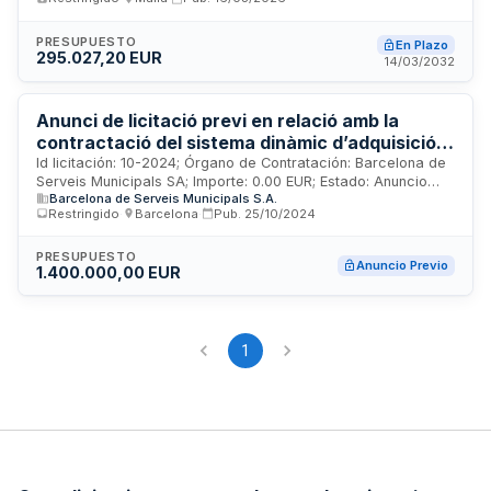
equipos de protección individual para los
servicios de medio ambiente de la
PRESUPUESTO
En Plazo
Mancomunidad la Plana.
295.027,20 EUR
14/03/2032
Anunci de licitació previ en relació amb la
contractació del sistema dinàmic d’adquisició
per al subministrament i consultoria d’equips de
Id licitación: 10-2024; Órgano de Contratación: Barcelona de
Serveis Municipals SA; Importe: 0.00 EUR; Estado: Anuncio
protecció individual (EPIs), per a BSM I CBSA.
Barcelona de Serveis Municipals S.A.
Previo
Restringido
·
Barcelona
·
Pub.
25/10/2024
PRESUPUESTO
Anuncio Previo
1.400.000,00 EUR
1