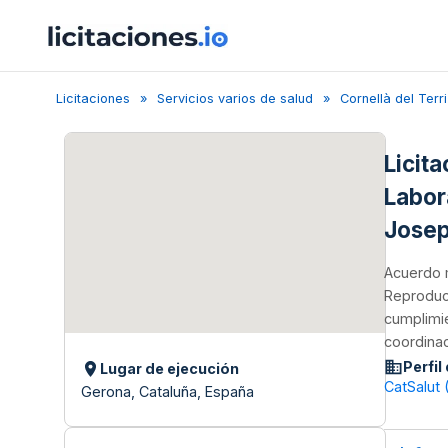
Licitaciones
Servicios varios de salud
Cornellà del Terri
Licit
Labor
Josep
Acuerdo 
Reproducc
cumplimie
coordinac
Perfil
Lugar de ejecución
CatSalut (
Gerona, Cataluña, España