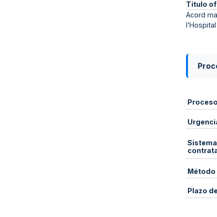
Título of
Acord mar
l’Hospita
Proce
Proces
Urgenci
Sistema
contrat
Método 
Plazo d