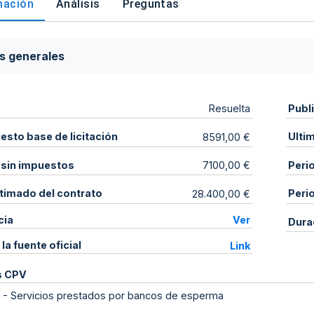
mación
Análisis
Preguntas
s generales
Publ
Resuelta
sto base de licitación
Ulti
8591,00 €
 sin impuestos
Peri
7100,00 €
stimado del contrato
Peri
28.400,00 €
cia
Ver
Dura
 la fuente oficial
Link
s CPV
-
Servicios prestados por bancos de esperma