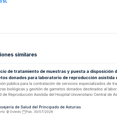
d SL
ciones similares
icio de tratamiento de muestras y puesta a disposición 
tos donados para laboratorio de reproducción asistida 
tal Universitario Central de Asturias
ción pública para la contratación de servicios especializados de t
ras biológicas y gestión de gametos donados destinados al labora
 de Reproducción Asistida del Hospital Universitario Central de Ast
cio incluye el procesamiento, preservación y puesta a disposición 
ductivo bajo estrictos protocolos de calidad y seguridad biológica
sejería de Salud del Principado de Asturias
tación corre a cargo de la Gerencia del Área Sanitaria IV del Servi
erto
·
Oviedo
·
Pub.
30/07/2026
incipado de Asturias y se desarrollará en las instalaciones hospital