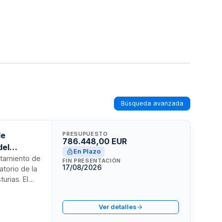
Búsqueda avanzada
de
PRESUPUESTO
786.448,00 EUR
del
En Plazo
ratamiento de
FIN PRESENTACIÓN
17/08/2026
torio de la
urias. El
de material
. La
Ver detalles
cio de Salud
arias de