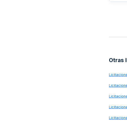
Oviedo
tratam
Otras 
Licitacio
Licitacio
Licitacio
Licitacio
Licitacio