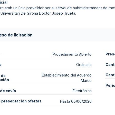
icial
c amb un únic proveïdor per al servei de subministrament de mos
l Universitari De Girona Doctor Josep Trueta.
so de licitación
o
Pres
Procedimiento Abierto
a
Cant
Ordinaria
Cant
Establecimiento del Acuerdo
 de
ación
Marco
Perí
de envío
Electrónica
e presentación ofertas
Hasta 05/06/2026