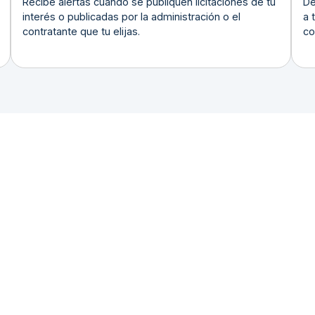
Recibe alertas cuando se publiquen licitaciones de tu
De
interés o publicadas por la administración o el
a 
contratante que tu elijas.
co