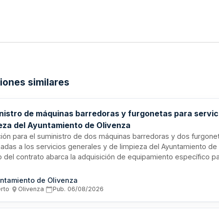
ciones similares
nistro de máquinas barredoras y furgonetas para servic
ieza del Ayuntamiento de Olivenza
ación para el suministro de dos máquinas barredoras y dos furgone
nadas a los servicios generales y de limpieza del Ayuntamiento de 
o del contrato abarca la adquisición de equipamiento específico pa
ciones de limpieza y servicios generales municipales. Esta licitac
edores capaces de suministrar vehículos y maquinaria especializ
ntamiento de Olivenza
an con los requisitos técnicos y de calidad establecidos por la ad
erto
·
Olivenza
·
Pub.
06/08/2026
para optimizar los servicios de mantenimiento e higiene del munici