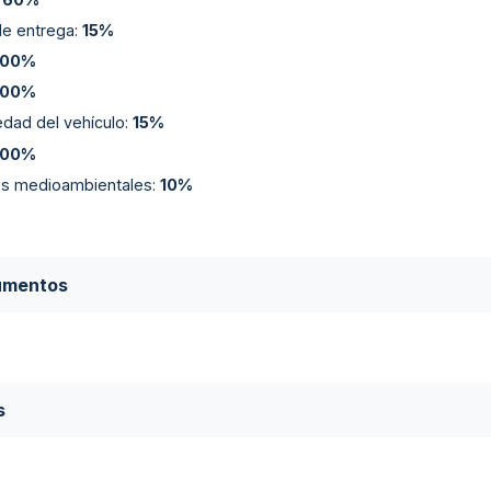
de entrega
:
15%
100%
100%
edad del vehículo
:
15%
100%
ios medioambientales
:
10%
umentos
s