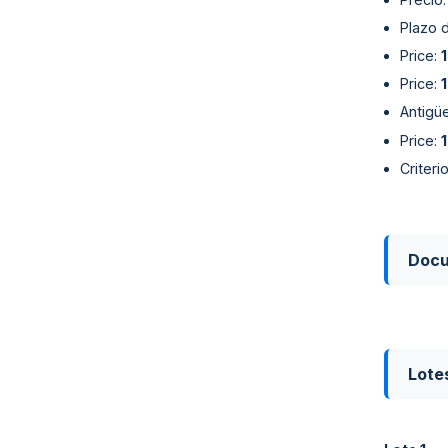
Plazo 
Price
:
Price
:
Antigü
Price
:
Criter
Doc
Lote