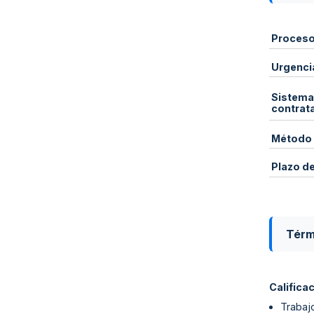
Proces
Urgenci
Sistema
contrat
Método 
Plazo d
Térm
Califica
Trabaj