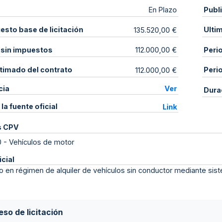
Publ
En Plazo
sto base de licitación
Ulti
135.520,00 €
 sin impuestos
Peri
112.000,00 €
stimado del contrato
Peri
112.000,00 €
cia
Ver
Dura
 la fuente oficial
Link
s CPV
0
-
Vehículos de motor
icial
o en régimen de alquiler de vehículos sin conductor mediante sis
so de licitación