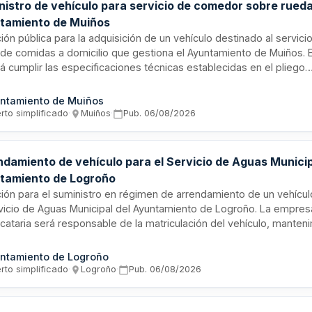
nistro de vehículo para servicio de comedor sobre rueda
tamiento de Muiños
ción pública para la adquisición de un vehículo destinado al servici
o de comidas a domicilio que gestiona el Ayuntamiento de Muiños. E
á cumplir las especificaciones técnicas establecidas en el pliego
spondiente y se entregará antes del 20 de octubre de 2026. La co
nanciará mediante subvención de la Dirección Xeral de Administrac
ntamiento de Muiños
ta de Galicia y aportación municipal.
rto simplificado
·
Muiños
·
Pub.
06/08/2026
ndamiento de vehículo para el Servicio de Aguas Municip
tamiento de Logroño
ación para el suministro en régimen de arrendamiento de un vehícu
rvicio de Aguas Municipal del Ayuntamiento de Logroño. La empres
icataria será responsable de la matriculación del vehículo, manten
al, seguro a todo riesgo sin franquicia y cambio de aceite según
ificaciones técnicas. El vehículo deberá ser de color blanco y goz
ntamiento de Logroño
ones fiscales aplicables a su destino municipal.
rto simplificado
·
Logroño
·
Pub.
06/08/2026