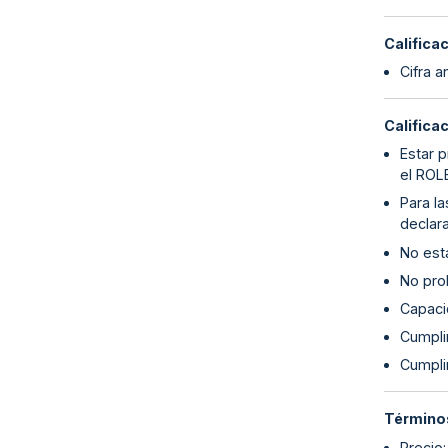
Califica
Cifra a
Califica
Estar p
el ROL
Para l
declara
No esta
No proh
Capaci
Cumplim
Cumpli
Términos
Precio