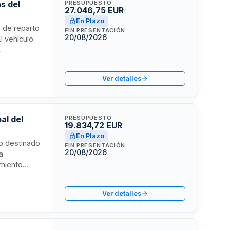
s del
PRESUPUESTO
27.046,75 EUR
En Plazo
o de reparto
FIN PRESENTACIÓN
20/08/2026
l vehículo
ntratación
ión Local de
Ver detalles
al del
PRESUPUESTO
19.834,72 EUR
En Plazo
lo destinado
FIN PRESENTACIÓN
20/08/2026
a
imiento
ará de las
Ver detalles