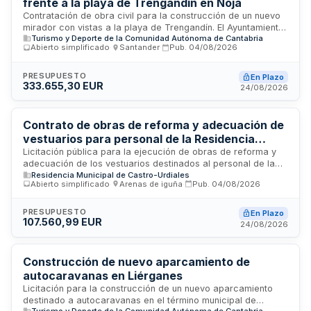
frente a la playa de Trengandín en Noja
Turismo, la Comunidad Autónoma de Cantabria y el
Contratación de obra civil para la construcción de un nuevo
Ayuntamiento de Reocín en el marco del Plan de
mirador con vistas a la playa de Trengandín. El Ayuntamiento
Sostenibilidad Turística.
Turismo y Deporte de la Comunidad Autónoma de Cantabria
de Noja licita esta actuación con duración de ocho meses,
Abierto simplificado
·
Santander
·
Pub.
04/08/2026
financiada mediante presupuesto distribuido en dos
anualidades. Se requiere personal técnico especializado en
obras públicas y disposición de maquinaria específica para
PRESUPUESTO
En Plazo
333.655,30 EUR
la ejecución de los trabajos.
24/08/2026
Contrato de obras de reforma y adecuación de
vestuarios para personal de la Residencia
Municipal de Castro-Urdiales
Licitación pública para la ejecución de obras de reforma y
adecuación de los vestuarios destinados al personal de la
Residencia Municipal de Castro-Urdiales
Residencia Municipal de Castro-Urdiales. El contrato
Abierto simplificado
·
Arenas de iguña
·
Pub.
04/08/2026
comprende los trabajos descritos en el proyecto aprobado
por la Administración, que recoge las necesidades
administrativas a satisfacer. La dirección facultativa de la
PRESUPUESTO
En Plazo
107.560,99 EUR
obra será responsable de supervisar la ejecución, garantizar
24/08/2026
el cumplimiento de especificaciones técnicas y verificar la
calidad de materiales y unidades de obra según lo
establecido en la normativa de contratación del sector
Construcción de nuevo aparcamiento de
público.
autocaravanas en Liérganes
Licitación para la construcción de un nuevo aparcamiento
destinado a autocaravanas en el término municipal de
Turismo y Deporte de la Comunidad Autónoma de Cantabria