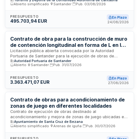
Liérganes. Las obras incluyen la ejecución material del
Abierto simplificado
·
Santander
·
Pub.
03/08/2026
proyecto aprobado por la Administración, con un plazo total
de ejecución de ocho meses contado a partir de la firma del
acta de comprobación de replanteo. El contrato se financia
PRESUPUESTO
En Plazo
495.703,94 EUR
mediante presupuesto distribuido en dos anualidades.
24/08/2026
Contrato de obra para la construcción de muro
de contención longitudinal en forma de L en la
instalación portuaria Raos 2 de Santander
Licitación pública abierta convocada por la Autoridad
Portuaria de Santander para la ejecución de obras de
Autoridad Portuaria de Santander
construcción de un muro longitudinal principal en forma de L
Abierto
·
Santander
·
Pub.
31/07/2026
con longitud total de ciento sesenta y cinco metros, ubicado
paralelamente al muelle y cinta transportadora de Raos 2,
incluyendo tramos perpendiculares y de cierre en sus
PRESUPUESTO
En Plazo
3.363.471,07 EUR
extremos para generar zonas de acopio. El procedimiento se
27/08/2026
rige por la Ley de Contratos del Sector Público y se
adjudicará según criterio único de precio mediante
procedimiento abierto ordinario.
Contrato de obras para acondicionamiento de
zonas de juego en diferentes localidades
Contrato de ejecución de obras destinado al
acondicionamiento y mejora de zonas de juego ubicadas en
Ayuntamiento de Santa Cruz de Bezana
diferentes localidades. El objeto del contrato comprende los
Abierto simplificado
·
Arenas de iguña
·
Pub.
30/07/2026
trabajos descritos en el proyecto aprobado por la
Administración, que recoge las necesidades administrativas
a satisfacer mediante la intervención. Los trabajos se
PRESUPUESTO