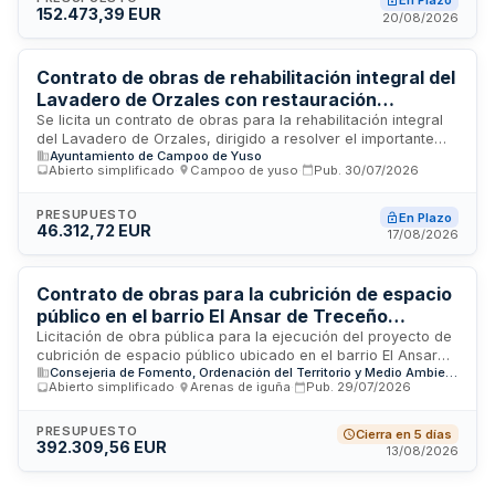
En Plazo
152.473,39 EUR
ejecutarán conforme a las instrucciones de la dirección e
20/08/2026
inspección de obra, con control y vigilancia de materiales
durante toda la ejecución.
Contrato de obras de rehabilitación integral del
Lavadero de Orzales con restauración
estructural y acondicionamiento paisajístico
Se licita un contrato de obras para la rehabilitación integral
del Lavadero de Orzales, dirigido a resolver el importante
Ayuntamiento de Campoo de Yuso
deterioro estructural del edificio derivado de la inestabilidad
Abierto simplificado
·
Campoo de yuso
·
Pub.
30/07/2026
de su cimentación, que ha causado el desplazamiento del
muro oeste y deformación de la cubierta. Las actuaciones
incluyen trabajos de restauración, revisión y
PRESUPUESTO
En Plazo
46.312,72 EUR
reacondicionamiento de la estructura, así como trabajos de
17/08/2026
paisajismo en la zona recreativa, garantizando la estabilidad
y seguridad del inmueble y evitando su mayor degradación.
Contrato de obras para la cubrición de espacio
público en el barrio El Ansar de Treceño
(Valdáliga) - Consejería de Fomento de
Licitación de obra pública para la ejecución del proyecto de
cubrición de espacio público ubicado en el barrio El Ansar
Cantabria
Consejeria de Fomento, Ordenación del Territorio y Medio Ambiente de la Comunidad Autónoma de Cantabria
de la localidad de Treceño, municipio de Valdáliga, en
Abierto simplificado
·
Arenas de iguña
·
Pub.
29/07/2026
Cantabria. El contrato comprende trabajos de estructuras
metálicas y edificación. La administración contratante es la
Consejería de Fomento, Vivienda, Ordenación del Territorio y
PRESUPUESTO
Cierra en 5 días
392.309,56 EUR
Medio Ambiente de Cantabria, a través de su Dirección
13/08/2026
General de Obras Públicas.