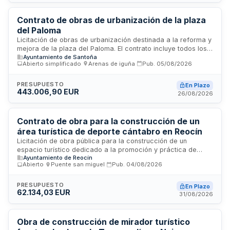
su ocupación por los arrendatarios.
Contrato de obras de urbanización de la plaza
del Paloma
Licitación de obras de urbanización destinada a la reforma y
mejora de la plaza del Paloma. El contrato incluye todos los
Ayuntamiento de Santoña
trabajos de urbanización necesarios para la correcta
Abierto simplificado
·
Arenas de iguña
·
Pub.
05/08/2026
ejecución del proyecto técnico, englobando costes de
ejecución material, gastos generales y beneficio industrial.
Se adjudicará al licitador que presente la oferta económica
PRESUPUESTO
En Plazo
443.006,90 EUR
más ventajosa conforme a los criterios de valoración
26/08/2026
establecidos, considerando principalmente el precio
ofertado.
Contrato de obra para la construcción de un
área turística de deporte cántabro en Reocín
Licitación de obra pública para la construcción de un
espacio turístico dedicado a la promoción y práctica de
Ayuntamiento de Reocín
deportes y juegos tradicionales cántabros. El proyecto,
Abierto
·
Puente san miguel
·
Pub.
04/08/2026
ubicado en el término municipal de Reocín, tiene como
objetivo fomentar el turismo vinculado al deporte autóctono,
permitiendo que turistas y visitantes conozcan la cultura
PRESUPUESTO
En Plazo
62.134,03 EUR
inmaterial y etnográfica de Cantabria. Las prestaciones
31/08/2026
incluyen la creación de un entorno natural para el desarrollo
de actividades deportivas tradicionales y la organización de
eventos que atraigan tanto a residentes como a turistas. La
Obra de construcción de mirador turístico
obra es cofinanciada por la Secretaría de Estado de