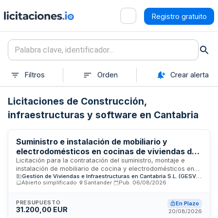
Registro gratuito
Filtros
Orden
Crear alerta
Licitaciones de Construcción,
infraestructuras y software en Cantabria
Suministro e instalación de mobiliario y
electrodomésticos en cocinas de viviendas de
alquiler asequible - Gestión de Viviendas e
Licitación para la contratación del suministro, montaje e
instalación de mobiliario de cocina y electrodomésticos en
Infraestructuras en Cantabria
Gestión de Viviendas e Infraestructuras en Cantabria S.L. (GESVICAN, S.L.)
ocho viviendas destinadas a alquiler asequible ubicadas en
Abierto simplificado
·
Santander
·
Pub.
06/08/2026
Santillana del Mar. El contrato incluye la provisión de muebles
de cocina, encimeras y electrodomésticos, así como su
instalación completa, garantizando que las viviendas
PRESUPUESTO
En Plazo
31.200,00 EUR
cumplan con la normativa de habitabilidad y estén listos para
20/08/2026