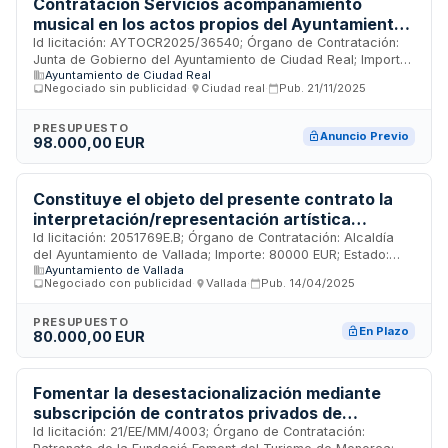
Contratacion Servicios acompañamiento
musical en los actos propios del Ayuntamiento
con Banda de Música
Id licitación: AYTOCR2025/36540; Órgano de Contratación:
Junta de Gobierno del Ayuntamiento de Ciudad Real; Importe:
Ayuntamiento de Ciudad Real
98000 EUR; Estado: PRE
Negociado sin publicidad
·
Ciudad real
·
Pub.
21/11/2025
PRESUPUESTO
Anuncio Previo
98.000,00 EUR
Constituye el objeto del presente contrato la
interpretación/representación artística
musical mediante la realización de actuaciones
Id licitación: 2051769E.B; Órgano de Contratación: Alcaldía
del Ayuntamiento de Vallada; Importe: 80000 EUR; Estado:
para actos culturales y lúdico/festivos que
Ayuntamiento de Vallada
PUB
coadyuven con el Ayuntamiento de Vallada al
Negociado con publicidad
·
Vallada
·
Pub.
14/04/2025
cumplimiento de sus fines, relacionados con el
fomento y la promoción de la música de banda
PRESUPUESTO
En Plazo
80.000,00 EUR
en el municipio de Vallada
Fomentar la desestacionalización mediante
subscripción de contratos privados de
patrocinio que generen un retorno publicitaria
Id licitación: 21/EE/MM/4003; Órgano de Contratación: