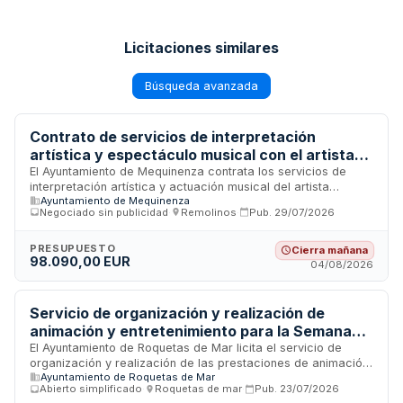
Licitaciones similares
Búsqueda avanzada
Contrato de servicios de interpretación
artística y espectáculo musical con el artista
Fangoria para las fiestas patronales del
El Ayuntamiento de Mequinenza contrata los servicios de
interpretación artística y actuación musical del artista
municipio de Mequinenza
Ayuntamiento de Mequinenza
Fangoria como parte de la programación cultural de las
Negociado sin publicidad
·
Remolinos
·
Pub.
29/07/2026
fiestas patronales municipales. El contrato incluye la
prestación artística, equipos de sonido e iluminación,
servicio de DJ y regiduría de escenario. La adjudicación se
PRESUPUESTO
Cierra mañana
98.090,00 EUR
realiza mediante procedimiento negociado sin publicidad,
04/08/2026
siendo Espectacles La Traca, S.L. la empresa responsable
de la ejecución del evento. La remuneración se compone de
la recaudación neta de entradas y, en su caso, la diferencia
Servicio de organización y realización de
aportada por el municipio.
animación y entretenimiento para la Semana
Europea de la Movilidad de Roquetas de Mar
El Ayuntamiento de Roquetas de Mar licita el servicio de
organización y realización de las prestaciones de animación
Ayuntamiento de Roquetas de Mar
y entretenimiento para la celebración de la Semana Europea
Abierto simplificado
·
Roquetas de mar
·
Pub.
23/07/2026
de la Movilidad correspondiente al año 2026. El contrato se