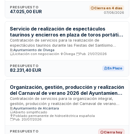
rige mediante procedimiento abierto simplificado sumario y
se ejecutará bajo régimen de precios unitarios por actividad
PRESUPUESTO
Cierra en 4 días
47.025,00 EUR
realizada, incluyendo todos los medios técnicos,
07/08/2026
económicos, materiales y humanos necesarios para la
correcta ejecución de las prestaciones.
Servicio de realización de espectáculos
taurinos y encierros en plaza de toros portátil
para las Fiestas del Santísimo Cristo de la Cruz
Contratación de servicios para la realización de
espectáculos taurinos durante las Fiestas del Santísimo
a Cuestas
Ayuntamiento de Ólvega
Cristo de la Cruz a Cuestas del año dos mil veintiséis. El
Licitación con negociación
·
Ólvega
·
Pub.
21/07/2026
contrato comprende el montaje de una plaza de toros portátil
con capacidad mínima de mil cuatrocientas localidades, la
organización de encierros de calle con vacas en horario de
PRESUPUESTO
En Plazo
82.231,40 EUR
mañana y tarde, y la celebración de una corrida de rejones
con participación de rejoneadores de alto nivel. El
Ayuntamiento licita mediante procedimiento de licitación con
negociación, seleccionando empresarios según su solvencia
Organización, gestión, producción y realización
para presentar proposiciones evaluadas conforme a
del Carnaval de verano 2026 del Ayuntamiento
criterios de mejor relación calidad-precio.
de Alcántara
Contratación de servicios para la organización integral,
gestión, producción y realización del Carnaval de verano
Ayuntamiento de Alcántara
2026 por parte del Ayuntamiento de Alcántara. El contrato
Abierto simplificado
·
incluye la prestación de servicios de artistas del
Poblado permanente de hidroeléctrica española
·
espectáculo, servicios de disc jockey y servicios de
Pub.
20/07/2026
esparcimiento, culturales y deportivos. La entrada al evento
será gratuita hasta completar aforo. El contrato tiene
PRESUPUESTO
Cierra hoy