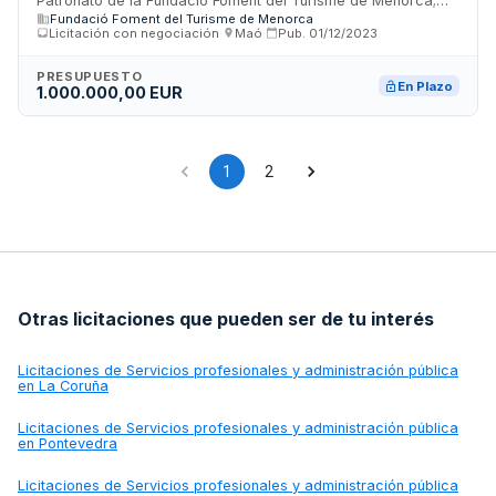
Patronato de la Fundació Foment del Turisme de Menorca;
de la marca menorca
Fundació Foment del Turisme de Menorca
Importe: 1000000 EUR; Estado: PUB
Licitación con negociación
·
Maó
·
Pub.
01/12/2023
PRESUPUESTO
En Plazo
1.000.000,00 EUR
1
2
Otras licitaciones que pueden ser de tu interés
Licitaciones de
Servicios profesionales y administración pública
en La Coruña
Licitaciones de
Servicios profesionales y administración pública
en Pontevedra
Licitaciones de
Servicios profesionales y administración pública