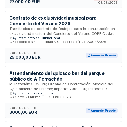
vigencia desde su formalización hasta el dieciséis de agosto
27.000,00 EUR
03/08/2026
de dos mil veintiséis.
Contrato de exclusividad musical para
Concierto del Verano 2026
Tramitación de contrato de festejos para la contratación en
exclusividad musical del Concierto del Verano COPE Ciudad
Ayuntamiento de Ciudad Real
Real, celebrado el 16 de agosto de 2026 dentro de la
Negociado sin publicidad
·
Ciudad real
·
Pub.
23/04/2026
programación de Feria y Fiestas.
PRESUPUESTO
Anuncio Previo
25.000,00 EUR
Arrendamiento del quiosco bar del parque
público de A Terrachán
Id licitación: 50/2026; Órgano de Contratación: Alcaldía del
Ayuntamiento de Entrimo; Importe: 2000 EUR; Estado: PRE
Ayuntamiento de Entrimo
Abierto
·
Entrimo
·
Pub.
13/02/2026
PRESUPUESTO
Anuncio Previo
8000,00 EUR