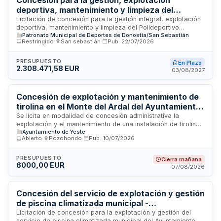
deportiva, mantenimiento y limpieza del
Polideportivo Municipal de Mons - Patronato
Licitación de concesión para la gestión integral, explotación
deportiva, mantenimiento y limpieza del Polideportivo
Municipal de Deportes de Donostia/San
Patronato Municipal de Deportes de Donostia/San Sebastián
Municipal de Mons, ubicado en la calle Julimasene nº1 de
Sebastián
Restringido
·
San sebastián
·
Pub.
22/07/2026
San Sebastián. El Patronato Municipal de Deportes de
Donostia/San Sebastián busca adjudicar el servicio completo
de operación y conservación de las instalaciones
PRESUPUESTO
En Plazo
2.308.471,58 EUR
deportivas, incluyendo tareas de limpieza, mantenimiento
03/08/2027
técnico de equipamientos e infraestructuras, y gestión de la
explotación deportiva del complejo. El contrato de concesión
requiere que el adjudicatario garantice el funcionamiento
Concesión de explotación y mantenimiento de
óptimo, la seguridad y la accesibilidad de todas las áreas
tirolina en el Monte del Ardal del Ayuntamiento
del polideportivo.
de Yeste
Se licita en modalidad de concesión administrativa la
explotación y el mantenimiento de una instalación de tirolina
Ayuntamiento de Yeste
ubicada en el Monte del Ardal. El Ayuntamiento de Yeste
Abierto
·
Pozohondo
·
Pub.
10/07/2026
busca adjudicar a una empresa especializada la gestión
integral del servicio, incluyendo operación diaria, seguridad
de usuarios, mantenimiento preventivo y correctivo de la
PRESUPUESTO
Cierra mañana
6000,00 EUR
infraestructura, así como cumplimiento de obligaciones
07/08/2026
derivadas de financiación NextGenerationEU. El
concesionario debe garantizar continuidad del servicio,
responsabilidad civil, formación del personal y adhesión a
Concesión del servicio de explotación y gestión
normativa de turismo activo.
de piscina climatizada municipal -
Ayuntamiento de Socuéllamos
Licitación de concesión para la explotación y gestión del
servicio de piscina climatizada municipal del Ayuntamiento