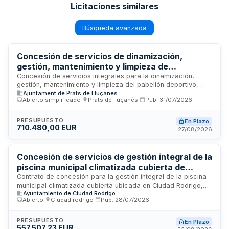
Licitaciones similares
Búsqueda avanzada
Concesión de servicios de dinamización,
gestión, mantenimiento y limpieza de
instalaciones deportivas y servicio de bar -
Concesión de servicios integrales para la dinamización,
gestión, mantenimiento y limpieza del pabellón deportivo,
Ayuntamiento
Ajuntament de Prats de Lluçanès
piscina municipal, campo de fútbol, pistas de tenis y pádel,
Abierto simplificado
·
Prats de lluçanès
·
Pub.
31/07/2026
así como la explotación del servicio de bar asociado a la
piscina y campo de fútbol. La adjudicación se realiza
mediante procedimiento abierto sin división en lotes,
PRESUPUESTO
En Plazo
710.480,00 EUR
requiriendo una actuación unitaria y conjunta sobre un
27/08/2026
proyecto único.
Concesión de servicios de gestión integral de la
piscina municipal climatizada cubierta de
Ciudad Rodrigo
Contrato de concesión para la gestión integral de la piscina
municipal climatizada cubierta ubicada en Ciudad Rodrigo,
Ayuntamiento de Ciudad Rodrigo
Salamanca. Comprende la limpieza, mantenimiento
Abierto
·
Ciudad rodrigo
·
Pub.
28/07/2026
preventivo y correctivo, desinfección, gestión y control de
accesos, así como tareas de preparación de las
instalaciones. El Ayuntamiento de Ciudad Rodrigo licita este
PRESUPUESTO
En Plazo
557.507,23 EUR
servicio público mediante procedimiento abierto con