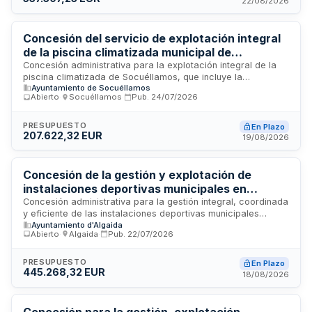
22/08/2026
tramitación ordinaria, estableciendo un presupuesto base de
licitación que podrá ser mejorado a la baja por los
licitadores interesados.
Concesión del servicio de explotación integral
de la piscina climatizada municipal de
Socuéllamos
Concesión administrativa para la explotación integral de la
piscina climatizada de Socuéllamos, que incluye la
Ayuntamiento de Socuéllamos
organización de cursos y actividades deportivas,
Abierto
·
Socuéllamos
·
Pub.
24/07/2026
contratación de monitores y socorristas, así como el
mantenimiento, conservación y limpieza de las instalaciones.
El servicio tiene como objetivo fomentar la práctica
PRESUPUESTO
En Plazo
207.622,32 EUR
deportiva entre los ciudadanos del municipio de Ciudad Real.
19/08/2026
Concesión de la gestión y explotación de
instalaciones deportivas municipales en
Algaida
Concesión administrativa para la gestión integral, coordinada
y eficiente de las instalaciones deportivas municipales
Ayuntamiento d'Algaida
ubicadas en el recinto Es Porrassar y en el pabellón Andreu
Abierto
·
Algaida
·
Pub.
22/07/2026
Trobat del centro escolar Pare Bartomeu Pou. El
adjudicatario asumirá la explotación de los servicios
deportivos con prestación obligatoria de mínimo dieciséis a
PRESUPUESTO
En Plazo
445.268,32 EUR
veintidós horas entre semana y horarios según competición
18/08/2026
los fines de semana, garantizando acceso a cualquier
ciudadano que satisfaga los precios públicos establecidos.
Concesión para la gestión, explotación