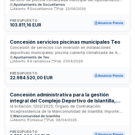
Ayuntamiento de Socuéllamos
de Socuéllamos. El contrato engloba la operación,
Abierto
·
Socuéllamos
·
Pub.
22/06/2026
mantenimiento y administración de las instalaciones
acuáticas con sistema de climatización, incluyendo el
personal necesario, conservación de equipos, servicios
PRESUPUESTO
Anuncio Previo
103.811,16 EUR
complementarios y atención al público. Se trata de un
servicio de equipamiento público dirigido a la comunidad
local, con una duración determinada y una remuneración
basada en el modelo de concesión administrativa.
Concesión servicios piscinas municipales Teo
Concesión de servicios con inversión en instalaciones
deportivas municipales: piscina cubierta climatizada de A
Ayuntamiento de Teo
Ramallosa y piscinas de verano de Insua y Os Tilos en Teo
Abierto
·
A ramallosa
·
Pub.
21/04/2026
(A Coruña).
PRESUPUESTO
Anuncio Previo
22.984.520,00 EUR
Concesión administrativa para la gestión
integral del Complejo Deportivo de Islantilla,
ubicado en la UEE-4 del Plan Parcial nº 2,
Id licitación: 1202/2025; Órgano de Contratación:
Vicepresidencia de la Mancomunidad de Islantilla; Importe:
incluyendo la previa ejecución de las obras de
Mancomunidad de Islantilla
2550000 EUR; Estado: PRE
reforma y adecuación necesarias para su
Abierto
·
Urbasur
·
Pub.
08/04/2026
correcta explotación.
PRESUPUESTO
Anuncio Previo