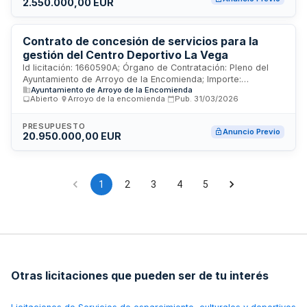
2.550.000,00 EUR
Contrato de concesión de servicios para la
gestión del Centro Deportivo La Vega
Id licitación: 1660590A; Órgano de Contratación: Pleno del
Ayuntamiento de Arroyo de la Encomienda; Importe:
Ayuntamiento de Arroyo de la Encomienda
17530000 EUR; Estado: PRE
Abierto
·
Arroyo de la encomienda
·
Pub.
31/03/2026
PRESUPUESTO
Anuncio Previo
20.950.000,00 EUR
1
2
3
4
5
Otras licitaciones que pueden ser de tu interés