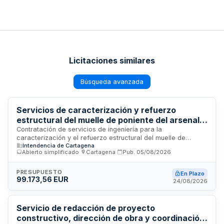
Licitaciones similares
Búsqueda avanzada
Servicios de caracterización y refuerzo
estructural del muelle de poniente del arsenal
de Cartagena
Contratación de servicios de ingeniería para la
caracterización y el refuerzo estructural del muelle de
Intendencia de Cartagena
poniente situado en el arsenal de Cartagena. El Ministerio de
Abierto simplificado
·
Cartagena
·
Pub.
05/08/2026
Defensa, a través del Intendente de Cartagena, licita estos
servicios de consultoría técnica destinados a evaluar las
condiciones estructurales de la infraestructura portuaria y
PRESUPUESTO
En Plazo
99.173,56 EUR
ejecutar las intervenciones necesarias para su mejora y
24/08/2026
consolidación. El contrato se adjudica mediante
procedimiento abierto simplificado con tramitación ordinaria.
Servicio de redacción de proyecto
constructivo, dirección de obra y coordinación