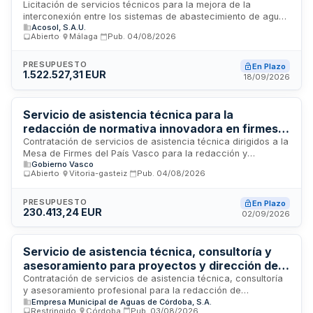
de seguridad y salud para interconexión de
Licitación de servicios técnicos para la mejora de la
interconexión entre los sistemas de abastecimiento de agua
sistemas de agua entre Campo de Gibraltar y
Acosol, S.A.U.
Campo de Gibraltar y Costa del Sol, en el tramo Marbella-
Costa del Sol - ACOSOL
Abierto
·
Málaga
·
Pub.
04/08/2026
Fuengirola de Málaga, Fase 1. El contrato incluye la
redacción del proyecto constructivo, la dirección de obra y
la coordinación de seguridad y salud durante la ejecución. La
PRESUPUESTO
En Plazo
1.522.527,31 EUR
contratación se realiza por lotes independientes, permitiendo
18/09/2026
que diferentes empresas especializadas en ingeniería y
gestión de proyectos presenten ofertas adaptadas a sus
capacidades técnicas particulares.
Servicio de asistencia técnica para la
redacción de normativa innovadora en firmes
de carreteras de la Comunidad Autónoma
Contratación de servicios de asistencia técnica dirigidos a la
Mesa de Firmes del País Vasco para la redacción y
Vasca
Gobierno Vasco
aprobación de nueva documentación técnica relacionada
Abierto
·
Vitoria-gasteiz
·
Pub.
04/08/2026
con materiales y sistemas de firmes de carreteras. El
servicio incluye la coordinación de investigaciones sobre
firmes realizadas por administraciones públicas y
PRESUPUESTO
En Plazo
230.413,24 EUR
organismos privados vascos, mediante análisis de ciclo de
02/09/2026
vida, estudios de costes y gestión técnica de reuniones
periódicas de coordinación.
Servicio de asistencia técnica, consultoría y
asesoramiento para proyectos y dirección de
obras de EMACSA
Contratación de servicios de asistencia técnica, consultoría
y asesoramiento profesional para la redacción de
Empresa Municipal de Aguas de Córdoba, S.A.
proyectos, dirección de obras y seguimiento técnico de
Restringido
·
Córdoba
·
Pub.
03/08/2026