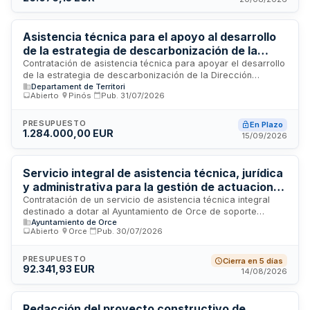
proyecto. Se trata de un contrato complementario vinculado
al contrato principal de obras, cuya duración está
condicionada al plazo de ejecución de las obras más el
Asistencia técnica para el apoyo al desarrollo
período necesario para su liquidación.
de la estrategia de descarbonización de la
Dirección General de Infraestructuras de
Contratación de asistencia técnica para apoyar el desarrollo
de la estrategia de descarbonización de la Dirección
Movilidad
Departament de Territori
General de Infraestructuras de Movilidad del Departamento
Abierto
·
Pinós
·
Pub.
31/07/2026
de Territorio de la Generalitat de Catalunya. El servicio
incluye tareas de asesoramiento técnico general, dirección y
supervisión de estudios, proyectos y obras de
PRESUPUESTO
En Plazo
1.284.000,00 EUR
descarbonización de infraestructuras de movilidad, así como
15/09/2026
coordinación de servicios afectados. La prestación se
realiza mediante un equipo multidisciplinar de especialistas
en energía, instalaciones, medio ambiente y técnicas de
Servicio integral de asistencia técnica, jurídica
descarbonización.
y administrativa para la gestión de actuaciones
financiadas en el Ayuntamiento de Orce
Contratación de un servicio de asistencia técnica integral
destinado a dotar al Ayuntamiento de Orce de soporte
Ayuntamiento de Orce
especializado para la correcta planificación, licitación,
Abierto
·
Orce
·
Pub.
30/07/2026
ejecución, seguimiento, publicidad, justificación y cierre de
actuaciones financiadas mediante ayudas reguladas por el
Real Decreto-ley 5/2026. El servicio comprende asistencia
PRESUPUESTO
Cierra en 5 días
92.341,93 EUR
en planificación, gestión de expedientes de contratación,
14/08/2026
redacción de proyectos y documentos técnicos, dirección
facultativa de obras, coordinación de seguridad y salud, y
seguimiento administrativo y económico de las actuaciones.
Redacción del proyecto constructivo de