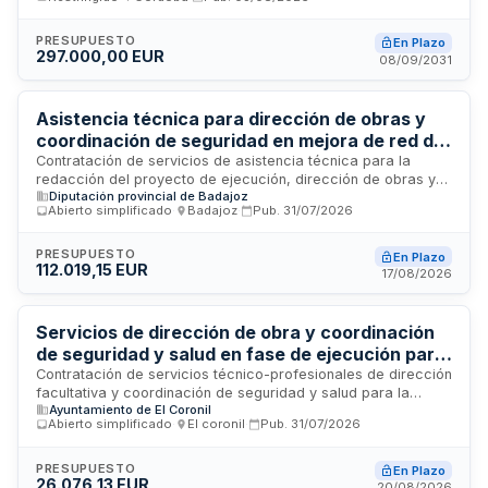
servicios por parte de EMACSA. Se establece un sistema
dinámico de adquisición con duración de cinco años, dirigido
a profesionales y empresas que acrediten solvencia
PRESUPUESTO
En Plazo
297.000,00 EUR
económica, financiera y técnica mediante experiencia
08/09/2031
demostrada en servicios similares. La licitación se tramita
mediante procedimiento restringido ordinario.
Asistencia técnica para dirección de obras y
coordinación de seguridad en mejora de red de
abastecimiento en Badajoz
Contratación de servicios de asistencia técnica para la
redacción del proyecto de ejecución, dirección de obras y
Diputación provincial de Badajoz
coordinación de seguridad y salud en las obras de mejora
Abierto simplificado
·
Badajoz
·
Pub.
31/07/2026
de la red de abastecimiento de agua en varias localidades
de la provincia de Badajoz. El contrato se estructura en lotes
correspondientes a diferentes áreas de abastecimiento y es
PRESUPUESTO
En Plazo
112.019,15 EUR
cofinanciado mayoritariamente por fondos FEDER del
17/08/2026
Programa Plurirregional de España 2021-2027, dentro del
ámbito de recursos hídricos y renovación de infraestructuras
de distribución de agua potable.
Servicios de dirección de obra y coordinación
de seguridad y salud en fase de ejecución para
la construcción de piscina municipal en El
Contratación de servicios técnico-profesionales de dirección
facultativa y coordinación de seguridad y salud para la
Coronil
Ayuntamiento de El Coronil
ejecución de las obras de construcción de una piscina
Abierto simplificado
·
El coronil
·
Pub.
31/07/2026
municipal. Los servicios incluyen la dirección de obra,
dirección de la ejecución de la obra conforme a la Ley de
Ordenación de la Edificación, y la coordinación de medidas
PRESUPUESTO
En Plazo
26.076,13 EUR
de seguridad y salud durante la fase de ejecución del
20/08/2026