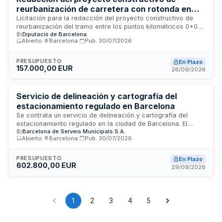
reurbanización de carretera con rotonda en
Vic y Gurb
Licitación para la redacción del proyecto constructivo de
reurbanización del tramo entre los puntos kilométricos 0+080
Diputació de Barcelona
y 0+930 de la carretera BV-4601, incluyendo diseño de
Abierto
·
Barcelona
·
Pub.
30/07/2026
rotonda en la calle Once de Septiembre y conexiones con
vías urbanas en los municipios de Vic y Gurb. El contrato
comprende estudios previos, planta general, maqueta y
PRESUPUESTO
En Plazo
157.000,00 EUR
proyecto final con duración de doce meses.
28/09/2026
Servicio de delineación y cartografía del
estacionamiento regulado en Barcelona
Se contrata un servicio de delineación y cartografía del
estacionamiento regulado en la ciudad de Barcelona. El
Barcelona de Serveis Municipals S.A.
adjudicatario debe aportar infraestructura propia incluyendo
Abierto
·
Barcelona
·
Pub.
30/07/2026
estación de trabajo con software Microstation, capacidad de
impresión en formato DIN A3, conexión VPN con el
Ayuntamiento de Barcelona y acceso al sistema Inca Urbano.
PRESUPUESTO
En Plazo
602.800,00 EUR
El equipo mínimo propuesto debe mantener continuidad en la
29/09/2026
ejecución del contrato, con sustituciones limitadas a casos
justificados en un plazo máximo de treinta días naturales.
1
2
3
4
5