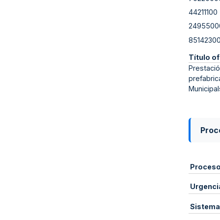
44211100
2495500
8514230
Título of
Prestació
prefabric
Municipal
Proce
Proces
Urgenci
Sistema