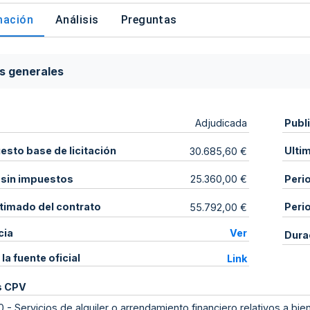
mación
Análisis
Preguntas
s generales
Publ
Adjudicada
sto base de licitación
Ulti
30.685,60 €
 sin impuestos
Peri
25.360,00 €
stimado del contrato
Peri
55.792,00 €
cia
Ver
Dura
 la fuente oficial
Link
s CPV
0
-
Servicios de alquiler o arrendamiento financiero relativos a bi