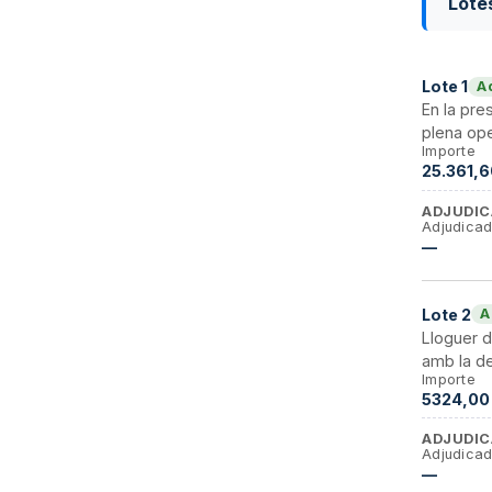
Lote
Lote
1
A
En la pre
plena ope
Importe
25.361,6
ADJUDIC
Adjudicad
—
Lote
2
A
Lloguer d
amb la de
Importe
5324,00
ADJUDIC
Adjudicad
—