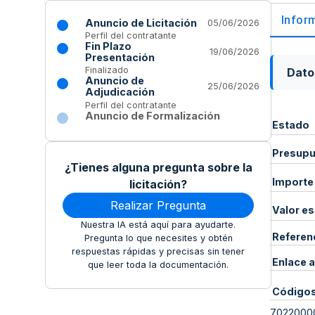
Infor
Anuncio de Licitación
05/06/2026
Perfil del contratante
Fin Plazo
19/06/2026
Presentación
Finalizado
Dato
Anuncio de
25/06/2026
Adjudicación
Perfil del contratante
Anuncio de Formalización
Estado
Presupue
¿Tienes alguna pregunta sobre la
Importe
licitación?
Realizar Pregunta
Valor e
Nuestra IA está aquí para ayudarte.
Referen
Pregunta lo que necesites y obtén
respuestas rápidas y precisas sin tener
Enlace a
que leer toda la documentación.
Código
7022000