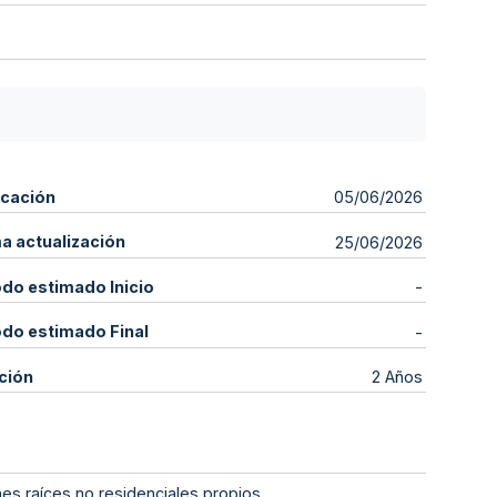
icación
05/06/2026
ma actualización
25/06/2026
odo estimado Inicio
-
odo estimado Final
-
ción
2 Años
enes raíces no residenciales propios