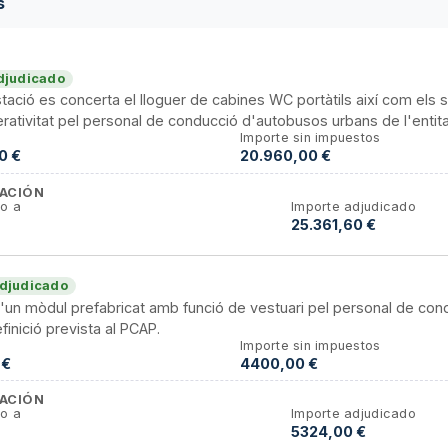
s
djudicado
stació es concerta el lloguer de cabines WC portàtils així com els
rativitat pel personal de conducció d'autobusos urbans de l'entita
Importe sin impuestos
0 €
20.960,00 €
ACIÓN
o a
Importe adjudicado
25.361,60 €
djudicado
'un mòdul prefabricat amb funció de vestuari pel personal de cond
finició prevista al PCAP.
Importe sin impuestos
 €
4400,00 €
ACIÓN
o a
Importe adjudicado
5324,00 €