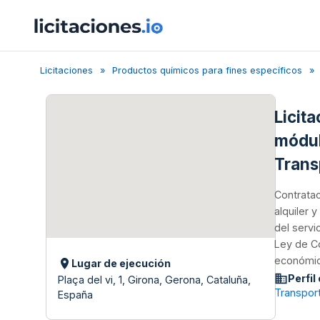
Licitaciones
Productos químicos para fines específicos
Licit
módul
Trans
Contratac
alquiler 
del servi
Ley de Co
económica
Lugar de ejecución
Perfil
Plaça del vi, 1, Girona, Gerona, Cataluña,
Transport
España