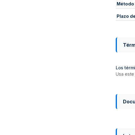
Método 
Plazo d
Térm
Los térmi
Usa este 
Doc