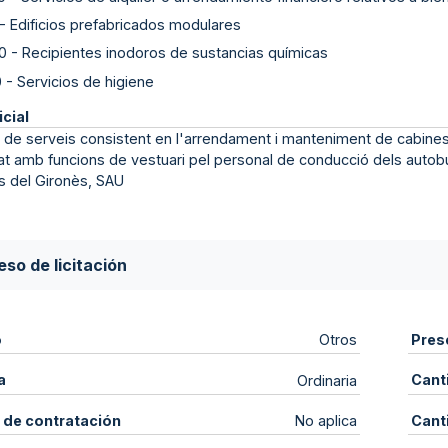
-
Edificios prefabricados modulares
0
-
Recipientes inodoros de sustancias químicas
0
-
Servicios de higiene
icial
 de serveis consistent en l'arrendament i manteniment de cabine
at amb funcions de vestuari pel personal de conducció dels autobu
s del Gironès, SAU
so de licitación
o
Pres
Otros
a
Cant
Ordinaria
 de contratación
Cant
No aplica