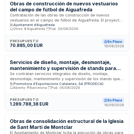
Obras de construcción de nuevos vestuarios
del campo de fútbol de Aiguafreda
Contratación de las obras de construcción de nuevos
vestuarios en el campo de fútbol de Aiguafreda. El proyecto
Ajuntament d'Aiguafreda
incluye demolición de estructuras existentes, excavación de
Otros
·
Aiguafreda
·
Pub.
05/08/2026
cimientos, construcción de losa de hormigón, ejecución de
muros de ladrillo cerámico aligerado, instalaciones y
acabados asociados. La obra es financiada mediante una
PRESUPUESTO
En Plazo
70.885,00 EUR
subvención de la Generalitat de Catalunya para
19/08/2026
modernización de instalaciones deportivas públicas.
Servicios de diseño, montaje, desmontaje,
mantenimiento y supervisión de stands para
Pabellones de Cataluña en ferias
Se contratan servicios integrales de diseño, montaje,
desmontaje, mantenimiento y supervisión de los stands que
internacionales
Promotora d'Exportacions Catalanes, SA (PRODECA)
conforman los Pabellones de Cataluña en siete ferias
Abierto
·
Barcelona
·
Pub.
05/08/2026
internacionales celebradas en Alemania durante 2027. Los
servicios incluyen la provisión de personal especializado,
equipos, materiales y herramientas necesarios, así como el
PRESUPUESTO
En Plazo
1.289.788,38 EUR
suministro de energía eléctrica y agua en los puntos
16/09/2026
habilitados, garantizando la ejecución eficiente y coordinada
con los objetivos de promoción comercial establecidos.
Obras de consolidación estructural de la Iglesia
de Sant Martí de Montclar
El Ayuntamiento de Montclar licita la ejecución de obras para