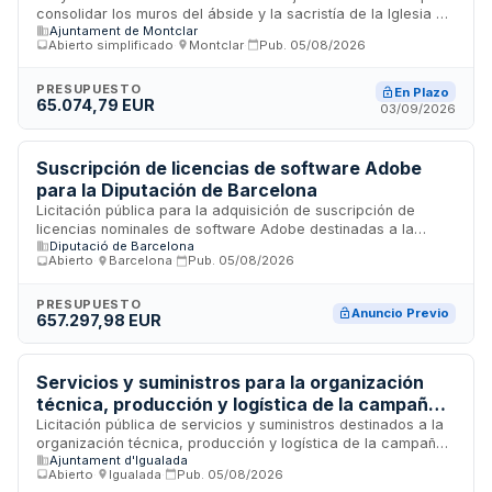
consolidar los muros del ábside y la sacristía de la Iglesia de
Ajuntament de Montclar
Sant Martí. Los trabajos comprenden refuerzos estructurales
Abierto simplificado
·
Montclar
·
Pub.
05/08/2026
mediante micropilones y recalce de cimientos en este
edificio histórico de mampostería de piedra, con
fonamentación profunda y cobertura de voltes del mismo
PRESUPUESTO
En Plazo
65.074,79 EUR
material.
03/09/2026
Suscripción de licencias de software Adobe
para la Diputación de Barcelona
Licitación pública para la adquisición de suscripción de
licencias nominales de software Adobe destinadas a la
Diputació de Barcelona
Diputació de Barcelona. El contrato incluye el acceso a
Abierto
·
Barcelona
·
Pub.
05/08/2026
herramientas de diseño gráfico, edición de imágenes,
tratamiento de vídeo y productividad creativa de la suite
Adobe Creative Cloud. Las licencias serán de uso nominativo
PRESUPUESTO
Anuncio Previo
657.297,98 EUR
para empleados públicos de la administración provincial.
Esta licitación tiene carácter de anuncio previo y se enmarca
en los procesos de modernización digital de la
administración pública catalana.
Servicios y suministros para la organización
técnica, producción y logística de la campaña
navideña 2026-2027 de Igualada
Licitación pública de servicios y suministros destinados a la
organización técnica, producción y logística de la campaña
Ajuntament d'Igualada
navideña 2026-2027 en la ciudad de Igualada. Comprende
Abierto
·
Igualada
·
Pub.
05/08/2026
diez lotes que engloban el suministro, instalación y