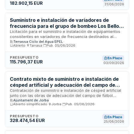
182.902,15 EUR
obras se ejecutarán por la falta de recursos humanos y
31/08/2026
materiales en los servicios municipales correspondientes.
Suministro e instalación de variadores de
frecuencia para el grupo de bombeo Los Bellots
en Terrassa
Licitación para el suministro e instalación de equipamientos
consistentes en variadores de frecuencia destinados al
Terrassa Ciclo del Agua EPEL
grupo de bombeo de Los Bellots ubicado en Can Poal,
Abierto
·
Tarrasa
·
Pub.
05/08/2026
Terrassa. El contrato incluye la provisión de materiales y la
ejecución de trabajos de instalación conforme al proyecto
técnico ejecutivo, aplicando criterios de contratación con
PRESUPUESTO
En Plazo
115.796,37 EUR
valor social y ecológico. El presupuesto base y demás
03/09/2026
condiciones económicas se detallan en el anexo del pliego
de condiciones técnicas.
Contrato mixto de suministro e instalación de
césped artificial y adecuación del campo de
fútbol municipal de Jorba
Contratación de suministro e instalación de césped artificial
junto con las obras de adecuación del campo de fútbol
Ajuntament de Jorba
municipal ubicado en Jorba. El proyecto, redactado por
Abierto simplificado
·
Jorba
·
Pub.
05/08/2026
ingeniero técnico agrícola, incluye la ejecución de
prestaciones mixtas de suministro y obra, siendo la
prestación principal la de obras. La financiación proviene de
PRESUPUESTO
En Plazo
328.474,54 EUR
subvenciones de la Diputación de Barcelona destinadas a
25/08/2026
este proyecto específico de mejora de infraestructura
deportiva municipal.