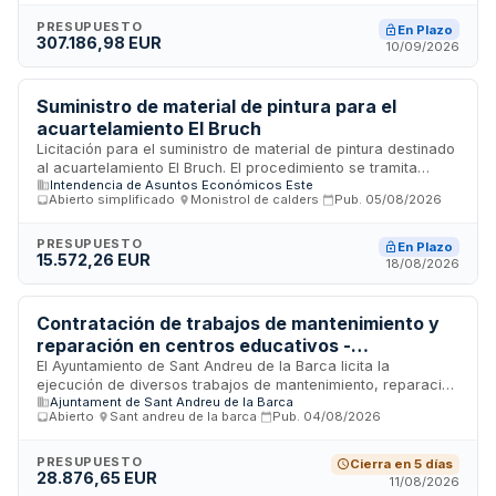
mantenimiento de iluminación navideña, servicio de
sonorización e iluminación de actuaciones, decoraciones de
PRESUPUESTO
En Plazo
307.186,98 EUR
espacios públicos, suministro de árboles navideños,
10/09/2026
producción de material gráfico y otros servicios
relacionados con la festividad. El contrato se ejecuta
mediante procedimiento abierto con un presupuesto máximo
Suministro de material de pintura para el
establecido y duración que abarca desde octubre de 2026
acuartelamiento El Bruch
hasta enero de 2027.
Licitación para el suministro de material de pintura destinado
al acuartelamiento El Bruch. El procedimiento se tramita
Intendencia de Asuntos Económicos Este
mediante un proceso abierto simplificado conforme a la
Abierto simplificado
·
Monistrol de calders
·
Pub.
05/08/2026
normativa de contratación del sector público. Los bienes
objeto del suministro se describen en detalle en el pliego de
prescripciones técnicas particulares. El contrato tiene
PRESUPUESTO
En Plazo
15.572,26 EUR
naturaleza administrativa.
18/08/2026
Contratación de trabajos de mantenimiento y
reparación en centros educativos -
Ayuntamiento de Sant Andreu de la Barca
El Ayuntamiento de Sant Andreu de la Barca licita la
ejecución de diversos trabajos de mantenimiento, reparación
Ajuntament de Sant Andreu de la Barca
e instalación en los centros educativos municipales. Las
Abierto
·
Sant andreu de la barca
·
Pub.
04/08/2026
actuaciones incluyen trabajos correctivos en elementos
constructivos no estructurales e instalaciones de los
colegios, necesarios para garantizar la seguridad y
PRESUPUESTO
Cierra en 5 días
28.876,65 EUR
salubridad antes del inicio del curso escolar 2026-2027. Ante
11/08/2026