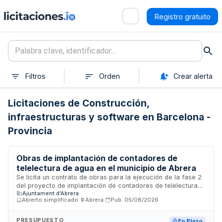
Registro gratuito
Filtros
Orden
Crear alerta
Licitaciones de Construcción,
infraestructuras y software en Barcelona -
Provincia
Obras de implantación de contadores de
telelectura de agua en el municipio de Abrera
Se licita un contrato de obras para la ejecución de la fase 2
del proyecto de implantación de contadores de telelectura
Ajuntament d'Abrera
de abonado en el municipio de Abrera. El Ayuntamiento de
Abierto simplificado
·
Abrera
·
Pub.
05/08/2026
Abrera requiere la renovación de una parte significativa de
su parque de contadores de agua para mejorar la gestión
del suministro, detectar fugas, incidencias y fraudes. Las
PRESUPUESTO
En Plazo