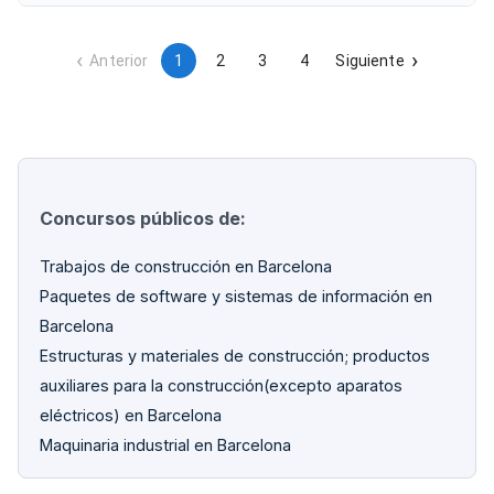
la carencia de personal propio y contratos de mantenimiento
vigentes, el municipio requiere la contratación de una
empresa especializada para ejecutar estas intervenciones
de diferentes ramas de oficios durante el período estival.
Anterior
1
2
3
4
Siguiente
Concursos públicos de:
Trabajos de construcción en Barcelona
Paquetes de software y sistemas de información en
Barcelona
Estructuras y materiales de construcción; productos
auxiliares para la construcción(excepto aparatos
eléctricos) en Barcelona
Maquinaria industrial en Barcelona