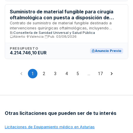
etiquetaje, contar con marcado de conformidad CE y
acreditación de normas UNE-EN ISO 14001-2015 y UNE-EN
ISO 10993-1-2021. Se establece como suministro de tracte
Suministro de material fungible para cirugía
successivo con entregas según necesidades de los centros.
oftalmológica con puesta a disposición de
equipos - Servicio de Oftalmología del
Contrato de suministro de material fungible destinado a
intervenciones quirúrgicas oftalmológicas, incluyendo
Consorcio Hospital General Universitario de
Consellería de Sanidad Universal y Salud Pública
procedimientos de cirugía de catarata, vitrectomía y otras
Valencia
Abierto
·
Valencia
·
Pub.
03/08/2026
técnicas especializadas. El Consorcio Hospital General
Universitario de Valencia licita este suministro que incluye la
puesta a disposición de equipos necesarios para el correcto
PRESUPUESTO
Anuncio Previo
4.214.746,10 EUR
funcionamiento del Servicio de Oftalmología. Se trata de un
contrato de naturaleza mixta que combina el suministro
periódico de material consumible con la provisión de
equipamiento médico especializado destinado a garantizar
la continuidad asistencial en oftalmología.
1
2
3
4
5
…
17
Otras licitaciones que pueden ser de tu interés
Licitaciones de
Equipamiento médico en Asturias