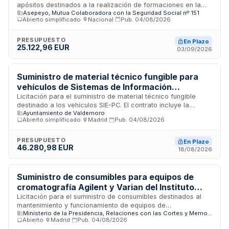
apósitos destinados a la realización de formaciones en la
Asepeyo, Mutua Colaboradora con la Seguridad Social nº 151
Universidad Corporativa de ASEPEYO, Mutua Colaboradora
Abierto simplificado
·
Nacional
·
Pub.
04/08/2026
con la Seguridad Social. El contrato comprende la provisión
de material didáctico especializado en simulación de heridas
para actividades formativas. Se establece un límite máximo
PRESUPUESTO
En Plazo
25.122,96 EUR
presupuestario durante toda la vigencia del contrato,
03/09/2026
incluyendo posibles prórrogas, condicionado a las
necesidades reales de la Mutua durante el periodo de
ejecución.
Suministro de material técnico fungible para
vehículos de Sistemas de Información
Estratégica y Protección Civil
Licitación para el suministro de material técnico fungible
destinado a los vehículos SIE-PC. El contrato incluye la
Ayuntamiento de Valdemoro
provisión de componentes y elementos consumibles
Abierto simplificado
·
Madrid
·
Pub.
04/08/2026
necesarios para el mantenimiento y funcionamiento operativo
de la flota vehicular de Sistemas de Información Estratégica
y Protección Civil, garantizando la disponibilidad y el
PRESUPUESTO
En Plazo
46.280,98 EUR
desempeño continuo de los medios de transporte.
18/08/2026
Suministro de consumibles para equipos de
cromatografía Agilent y Varian del Instituto
Nacional de Toxicología y Ciencias Forenses
Licitación para el suministro de consumibles destinados al
mantenimiento y funcionamiento de equipos de
Ministerio de la Presidencia, Relaciones con las Cortes y Memoria Democrática
cromatografía de marcas Agilent y Varian instalados en los
Abierto
·
Madrid
·
Pub.
04/08/2026
departamentos y delegación del Instituto Nacional de