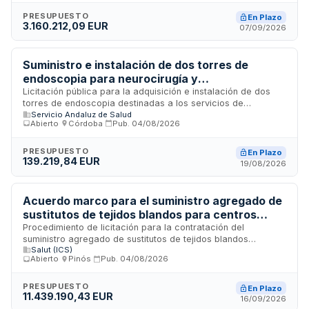
Toxicología y Ciencias Forenses. Los consumibles incluyen
accesorios, materiales auxiliares y productos para análisis
PRESUPUESTO
En Plazo
3.160.212,09 EUR
químicos y toxicológicos forenses, necesarios para la
07/09/2026
investigación pericial de sustancias decomisadas, análisis
de drogas de abuso y determinación de alcohol etílico en
matrices biológicas aplicables a procedimientos penales.
Suministro e instalación de dos torres de
endoscopia para neurocirugía y
otorrinolaringología del Hospital Reina Sofía de
Licitación pública para la adquisición e instalación de dos
torres de endoscopia destinadas a los servicios de
Córdoba
Servicio Andaluz de Salud
neurocirugía y otorrinolaringología del Hospital Reina Sofía
Abierto
·
Córdoba
·
Pub.
04/08/2026
de Córdoba. El Servicio Andaluz de Salud licita este
suministro de equipamiento médico especializado, que
incluye tanto el suministro de los sistemas de endoscopia
PRESUPUESTO
En Plazo
139.219,84 EUR
como los servicios de instalación y puesta en funcionamiento
19/08/2026
en los quirófanos del centro sanitario cordobés.
Acuerdo marco para el suministro agregado de
sustitutos de tejidos blandos para centros
sanitarios del Instituto Catalán de la Salud y
Procedimiento de licitación para la contratación del
suministro agregado de sustitutos de tejidos blandos
entidades adheridas
Salut (ICS)
destinados a los centros del Instituto Catalán de la Salud,
Abierto
·
Pinós
·
Pub.
04/08/2026
Consorcio Sanitario Alt Penedès-Garraf, Gestión de Servicios
Sanitarios, Hospital de Cerdanya y demás centros adheridos.
Los productos ofertados deberán cumplir la normativa
PRESUPUESTO
En Plazo
11.439.190,43 EUR
española y comunitaria vigente en materia de calidad y
16/09/2026