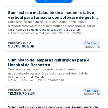
Suministro e instalación de almacén rotativo
vertical para farmacia con software de gestión
en el Hospital de Tomelloso
Contratación de suministro e instalación de un nuevo
almacén rotativo vertical automatizado destinado al servicio
Servicio de Salud de Castilla La Mancha (SESCAM)
de farmacia del Hospital de Tomelloso, incluyendo el
Abierto simplificado
·
Miguelturra
·
Pub.
05/08/2026
software de gestión del sistema. El contrato comprende
asimismo la retirada y desmantelamiento del equipo
existente. Se trata de un contrato administrativo de suministro
PRESUPUESTO
En Plazo
98.763,00 EUR
tramitado mediante procedimiento abierto simplificado
24/08/2026
conforme a la Ley de Contratos del Sector Público.
Suministro de lámparas quirúrgicas para el
Hospital de Barbastro
Contrato de suministro de equipamiento médico
especializado para el área quirúrgica del Hospital de
Departamento de Sanidad
Barbastro. Se prevé la adquisición de lámparas quirúrgicas
Abierto
·
Barbastro
·
Pub.
05/08/2026
específicamente diseñadas para uso en quirófano, mediante
procedimiento abierto con varios criterios de adjudicación.
La tramitación se realiza a través de plataformas
PRESUPUESTO
En Plazo
112.396,70 EUR
electrónicas de contratación pública.
20/08/2026
Suministro con instalación y mantenimiento de