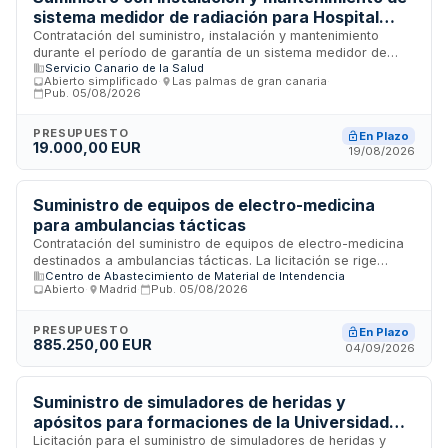
sistema medidor de radiación para Hospital
Universitario de Gran Canaria Dr. Negrín
Contratación del suministro, instalación y mantenimiento
durante el período de garantía de un sistema medidor de
Servicio Canario de la Salud
radiación destinado a la Dirección Gerencia del Hospital
Abierto simplificado
·
Las palmas de gran canaria
·
Universitario de Gran Canaria Dr. Negrín. El contrato incluye la
Pub.
05/08/2026
entrega del equipo en el almacén general del hospital, su
instalación en las dependencias correspondientes y el
PRESUPUESTO
En Plazo
mantenimiento durante la garantía. La ejecución debe
19.000,00 EUR
19/08/2026
completarse en un plazo máximo de tres meses desde la
formalización del contrato.
Suministro de equipos de electro-medicina
para ambulancias tácticas
Contratación del suministro de equipos de electro-medicina
destinados a ambulancias tácticas. La licitación se rige
Centro de Abastecimiento de Material de Intendencia
conforme a la Ley de Contratos del Sector Público y está
Abierto
·
Madrid
·
Pub.
05/08/2026
sujeta a los requisitos de capacidad, solvencia económica,
financiera y técnica de los licitadores. Los bienes objeto del
suministro cumplen con las características técnicas
PRESUPUESTO
En Plazo
885.250,00 EUR
establecidas en el pliego de prescripciones técnicas
04/09/2026
particulares, y la adjudicación se realizará conforme a los
criterios establecidos en la documentación de la
convocatoria.
Suministro de simuladores de heridas y
apósitos para formaciones de la Universidad
Corporativa de ASEPEYO
Licitación para el suministro de simuladores de heridas y