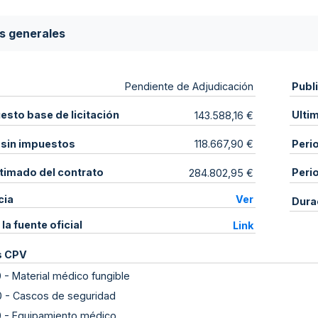
s generales
Publ
Pendiente de Adjudicación
sto base de licitación
Ulti
143.588,16 €
 sin impuestos
Peri
118.667,90 €
stimado del contrato
Peri
284.802,95 €
cia
Ver
Dura
 la fuente oficial
Link
s CPV
0
-
Material médico fungible
0
-
Cascos de seguridad
0
-
Equipamiento médico