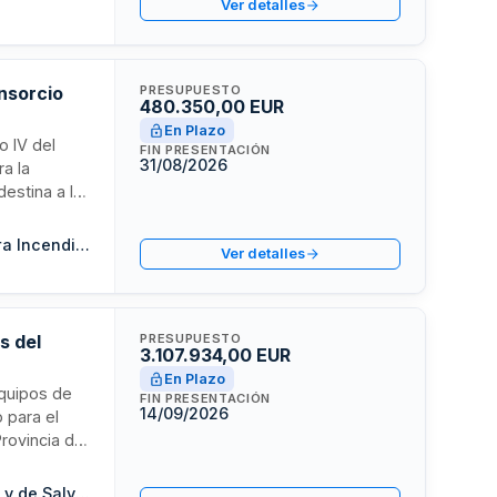
Ver detalles
 educación
nsorcio
PRESUPUESTO
480.350,00 EUR
En Plazo
o IV del
FIN PRESENTACIÓN
31/08/2026
ra la
destina a los
s, Sarria,
Consorcio Provincial de Lugo para la prestación del Servicio contra Incendios y Salvamento
Ver detalles
garantía
s del
PRESUPUESTO
3.107.934,00 EUR
En Plazo
equipos de
FIN PRESENTACIÓN
14/09/2026
 para el
Provincia de
luye la
las
Consorcio para el Servicio de Prevención y Extinción de Incendios y de Salvamento de la Provincia de Valencia