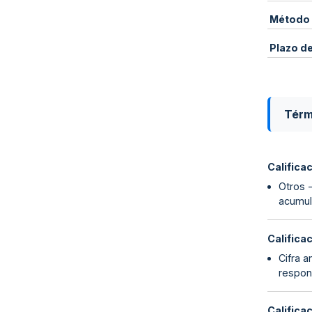
Método 
Plazo d
Térm
Califica
Otros -
acumul
Califica
Cifra 
respons
Califica