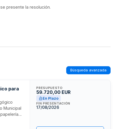
 se presente la resolución.
Búsqueda avanzada
gico para
PRESUPUESTO
59.720,00 EUR
En Plazo
agógico
FIN PRESENTACIÓN
17/08/2026
o Municipal
 papelería
cesarios
 suministros