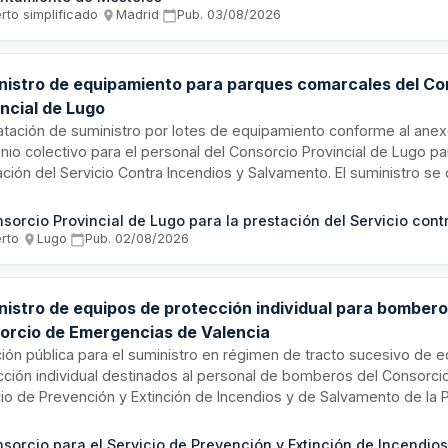
mibles esenciales para las actividades docentes y de higiene en
rto simplificado
·
Madrid
·
Pub.
03/08/2026
ana.
nistro de equipamiento para parques comarcales del Co
ncial de Lugo
atación de suministro por lotes de equipamiento conforme al anex
nio colectivo para el personal del Consorcio Provincial de Lugo pa
ción del Servicio Contra Incendios y Salvamento. El suministro se 
es comarcales ubicados en Barreiros, Chantada, Monforte de Lemo
ba y Viveiro. La duración del contrato es de doce meses desde su
ización, sin posibilidad de prórroga. Se exige garantía definitiva y 
erto
·
Lugo
·
Pub.
02/08/2026
ementaria.
nistro de equipos de protección individual para bombero
orcio de Emergencias de Valencia
ación pública para el suministro en régimen de tracto sucesivo de 
cción individual destinados al personal de bomberos del Consorcio
cio de Prevención y Extinción de Incendios y de Salvamento de la 
ia. El contrato, dotado con un presupuesto de 1.641.488 euros, inc
sición de diversos elementos de protección personal conforme a 