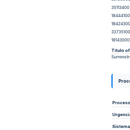
35113400
18444100
1842430
3373510
18143000
Título of
Suministr
Proce
Proces
Urgenci
Sistema