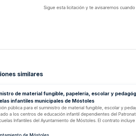
Sigue esta licitación y te avisaremos cuando
ciones similares
istro de material fungible, papelería, escolar y pedagó
elas infantiles municipales de Móstoles
ción pública para el suministro de material fungible, escolar y ped
nado a los centros de educación infantil dependientes del Patronat
uelas Infantiles del Ayuntamiento de Móstoles. El contrato incluye
sa, cartuchos de tóner para impresoras y guantes desechables ne
l funcionamiento diario de las guarderías municipales. Se trata de
ntamiento de Móstoles