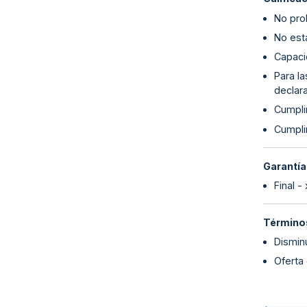
No proh
No esta
Capaci
Para l
declara
Cumplim
Cumpli
Garantía
Final -
Términos
Dismin
Oferta