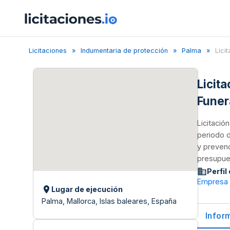
Licitaciones
Indumentaria de protección
Palma
Lici
Licit
Funer
Licitació
periodo d
y prevenc
presupues
Perfil
Empresa F
Lugar de ejecución
Palma, Mallorca, Islas baleares, España
Infor