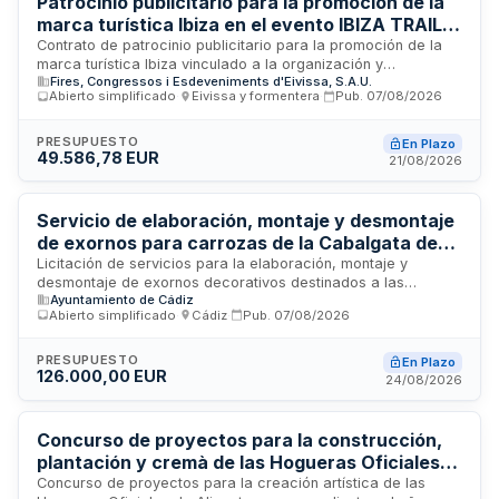
Patrocinio publicitario para la promoción de la
marca turística Ibiza en el evento IBIZA TRAIL
MARATÓN 2026
Contrato de patrocinio publicitario para la promoción de la
marca turística Ibiza vinculado a la organización y
Fires, Congressos i Esdeveniments d'Eivissa, S.A.U.
celebración del evento deportivo IBIZA TRAIL MARATÓN
Abierto simplificado
·
Eivissa y formentera
·
Pub.
07/08/2026
2026. La prestación incluye la difusión y repercusión
mediática de la marca en los mercados emisores,
mejorando su posicionamiento y contribuyendo a la
PRESUPUESTO
En Plazo
49.586,78 EUR
diversificación de la oferta turística de la isla. El patrocinador
21/08/2026
debe acreditar un retorno publicitario equivalente al triple del
precio sin IVA del patrocinio adjudicado, con entrega de
material fotográfico y audiovisual de alta calidad.
Servicio de elaboración, montaje y desmontaje
de exornos para carrozas de la Cabalgata de
Reyes Magos
Licitación de servicios para la elaboración, montaje y
desmontaje de exornos decorativos destinados a las
Ayuntamiento de Cádiz
carrozas que participarán en la Cabalgata de Reyes Magos
Abierto simplificado
·
Cádiz
·
Pub.
07/08/2026
del año 2027. El contrato se divide en nueve lotes
independientes y comprende todas las fases de trabajo
necesarias para la preparación y posterior desmontaje de
PRESUPUESTO
En Plazo
126.000,00 EUR
los adornos. La ejecución de estos servicios estará
24/08/2026
supervisada por la unidad administrativa responsable
designada en el ANEXO-I, quien velará por el cumplimiento
de todas las prescripciones técnicas establecidas.
Concurso de proyectos para la construcción,
plantación y cremà de las Hogueras Oficiales
Adulta e Infantil de Alicante 2027
Concurso de proyectos para la creación artística de las