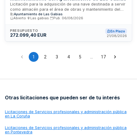
Licitación para la adquisición de una nave destinada a servir
como almacén para el área de obras y mantenimiento del
Ayuntamiento de Las Gabias
Ayuntamiento de Las Gabias. La nave debe cumplir requisitos
Abierto
·
Las gabias
·
Pub.
06/08/2026
específicos de superficie mínima, altura, servicios básicos e
infraestructuras viales. El inmueble deberá estar libre de
cargas y gravámenes, con oficinas y baños en su interior. La
PRESUPUESTO
En Plazo
272.099,40 EUR
selección se realizará conforme a criterios de mejor relación
21/08/2026
calidad-precio mediante procedimiento electrónico.
1
2
3
4
5
…
17
Otras licitaciones que pueden ser de tu interés
Licitaciones de
Servicios profesionales y administración pública
en La Coruña
Licitaciones de
Servicios profesionales y administración pública
en Pontevedra