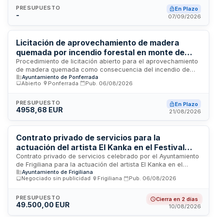
telemáticos, con énfasis en la utilización de canales
PRESUPUESTO
En Plazo
-
electrónicos para la emisión de extractos, comunicaciones y
07/09/2026
documentación asociada, fomentando una ejecución
ambientalmente sostenible del contrato.
Licitación de aprovechamiento de madera
quemada por incendio forestal en monte de
utilidad pública en Ponferrada
Procedimiento de licitación abierto para el aprovechamiento
de madera quemada como consecuencia del incendio de
Ayuntamiento de Ponferrada
Llamas de Cabrera ocurrido en agosto de dos mil
Abierto
·
Ponferrada
·
Pub.
06/08/2026
veinticinco, ubicado en el monte de utilidad pública número
doscientos noventa y nueve en Ponferrada. La Junta de
Castilla y León licita este contrato conforme a la Ley de
PRESUPUESTO
En Plazo
4958,68 EUR
Contratos del Sector Público. El adjudicatario deberá
21/08/2026
ejecutar las operaciones de extracción y gestión de la
madera dañada según las prescripciones técnicas
establecidas, incluyendo la gestión de permisos y
Contrato privado de servicios para la
autorizaciones necesarias.
actuación del artista El Kanka en el Festival
Tres Culturas de Frigiliana 2026
Contrato privado de servicios celebrado por el Ayuntamiento
de Frigiliana para la actuación del artista El Kanka en el
Ayuntamiento de Frigiliana
Festival Tres Culturas de Frigiliana 2026. Se trata de un
Negociado sin publicidad
·
Frigiliana
·
Pub.
06/08/2026
contrato de espectáculo y creación artística que se rige por
la Ley 9/2017 de Contratos del Sector Público en cuanto a su
preparación y adjudicación, aplicándose supletoriamente el
PRESUPUESTO
Cierra en 2 días
49.500,00 EUR
derecho privado en sus efectos, modificación y extinción. La
10/08/2026
actuación constituye un servicio de carácter exclusivo cuya