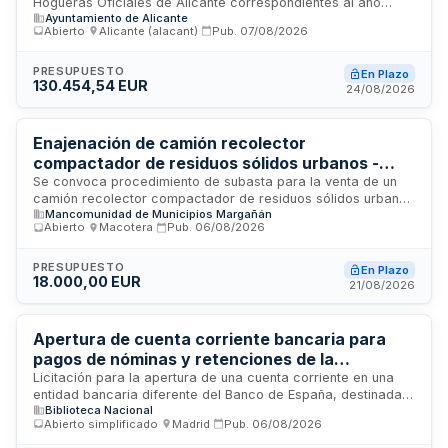
Hogueras Oficiales de Alicante correspondientes al año
Ayuntamiento de Alicante
2027. El contrato comprende la construcción, plantación y
Abierto
·
Alicante (alacant)
·
Pub.
07/08/2026
cremà de dos hogueras: la oficial para adultos y la infantil.
Se divide en dos lotes independientes que podrán ser
licitados por separado. La adjudicación se realizará
PRESUPUESTO
En Plazo
130.454,54 EUR
mediante concurso de proyectos, y en caso de múltiples
24/08/2026
ganadores, se aplicará un procedimiento negociado. El
contrato se rige por la Ley 9/2017 como servicio privado de
creación artística.
Enajenación de camión recolector
compactador de residuos sólidos urbanos -
Mancomunidad de Municipios Margañán
Se convoca procedimiento de subasta para la venta de un
camión recolector compactador de residuos sólidos urbanos
Mancomunidad de Municipios Margañán
de la Mancomunidad de Municipios Margañán. El
Abierto
·
Macotera
·
Pub.
06/08/2026
procedimiento se rige por la Ley de Patrimonio de las
Administraciones Públicas y sus normas de desarrollo.
Pueden participar personas naturales o jurídicas, españolas
PRESUPUESTO
En Plazo
18.000,00 EUR
o extranjeras, con plena capacidad de obrar y que no
21/08/2026
incurran en causas de incompatibilidad concursal.
Apertura de cuenta corriente bancaria para
pagos de nóminas y retenciones de la
Biblioteca Nacional de España
Licitación para la apertura de una cuenta corriente en una
entidad bancaria diferente del Banco de España, destinada a
Biblioteca Nacional
gestionar los pagos de nóminas, seguros sociales y otras
Abierto simplificado
·
Madrid
·
Pub.
06/08/2026
retenciones del personal de la Biblioteca Nacional de
España. El servicio se prestará íntegramente por medios