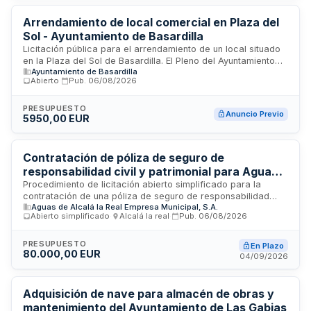
contratación no es factible de dividir en lotes debido a las
características intrínsecas del servicio.
Arrendamiento de local comercial en Plaza del
Sol - Ayuntamiento de Basardilla
Licitación pública para el arrendamiento de un local situado
en la Plaza del Sol de Basardilla. El Pleno del Ayuntamiento
Ayuntamiento de Basardilla
de Basardilla convoca este procedimiento de contratación
Abierto
·
Pub.
06/08/2026
para obtener el uso temporal de un inmueble destinado a
fines municipales. El importe estimado del contrato asciende
a 5.950 euros. Se trata de un procedimiento en fase de
PRESUPUESTO
Anuncio Previo
5950,00 EUR
preparación cuyo objeto es asegurar la disponibilidad de
espacios adecuados para las actividades y servicios del
consistorio local.
Contratación de póliza de seguro de
responsabilidad civil y patrimonial para Aguas
de Alcalá la Real
Procedimiento de licitación abierto simplificado para la
contratación de una póliza de seguro de responsabilidad
Aguas de Alcalá la Real Empresa Municipal, S.A.
civil y patrimonial que cubra los riesgos derivados de la
Abierto simplificado
·
Alcalá la real
·
Pub.
06/08/2026
actividad de gestión integral del ciclo del agua en el
municipio de Alcalá la Real. La cobertura incluye
responsabilidad civil general, profesional de técnicos, de
PRESUPUESTO
En Plazo
80.000,00 EUR
productos y post-trabajos, defensa jurídica y constitución de
04/09/2026
fianzas. El contrato tiene duración de un año con posibilidad
de prórroga por tres anualidades adicionales.
Adquisición de nave para almacén de obras y
mantenimiento del Ayuntamiento de Las Gabias