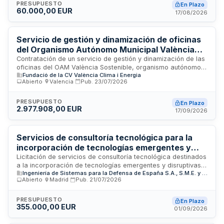
asignación de un consultor senior con experiencia
PRESUPUESTO
En Plazo
60.000,00 EUR
demostrable en operaciones con hidrocarburos, análisis de
17/08/2026
riesgos, normativa industrial, ingeniería naval y
especialización en sistemas ATEX. La duración del contrato
es de seis meses con presupuesto base de sesenta mil
Servicio de gestión y dinamización de oficinas
euros.
del Organismo Autónomo Municipal València
Sostenible en educación ambiental,
Contratación de un servicio de gestión y dinamización de las
oficinas del OAM València Sostenible, organismo autónomo
asesoramiento y transición energética y
Fundació de la CV València Clima i Energia
municipal dependiente del Ayuntamiento de València. El
alimentaria
Abierto
·
Valencia
·
Pub.
23/07/2026
contratista prestará servicios integrales en educación
ambiental, asesoramiento y apoyo a proyectos de transición
energética y alimentación sostenible. El servicio abarca la
PRESUPUESTO
En Plazo
2.977.908,00 EUR
gestión operativa de las instalaciones y la ejecución de
17/09/2026
actividades de dinamización y formación ambiental
orientadas hacia la sostenibilidad energética y alimentaria.
Servicios de consultoría tecnológica para la
incorporación de tecnologías emergentes y
disruptivas - Ingeniería de Sistemas para la
Licitación de servicios de consultoría tecnológica destinados
a la incorporación de tecnologías emergentes y disruptivas
Defensa de España
Ingeniería de Sistemas para la Defensa de España S.A., S.M.E. y M.P.
en Ingeniería de Sistemas para la Defensa de España. El
Abierto
·
Madrid
·
Pub.
21/07/2026
contrato, de ámbito estatal, busca asesoramiento
especializado en la evaluación, implementación e integración
de soluciones tecnológicas innovadoras en el sector de
PRESUPUESTO
En Plazo
355.000,00 EUR
defensa. Los servicios incluyen análisis de tecnologías de
01/09/2026
vanguardia, recomendaciones estratégicas y apoyo en la