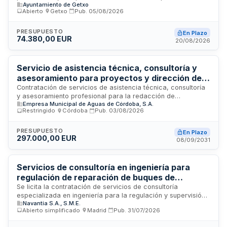
Ayuntamiento de Getxo
vigilancia de la salud del personal del Ayuntamiento de
Abierto
·
Getxo
·
Pub.
05/08/2026
Getxo. El servicio incluye la realización de reconocimientos
médicos, evaluaciones de salud, vigilancia epidemiológica y
seguimiento sanitario de los trabajadores municipales,
PRESUPUESTO
En Plazo
74.380,00 EUR
conforme a la normativa de prevención de riesgos laborales.
20/08/2026
La prestación se desarrollará bajo la supervisión de
profesionales sanitarios cualificados que garanticen el
cumplimiento de las obligaciones legales en materia de salud
Servicio de asistencia técnica, consultoría y
laboral.
asesoramiento para proyectos y dirección de
obras de EMACSA
Contratación de servicios de asistencia técnica, consultoría
y asesoramiento profesional para la redacción de
Empresa Municipal de Aguas de Córdoba, S.A.
proyectos, dirección de obras y seguimiento técnico de
Restringido
·
Córdoba
·
Pub.
03/08/2026
servicios por parte de EMACSA. Se establece un sistema
dinámico de adquisición con duración de cinco años, dirigido
a profesionales y empresas que acrediten solvencia
PRESUPUESTO
En Plazo
297.000,00 EUR
económica, financiera y técnica mediante experiencia
08/09/2031
demostrada en servicios similares. La licitación se tramita
mediante procedimiento restringido ordinario.
Servicios de consultoría en ingeniería para
regulación de reparación de buques de
transporte de gases licuados
Se licita la contratación de servicios de consultoría
especializada en ingeniería para la regulación y supervisión
Navantia S.A., S.M.E.
de procesos de reparación de buques destinados al
Abierto simplificado
·
Madrid
·
Pub.
31/07/2026
transporte de gases licuados de petróleo. El contrato,
adjudicable por mejor relación calidad-precio, requiere la