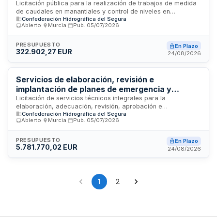
Cuenca del Segura 2026-2028
Licitación pública para la realización de trabajos de medida
de caudales en manantiales y control de niveles en
Confederación Hidrográfica del Segura
humedales ubicados en la Cuenca del Segura durante el
Abierto
·
Murcia
·
Pub.
05/07/2026
período 2026-2028. El contrato, convocado por la
Presidencia de la Confederación Hidrográfica del Segura,
persigue obtener datos hidrológicos precisos para la gestión
PRESUPUESTO
En Plazo
322.902,27 EUR
y monitorización de recursos hídricos en esta demarcación
24/08/2026
hidrográfica. Los trabajos incluyen mediciones periódicas,
toma de datos y registro de información relativa al
comportamiento hidrodinámico de manantiales y zonas
Servicios de elaboración, revisión e
húmedas, elementos críticos para la planificación y
implantación de planes de emergencia y
conservación de la cuenca.
documentación de seguridad en presas
Licitación de servicios técnicos integrales para la
elaboración, adecuación, revisión, aprobación e
estatales de la Confederación Hidrográfica del
Confederación Hidrográfica del Segura
implantación de planes de emergencia, normas de
Segura
Abierto
·
Murcia
·
Pub.
05/07/2026
explotación, revisiones generales de seguridad y
documentación técnica de presas de titularidad estatal
gestionadas por la Confederación Hidrográfica del Segura.
PRESUPUESTO
En Plazo
5.781.770,02 EUR
Los trabajos se rigen conforme a la normativa de seguridad
24/08/2026
de presas establecida en el Real Decreto 264/2021 y
abarcan la clasificación, documentación reglamentaria y
procedimientos operativos necesarios para garantizar la
seguridad de estas infraestructuras hidráulicas en la cuenca
1
2
del Segura.