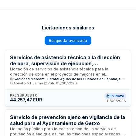
Licitaciones similares
Búsqueda avanzada
Servicios de asistencia técnica a la dirección
de obra, supervisión de ejecución,
coordinación de seguridad y salud y control
Licitación de servicios de asistencia técnica para la
dirección de obra en el proyecto de mejoras en el
medioambiental para mejoras en
Sociedad Mercantil Estatal Aguas de las Cuencas de España, S.A. (ACUAES)
abastecimiento de agua potable del municipio de Huelma,
abastecimiento de agua potable en Huelma
Abierto
·
Huelma
·
Pub.
05/08/2026
provincia de Jaén. El contrato comprende la supervisión y
control de la ejecución de las obras, la coordinación de
seguridad y salud, y la coordinación y control
PRESUPUESTO
En Plazo
44.257,47 EUR
medioambiental. El proyecto está cofinanciado por la Unión
11/09/2026
Europea a través del Programa Plurirregional de España
FEDER 2021-2027.
Servicio de prevención ajeno en vigilancia de la
salud para el Ayuntamiento de Getxo
Licitación pública para la contratación de un servicio de
prevención ajeno que asuma las funciones especializadas en