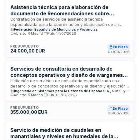
transformación digital de sistemas y procesos.
Asistencia técnica para elaboración de
documento de Recomendaciones sobre
servicio municipal de recogida de residuos
Contratación de servicios de asistencia técnica
especializada para la coordinación y elaboración de un
textiles - FEMP
Federación Española de Municipios y Provincias
documento de Recomendaciones destinado al diseño de
Abierto
·
Madrid
·
Pub.
14/07/2026
servicios municipales de recogida separada de residuos
textiles y calzado usado. La asistencia técnica coordinará
trabajos metodológicos y documentales entre la Federación
PRESUPUESTO
En Plazo
24.000,00 EUR
Española de Municipios y Provincias, entidades locales,
04/09/2026
operadores del sector y otras organizaciones
representativas, estableciendo modelos de implantación,
explotación y control aplicables en municipios españoles, así
Servicios de consultoría en desarrollo de
como condiciones técnicas mínimas para la entrega del
conceptos operativos y diseño de wargames
material a operadores autorizados y sistemas de
analíticos para Ingeniería de Sistemas para la
Licitación de servicios de consultoría especializada en el
trazabilidad.
desarrollo de conceptos operativos y el diseño y ejecución
Defensa
Ingeniería de Sistemas para la Defensa de España S.A., S.M.E. y M.P.
de wargames analíticos. El organismo contratante es
Abierto
·
Madrid
·
Pub.
05/07/2026
Ingeniería de Sistemas para la Defensa de España S.A.,
entidad pública empresarial dependiente del Ministerio de
Defensa. Los servicios incluyen la asesoría estratégica en
PRESUPUESTO
En Plazo
355.000,00 EUR
operaciones militares mediante simulaciones analíticas y
26/08/2026
ejercicios de guerra. El importe de la licitación asciende a
sesenta y siete mil euros. Se trata de un contrato dirigido a
empresas especializadas en defensa, análisis operativo y
Servicio de medición de caudales en
consultoría estratégica.
manantiales y niveles en humedales de la