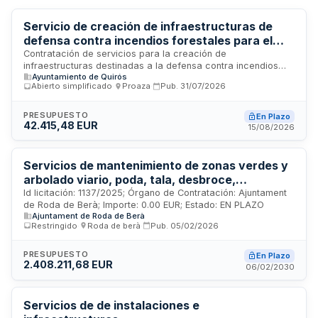
Servicio de creación de infraestructuras de
defensa contra incendios forestales para el
Ayuntamiento de Quirós
Contratación de servicios para la creación de
infraestructuras destinadas a la defensa contra incendios
Ayuntamiento de Quirós
forestales en el municipio de Quirós. El Ayuntamiento licita los
Abierto simplificado
·
Proaza
·
Pub.
31/07/2026
trabajos de desbroce, apertura de fajas auxiliares
mecanizadas y otras actuaciones de prevención forestal
mediante procedimiento abierto simplificado, adjudicándose
PRESUPUESTO
En Plazo
42.415,48 EUR
al mejor precio. La ejecución debe completarse en dos
15/08/2026
meses, finalizando antes del 31 de octubre del año en curso.
Servicios de mantenimiento de zonas verdes y
arbolado viario, poda, tala, desbroce,
mantenimiento de franjas vegetales y
Id licitación: 1137/2025; Órgano de Contratación: Ajuntament
de Roda de Berà; Importe: 0.00 EUR; Estado: EN PLAZO
tratamientos fitosanitarios en Roda de Berà.
Ajuntament de Roda de Berà
Restringido
·
Roda de berà
·
Pub.
05/02/2026
PRESUPUESTO
En Plazo
2.408.211,68 EUR
06/02/2030
Servicios de de instalaciones e