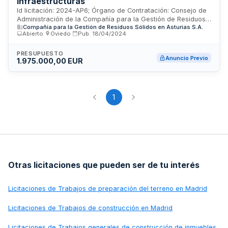
infraestructuras
Id licitación: 2024-AP6; Órgano de Contratación: Consejo de
Administración de la Compañía para la Gestión de Residuos
Compañía para la Gestión de Residuos Sólidos en Asturias S.A.
Sólidos en Asturias S.A.; Importe: 987500 EUR; Estado: PRE
Abierto
·
Oviedo
·
Pub.
18/04/2024
PRESUPUESTO
Anuncio Previo
1.975.000,00 EUR
1
Otras licitaciones que pueden ser de tu interés
Licitaciones de
Trabajos de preparación del terreno en Madrid
Licitaciones de
Trabajos de construcción en Madrid
Licitaciones de
Trabajos generales de construcción de inmuebles