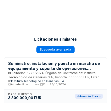
Licitaciones similares
Búsqueda avanzada
Suministro, instalación y puesta en marcha de
equipamiento y soporte de operaciones
necesarios para la implantación de un centro
Id licitación: 1276/2024; Órgano de Contratación: Instituto
Tecnológico de Canarias S.A.; Importe: 3300000 EUR; Estado:
de operaciones de ciberseguridad (SOC) en las
Instituto Tecnológico de Canarias S.A.
PRE
instalaciones del Instituto Tecnológico de
Abierto
·
La orotava
·
Pub.
23/10/2024
Canarias, S.A., en el marco del proyecto
RETECH financiado por la UNIÓN EUROPEA –
PRESUPUESTO
Anuncio Previo
3.300.000,00 EUR
NETXGENERATION EU - en el marco de Plan de
Recuperación, Transformación, y Resiliencia.