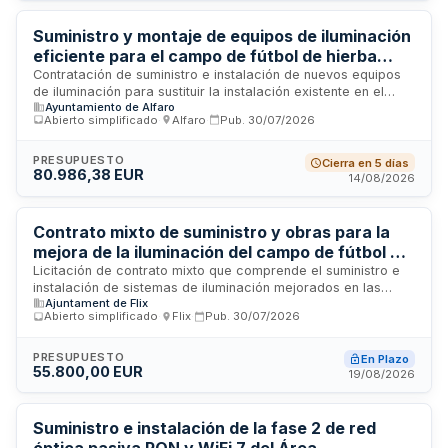
aproximadamente 2,1 millones de euros.
Suministro y montaje de equipos de iluminación
eficiente para el campo de fútbol de hierba
artificial La Molineta en Alfaro
Contratación de suministro e instalación de nuevos equipos
de iluminación para sustituir la instalación existente en el
Ayuntamiento de Alfaro
campo de fútbol de hierba artificial La Molineta ubicado en
Abierto simplificado
·
Alfaro
·
Pub.
30/07/2026
Alfaro. El proyecto incluye mejoras en eficiencia energética
mediante la modernización del sistema de iluminación del
equipamiento deportivo municipal.
PRESUPUESTO
Cierra en 5 días
80.986,38 EUR
14/08/2026
Contrato mixto de suministro y obras para la
mejora de la iluminación del campo de fútbol y
pabellón deportivo municipal de Flix
Licitación de contrato mixto que comprende el suministro e
instalación de sistemas de iluminación mejorados en las
Ajuntament de Flix
instalaciones deportivas municipales de Flix. El proyecto
Abierto simplificado
·
Flix
·
Pub.
30/07/2026
incluye tanto los trabajos de obra civil como el suministro de
materiales y equipos necesarios para la modernización de la
iluminación del campo de fútbol y del pabellón deportivo. La
PRESUPUESTO
En Plazo
55.800,00 EUR
ejecución se realizará de forma global bajo la supervisión
19/08/2026
del Ayuntamiento de Flix.
Suministro e instalación de la fase 2 de red