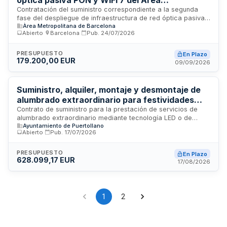
óptica pasiva PON y WiFi 7 del Área
Metropolitana de Barcelona
Contratación del suministro correspondiente a la segunda
fase del despliegue de infraestructura de red óptica pasiva
Àrea Metropolitana de Barcelona
PON integrada con tecnología WiFi 7 en el Área
Abierto
·
Barcelona
·
Pub.
24/07/2026
Metropolitana de Barcelona. El contrato incluye la provisión
de equipos, materiales, servicios de instalación, puesta en
marcha y asistencia técnica necesarios para completar esta
PRESUPUESTO
En Plazo
179.200,00 EUR
fase de la implantación de la red de telecomunicaciones de
09/09/2026
nueva generación. El organismo licitador es el Área
Metropolitana de Barcelona, que busca fortalecer la
conectividad de las zonas servidas mediante esta
Suministro, alquiler, montaje y desmontaje de
infraestructura de comunicaciones avanzada.
alumbrado extraordinario para festividades
municipales
Contrato de suministro para la prestación de servicios de
alumbrado extraordinario mediante tecnología LED o de
Ayuntamiento de Puertollano
mayor eficacia. El servicio incluye el suministro, alquiler,
Abierto
·
Pub.
17/07/2026
montaje y desmontaje de luminarias para las celebraciones
navideñas, la Feria de Mayo y las fiestas patronales de
septiembre. El adjudicatario será responsable de la calidad
PRESUPUESTO
En Plazo
628.099,17 EUR
de los materiales, los trabajos realizados, el cumplimiento de
17/08/2026
ordenanzas municipales y la cobertura de seguros de
responsabilidad civil.
1
2