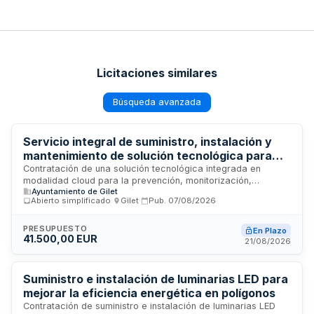
Licitaciones similares
Búsqueda avanzada
Servicio integral de suministro, instalación y
mantenimiento de solución tecnológica para
prevención y gestión de incendios -
Contratación de una solución tecnológica integrada en
modalidad cloud para la prevención, monitorización,
Ayuntamiento de Gilet
Ayuntamiento de Gilet
detección temprana y gestión del riesgo de incendios en el
Abierto simplificado
·
Gilet
·
Pub.
07/08/2026
municipio de Gilet. La solución deberá integrar nativamente
toda la información procedente de sensores en campo,
cámaras, fuentes satelitales y datos meteorológicos. El
PRESUPUESTO
En Plazo
41.500,00 EUR
contrato incluye el suministro, instalación, configuración,
21/08/2026
puesta en marcha y mantenimiento del sistema. Se rige por la
Ley 9/2017 de Contratos del Sector Público, aplicándose
asimismo la normativa de protección de datos.
Suministro e instalación de luminarias LED para
mejorar la eficiencia energética en polígonos
Contratación de suministro e instalación de luminarias LED