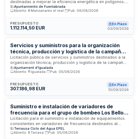
destinadas a mejorar la eficiencia energética en polígonos.
Ayuntamiento de Fuenlabrada
El contrato se adjudicará mediante procedimiento abierto
Abierto
·
Manzanares el real
·
Pub.
06/08/2026
conforme a la Ley de Contratos del Sector Público,
regulándose por los pliegos técnicos y administrativos
incluidos en el expediente. La licitación se tramitará
PRESUPUESTO
En Plazo
1.112.114,50 EUR
electrónicamente a través de la Plataforma de Contratación
03/09/2026
del Sector Público.
Servicios y suministros para la organización
técnica, producción y logística de la campaña
navideña 2026-2027 de Igualada
Licitación pública de servicios y suministros destinados a la
organización técnica, producción y logística de la campaña
Ajuntament d'Igualada
navideña 2026-2027 en la ciudad de Igualada. Comprende
Abierto
·
Igualada
·
Pub.
05/08/2026
diez lotes que engloban el suministro, instalación y
mantenimiento de iluminación navideña, servicio de
sonorización e iluminación de actuaciones, decoraciones de
PRESUPUESTO
En Plazo
307.186,98 EUR
espacios públicos, suministro de árboles navideños,
10/09/2026
producción de material gráfico y otros servicios
relacionados con la festividad. El contrato se ejecuta
mediante procedimiento abierto con un presupuesto máximo
Suministro e instalación de variadores de
establecido y duración que abarca desde octubre de 2026
frecuencia para el grupo de bombeo Los Bellots
hasta enero de 2027.
en Terrassa
Licitación para el suministro e instalación de equipamientos
consistentes en variadores de frecuencia destinados al
Terrassa Ciclo del Agua EPEL
grupo de bombeo de Los Bellots ubicado en Can Poal,
Abierto
·
Tarrasa
·
Pub.
05/08/2026
Terrassa. El contrato incluye la provisión de materiales y la