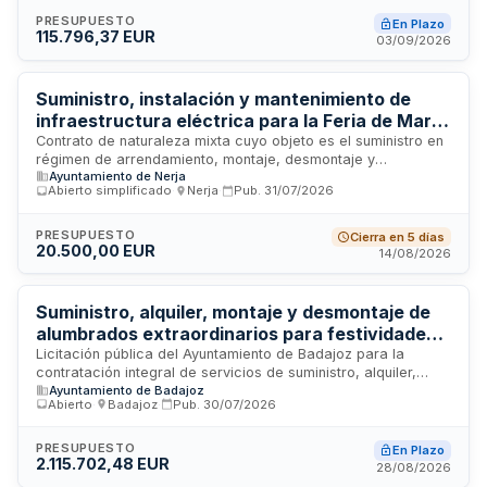
ejecución de trabajos de instalación conforme al proyecto
técnico ejecutivo, aplicando criterios de contratación con
PRESUPUESTO
En Plazo
115.796,37 EUR
valor social y ecológico. El presupuesto base y demás
03/09/2026
condiciones económicas se detallan en el anexo del pliego
de condiciones técnicas.
Suministro, instalación y mantenimiento de
infraestructura eléctrica para la Feria de Maro
2026 en Nerja
Contrato de naturaleza mixta cuyo objeto es el suministro en
régimen de arrendamiento, montaje, desmontaje y
Ayuntamiento de Nerja
mantenimiento de instalaciones eléctricas de alta y baja
Abierto simplificado
·
Nerja
·
Pub.
31/07/2026
tensión y alumbrado extraordinario para la celebración de la
Feria de Maro del año 2026 en la localidad de Nerja. El
contrato incluye la reposición de elementos defectuosos y
PRESUPUESTO
Cierra en 5 días
20.500,00 EUR
se adjudica mediante procedimiento abierto simplificado
14/08/2026
sumario. Las prestaciones se consideran principalmente de
suministro, con componente menor de obras de instalación.
Suministro, alquiler, montaje y desmontaje de
alumbrados extraordinarios para festividades -
Ayuntamiento de Badajoz
Licitación pública del Ayuntamiento de Badajoz para la
contratación integral de servicios de suministro, alquiler,
Ayuntamiento de Badajoz
montaje y desmontaje de sistemas de iluminación
Abierto
·
Badajoz
·
Pub.
30/07/2026
extraordinaria para las festividades navideñas, carnaval y
feria. El contrato incluye el aprovisionamiento de
equipamiento lumínico, su instalación temporal en espacios
PRESUPUESTO
En Plazo
2.115.702,48 EUR
públicos municipales y su posterior retirada al concluir los
28/08/2026
períodos festivos. El importe total del contrato asciende a