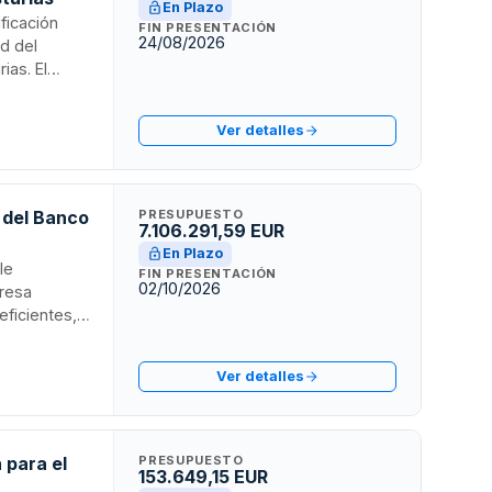
En Plazo
ificación
FIN PRESENTACIÓN
24/08/2026
d del
ias. El
arciales
áximos
Ver detalles
tar software
s del Banco
PRESUPUESTO
7.106.291,59 EUR
En Plazo
le
FIN PRESENTACIÓN
02/10/2026
presa
eficientes,
o de atención
cedimiento
Ver detalles
 para el
PRESUPUESTO
153.649,15 EUR