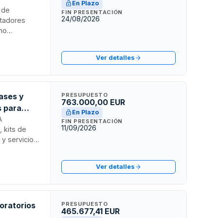
En Plazo
l de
FIN PRESENTACIÓN
24/08/2026
itadores
omo
 deberá
ratar con
Ver detalles
gases y
PRESUPUESTO
763.000,00 EUR
s para
En Plazo
A
FIN PRESENTACIÓN
11/09/2026
, kits de
y servicio
 cuya
miento,
Ver detalles
miento
boratorios
PRESUPUESTO
465.677,41 EUR