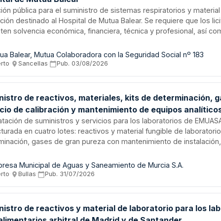
ción pública para el suministro de sistemas respiratorios y materia
ción destinado al Hospital de Mutua Balear. Se requiere que los lic
iten solvencia económica, financiera, técnica y profesional, así c
encia previa en suministros de similar naturaleza. El adjudicatario
r con seguro de responsabilidad civil y, en su caso, podrá subcont
ua Balear, Mutua Colaboradora con la Seguridad Social nº 183
sas especializadas en los términos establecidos.
erto
·
Sancellas
·
Pub.
03/08/2026
istro de reactivos, materiales, kits de determinación, 
cio de calibración y mantenimiento de equipos analítico
ratorios - EMUASA
atación de suministros y servicios para los laboratorios de EMUAS
turada en cuatro lotes: reactivos y material fungible de laboratorio
minación, gases de gran pureza con mantenimiento de instalación, 
ibración y mantenimiento de equipos analíticos. El contrato mixto,
ación principal es de suministros, incluye obligaciones de asesora
resa Municipal de Aguas y Saneamiento de Murcia S.A.
ión de servicios extraordinarios, garantía de productos y manteni
erto
·
Bullas
·
Pub.
31/07/2026
ntivo y correctivo de equipos.
istro de reactivos y material de laboratorio para los la
alimentarios arbitral de Madrid y de Santander