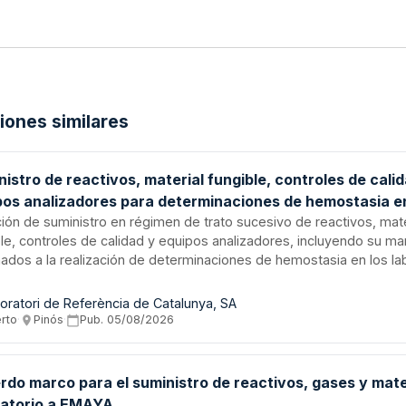
ciones similares
istro de reactivos, material fungible, controles de cali
pos analizadores para determinaciones de hemostasia e
atorios de la red DIBI - Laboratori de Referència de Cat
ción de suministro en régimen de trato sucesivo de reactivos, mate
ble, controles de calidad y equipos analizadores, incluyendo su ma
nados a la realización de determinaciones de hemostasia en los la
red DIBI del Laboratori de Referència de Catalunya. El contrato se r
/2017 de Contratos del Sector Público y las cantidades estimadas
oratori de Referència de Catalunya, SA
as a variaciones según las necesidades del laboratorio.
erto
·
Pinós
·
Pub.
05/08/2026
rdo marco para el suministro de reactivos, gases y mate
ratorio a EMAYA