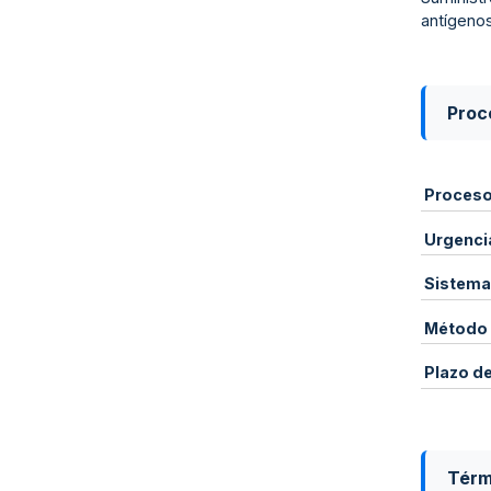
antígeno
Proce
Proces
Urgenci
Sistema
Método 
Plazo d
Térm