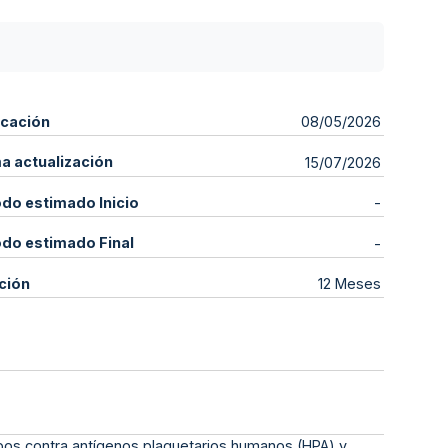
icación
08/05/2026
ma actualización
15/07/2026
odo estimado Inicio
-
odo estimado Final
-
ción
12 Meses
erpos contra antígenos plaquetarios humanos (HPA) y