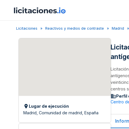
Licitaciones
Reactivos y medios de contraste
Madrid
Licit
antíg
Licitació
antígeno
veinticin
centros s
Perfil
Centro d
Lugar de ejecución
Madrid, Comunidad de madrid, España
Infor