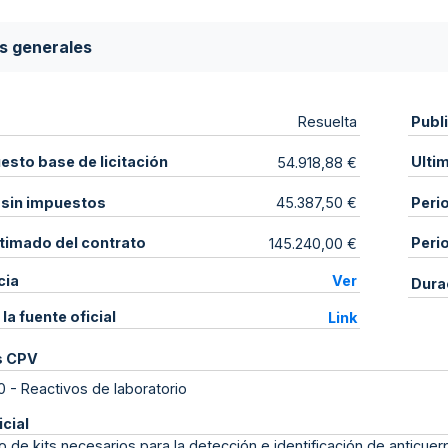
s generales
Publ
Resuelta
sto base de licitación
Ulti
54.918,88 €
 sin impuestos
Peri
45.387,50 €
stimado del contrato
Peri
145.240,00 €
cia
Ver
Dura
 la fuente oficial
Link
s CPV
0
-
Reactivos de laboratorio
icial
o de kits necesarios para la detección e identificación de anticu