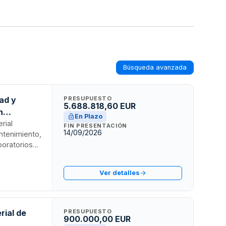
Búsqueda avanzada
dad y
PRESUPUESTO
5.688.818,60 EUR
n
En Plazo
alunya
rial
FIN PRESENTACIÓN
14/09/2026
ntenimiento,
boratorios
ige por la
 están
Ver detalles
rial de
PRESUPUESTO
900.000,00 EUR