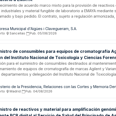
lecimiento de acuerdo marco mixto para la provisión de reactivos
 industriales y material fungible de laboratorio a EMAYA mediante 
amado y bajo pedido. El contrato, sujeto a regulación armonizada,
ctura en modalidad de acuerdo marco con contratos basados de e
licitación, con duración inicial de tres años y adjudicación a través
resa Municipal d'Aigües i Clavegueram, S.A.
micos y técnicos. Los proveedores deberán acreditar solvencia 
erto
·
Sancellas
·
Pub.
05/08/2026
ca demostrable en suministros análogos.
nistro de consumibles para equipos de cromatografía Ag
n del Instituto Nacional de Toxicología y Ciencias Foren
ación para el suministro de consumibles destinados al mantenimien
onamiento de equipos de cromatografía de marcas Agilent y Varian
s departamentos y delegación del Instituto Nacional de Toxicología
ses. Los consumibles incluyen accesorios, materiales auxiliares y
nálisis químicos y toxicológicos forenses, necesarios para la inve
isterio de la Presidencia, Relaciones con las Cortes y Memoria De
ial de sustancias decomisadas, análisis de drogas de abuso y det
erto
·
Madrid
·
Pub.
04/08/2026
ohol etílico en matrices biológicas aplicables a procedimientos pe
nistro de reactivos y material para amplificación genóm
nte PCR digital al Servicio de Salud del Principado de A