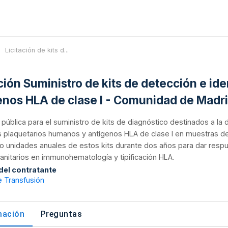
Licitación de kits d...
ación Suministro de kits de detección e id
enos HLA de clase I - Comunidad de Madr
n pública para el suministro de kits de diagnóstico destinados a la
s plaquetarios humanos y antígenos HLA de clase I en muestras d
co unidades anuales de estos kits durante dos años para dar respu
anitarios en immunohematología y tipificación HLA.
 del contratante
e Transfusión
mación
Preguntas