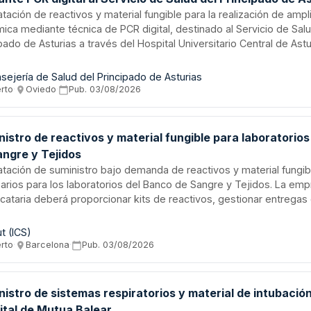
tación de reactivos y material fungible para la realización de ampl
ica mediante técnica de PCR digital, destinado al Servicio de Salu
pado de Asturias a través del Hospital Universitario Central de Astur
istro se realizará mediante procedimiento abierto, con entregas p
 necesidades del servicio de laboratorio, en horarios y plazos m
sejería de Salud del Principado de Asturias
ecidos. El contrato incluye la obligación del adjudicatario de facili
erto
·
Oviedo
·
Pub.
03/08/2026
integración de resultados en el sistema de gestión de laboratorio.
istro de reactivos y material fungible para laboratorio
angre y Tejidos
atación de suministro bajo demanda de reactivos y material fungib
arios para los laboratorios del Banco de Sangre y Tejidos. La em
cataria deberá proporcionar kits de reactivos, gestionar entregas 
strar información técnica y fichas de seguridad, y prestar servici
enda para cualquier incidencia. El contrato se regirá mediante pro
ut (ICS)
o, evaluando las ofertas conforme a los criterios de adjudicación
erto
·
Barcelona
·
Pub.
03/08/2026
lecidos.
istro de sistemas respiratorios y material de intubación
ital de Mutua Balear