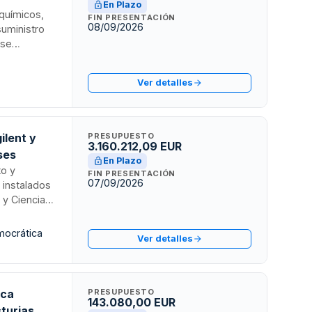
En Plazo
 químicos,
FIN PRESENTACIÓN
08/09/2026
suministro
 se
jecución sin
 de criterios
Ver detalles
económica y
ilent y
PRESUPUESTO
3.160.212,09 EUR
ses
En Plazo
to y
FIN PRESENTACIÓN
07/09/2026
 instalados
 y Ciencias
 productos
stigación
mocrática
Ver detalles
erminación
nales.
ica
PRESUPUESTO
143.080,00 EUR
sturias