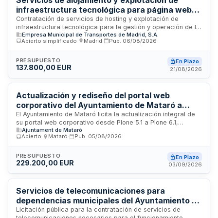
y edición de contenidos culturales dirigidos al público
infraestructura tecnológica para página web
interesado en la oferta cultural autonómica.
de Empresa Municipal de Transportes de
Contratación de servicios de hosting y explotación de
infraestructura tecnológica para la gestión y operación de la
Madrid
Empresa Municipal de Transportes de Madrid, S.A.
página web de la Empresa Municipal de Transportes de
Abierto simplificado
·
Madrid
·
Pub.
06/08/2026
Madrid, S.A. El contrato incluye el alojamiento de servidores,
mantenimiento técnico y disponibilidad de la plataforma web.
La adjudicación se realizará conforme a procedimiento
PRESUPUESTO
En Plazo
137.800,00 EUR
simplificado, evaluando criterios de solvencia técnica y
21/08/2026
económica de los licitadores interesados en prestar estos
servicios especializados.
Actualización y rediseño del portal web
corporativo del Ayuntamiento de Mataró a
Plone 6.1 con nuevas funcionalidades,
El Ayuntamiento de Mataró licita la actualización integral de
su portal web corporativo desde Plone 5.1 a Plone 6.1,
mantenimiento y alojamiento en la nube
Ajuntament de Mataró
incluyendo migración completa de datos, rediseño conforme
Abierto
·
Mataró
·
Pub.
05/08/2026
a criterios de accesibilidad y usabilidad con enfoque Mobile
First, implementación de nuevas funcionalidades, migración
de infraestructura a entorno cloud, y servicios de
PRESUPUESTO
En Plazo
229.200,00 EUR
mantenimiento preventivo, correctivo y evolutivo con soporte
03/09/2026
técnico continuo durante veinticuatro horas.
Servicios de telecomunicaciones para
dependencias municipales del Ayuntamiento de
Puerto Real
Licitación pública para la contratación de servicios de
telecomunicaciones necesarios para el funcionamiento