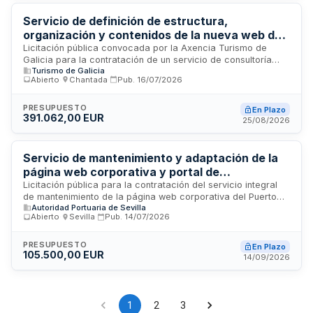
prestaciones realizadas y sus consecuencias para la
organización.
Servicio de definición de estructura,
organización y contenidos de la nueva web de
Turismo de Galicia
Licitación pública convocada por la Axencia Turismo de
Galicia para la contratación de un servicio de consultoría
Turismo de Galicia
especializado en la definición integral de la nueva
Abierto
·
Chantada
·
Pub.
16/07/2026
plataforma web institucional. El servicio incluye el análisis,
diseño y estructuración de la arquitectura informática, la
organización jerárquica de contenidos turísticos, así como la
PRESUPUESTO
En Plazo
391.062,00 EUR
definición de estrategias de información y usabilidad. Este
25/08/2026
proyecto busca modernizar la presencia digital de la
organización de turismo de la comunidad autónoma,
optimizando la experiencia del usuario y la accesibilidad a
Servicio de mantenimiento y adaptación de la
información sobre recursos y destinos turísticos de Galicia.
página web corporativa y portal de
transparencia de la Autoridad Portuaria de
Licitación pública para la contratación del servicio integral
de mantenimiento de la página web corporativa del Puerto
Sevilla
Autoridad Portuaria de Sevilla
de Sevilla y del Portal de Transparencia de la Autoridad
Abierto
·
Sevilla
·
Pub.
14/07/2026
Portuaria de Sevilla. El contrato incluye la adaptación de los
sitios web para cumplir con requisitos de accesibilidad,
mantenimiento anual base y una bolsa de horas destinada a
PRESUPUESTO
En Plazo
105.500,00 EUR
trabajos de mantenimiento evolutivo y perfectivo. Los
14/09/2026
trabajos abarcan mantenimiento correctivo, adaptativo,
perfectivo y evolutivo, así como garantizar la accesibilidad
web. La ejecución se realiza mediante reuniones bimestrales
entre el adjudicatario y la Autoridad Portuaria.
1
2
3