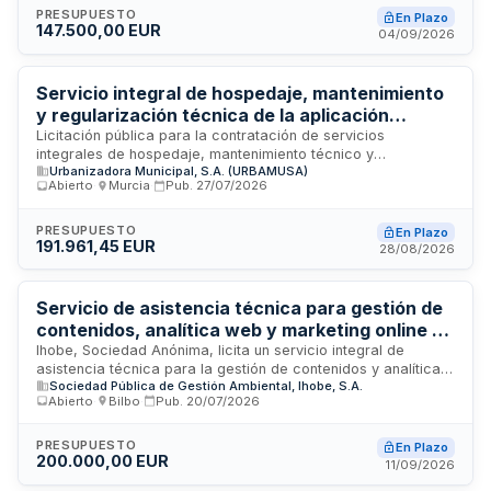
documentación. El contrato se rige por la Ley de Contratos
PRESUPUESTO
En Plazo
147.500,00 EUR
del Sector Público y se tramita mediante procedimiento
04/09/2026
abierto o abierto supersimplificado. La naturaleza del
contrato es privada de prestación de servicios, y su
ejecución se somete a supervisión por la persona
Servicio integral de hospedaje, mantenimiento
responsable designada.
y regularización técnica de la aplicación
Tramitaciones
Licitación pública para la contratación de servicios
integrales de hospedaje, mantenimiento técnico y
Urbanizadora Municipal, S.A. (URBAMUSA)
regularización de la aplicación informática Tramitaciones. El
Abierto
·
Murcia
·
Pub.
27/07/2026
servicio incluye la estabilización, saneamiento y
actualización de la plataforma, así como su alojamiento en
infraestructura adecuada. La contratación corre a cargo del
PRESUPUESTO
En Plazo
191.961,45 EUR
Consejo de Administración de Urbanizadora Municipal, S.A.
28/08/2026
(URBAMUSA), organismo municipal con sede en Murcia. El
importe del contrato asciende a 57.285,41 euros y se tramita
mediante procedimiento de licitación pública abierta.
Servicio de asistencia técnica para gestión de
contenidos, analítica web y marketing online de
Ihobe
Ihobe, Sociedad Anónima, licita un servicio integral de
asistencia técnica para la gestión de contenidos y analítica
Sociedad Pública de Gestión Ambiental, Ihobe, S.A.
de sus sitios web y plataformas de redes sociales,
Abierto
·
Bilbo
·
Pub.
20/07/2026
incluyendo estrategias de marketing digital. El contrato
abarca las especificaciones técnicas detalladas en el Pliego
de Prescripciones Técnicas y se adjudicará mediante
PRESUPUESTO
En Plazo
200.000,00 EUR
procedimiento de concurso abierto. La persona contratista
11/09/2026
será responsable de la calidad técnica de los trabajos, las