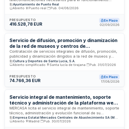
Ayuntamiento de Puerto Real
integral de todas las dependencias y oficinas municipales
Abierto
·
Puerto real
·
Pub.
04/08/2026
del Ayuntamiento de Puerto Real. El servicio abarca la
provisión, instalación, mantenimiento y gestión de
infraestructuras de comunicaciones que permitan la
PRESUPUESTO
En Plazo
416.528,78 EUR
conectividad y operatividad de los sistemas administrativos
02/09/2026
municipales. La prestación debe garantizar la disponibilidad
continua de los servicios de telefonía, datos e internet en los
diferentes edificios y dependencias del consistorio.
Servicio de difusión, promoción y dinamización
de la red de museos y centros de
interpretación de Santa Lucía de Tirajana
Contratación de servicios integrales de difusión, promoción,
publicidad y dinamización dirigidos a la red de museos y
Cultura y Deportes de Santa Lucía, S.A.
centros de interpretación del municipio de Santa Lucía de
Abierto simplificado
·
Santa lucía de tirajana
·
Pub.
31/07/2026
Tirajana. El servicio comprende actividades de divulgación
cultural, gestión de eventos, diseño gráfico, impresión digital,
desarrollo web y organización de talleres temáticos para
PRESUPUESTO
En Plazo
74.766,36 EUR
facilitar el acceso del público a las instituciones culturales
17/08/2026
municipales.
Servicio integral de mantenimiento, soporte
técnico y administración de la plataforma web
corporativa de MERCASA
MERCASA licita el servicio integral de mantenimiento, soporte
técnico, administración y evolución funcional de su
Empresa Estatal Mercados Centrales de Abastecimiento SA (MERCASA)
plataforma web corporativa, que incluye el sitio web
Abierto
·
Madrid
·
Pub.
30/07/2026
principal www.mercasa.es, sitios web asociados y activos
digitales de la organización, así como la digitalización de