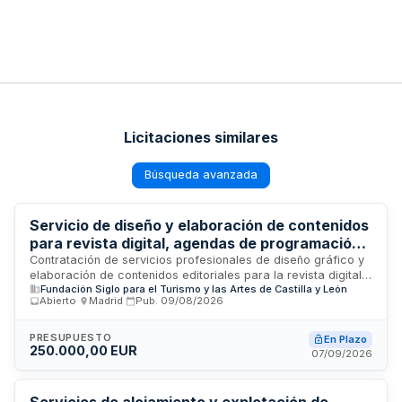
Licitaciones similares
Búsqueda avanzada
Servicio de diseño y elaboración de contenidos
para revista digital, agendas de programación
y newsletter de cultura de Castilla y León
Contratación de servicios profesionales de diseño gráfico y
elaboración de contenidos editoriales para la revista digital
Fundación Siglo para el Turismo y las Artes de Castilla y León
"Cultura Castilla y León", las agendas de programación
Abierto
·
Madrid
·
Pub.
09/08/2026
cultural de los cinco centros autonómicos dependientes de la
Fundación Siglo para el Turismo y las Artes de Castilla y León
(Museo de los Concilios, Museo de Arte Contemporáneo,
PRESUPUESTO
En Plazo
250.000,00 EUR
Museo Etnográfico, Museo de la Siderurgia y la Minería, y
07/09/2026
Palacio Quintanar), así como para el boletín informativo
cultural (newsletter) de periodicidad regular. El servicio
incluye la conceptualización visual, maquetación, redacción
Servicios de alojamiento y explotación de