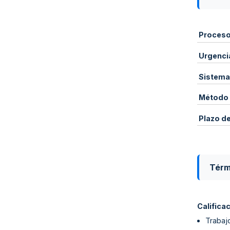
Proces
Urgenci
Sistema
Método 
Plazo d
Térm
Califica
Trabaj