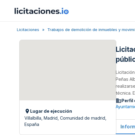
Licitaciones
Trabajos de demolición de inmuebles y movimie
Licit
públi
Licitació
Peñas Alb
realizars
técnica. 
Perfil
Ayuntamie
Lugar de ejecución
Villalbilla, Madrid, Comunidad de madrid,
España
Infor