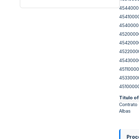
4544000
4541000
4540000
4520000
4542000
4522000
4543000
45110000
4533000
4510000
Título of
Contrato 
Albas
Proce