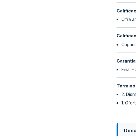
Califica
Cifra 
Califica
Capaci
Garantía
Final -
Términos
2. Dism
1. Ofer
Doc