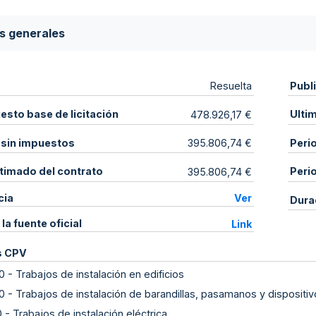
s generales
Publ
Resuelta
sto base de licitación
Ulti
478.926,17 €
 sin impuestos
Peri
395.806,74 €
stimado del contrato
Peri
395.806,74 €
cia
Ver
Dura
 la fuente oficial
Link
s CPV
0
-
Trabajos de instalación en edificios
0
-
Trabajos de instalación de barandillas, pasamanos y dispositi
0
-
Trabajos de instalación eléctrica