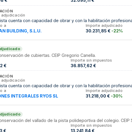
08 €
32.095,11 €
ACIÓN
 adjudicación
tista cuenta con capacidad de obrar y con la habilitación profesiona
o a
Importe adjudicado
N BUILDING, S.L.U.
30.231,85 €
-22%
djudicado
onservación de cubiertas. CEIP Gregorio Canella.
Importe sin impuestos
2 €
36.857,62 €
ACIÓN
 adjudicación
tista cuenta con capacidad de obrar y con la habilitación profesiona
o a
Importe adjudicado
NES INTEGRALES RYOS SL
31.218,00 €
-30%
djudicado
onservación del vallado de la pista polideportiva del colegio. CEIP 
Importe sin impuestos
3 €
13.241,84 €