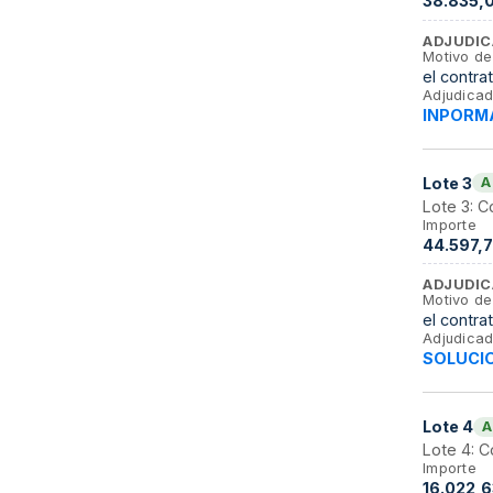
38.835,
ADJUDIC
Motivo de
el contra
Adjudicad
INPORMA
Lote
3
A
Lote 3: C
Importe
44.597,7
ADJUDIC
Motivo de
el contra
Adjudicad
SOLUCIO
Lote
4
A
Lote 4: C
Importe
16.022,6