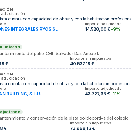
ACIÓN
 adjudicación
tista cuenta con capacidad de obrar y con la habilitación profesiona
o a
Importe adjudicado
NES INTEGRALES RYOS SL
14.520,00 €
-9%
djudicado
antenimiento del patio. CEIP Salvador Dalí. Anexo I.
Importe sin impuestos
99 €
40.537,18 €
ACIÓN
 adjudicación
tista cuenta con capacidad de obrar y con la habilitación profesiona
o a
Importe adjudicado
N BUILDING, S.L.U.
43.727,65 €
-11%
djudicado
antenimiento y conservación de la pista polideportiva del colegio. 
Importe sin impuestos
8 €
73.968,16 €