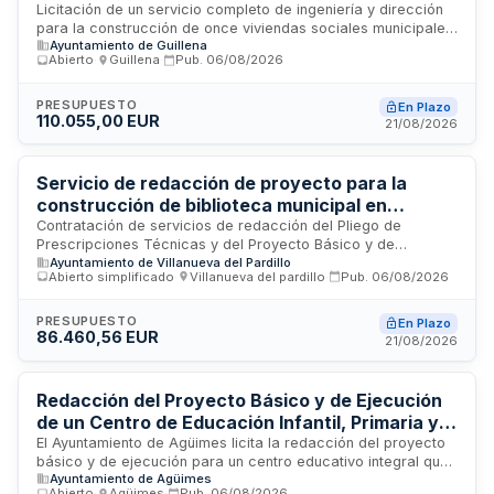
para construcción de viviendas sociales
Licitación de un servicio completo de ingeniería y dirección
para la construcción de once viviendas sociales municipales
municipales en Las Pajanosas
Ayuntamiento de Guillena
en la localidad de Las Pajanosas. El contrato incluye la
Abierto
·
Guillena
·
Pub.
06/08/2026
redacción del proyecto básico y de ejecución, la
elaboración del estudio de seguridad y salud, la dirección de
obra, la dirección de ejecución y la coordinación de
PRESUPUESTO
En Plazo
110.055,00 EUR
seguridad y salud durante toda la fase de construcción. El
21/08/2026
servicio será ejecutado por una empresa con experiencia
acreditada en trabajos de naturaleza similar durante los
últimos cinco años.
Servicio de redacción de proyecto para la
construcción de biblioteca municipal en
Villanueva del Pardillo
Contratación de servicios de redacción del Pliego de
Prescripciones Técnicas y del Proyecto Básico y de
Ayuntamiento de Villanueva del Pardillo
Ejecución para la construcción de una nueva biblioteca
Abierto simplificado
·
Villanueva del pardillo
·
Pub.
06/08/2026
municipal. El Ayuntamiento de Villanueva del Pardillo licita
este servicio de carácter intelectual, clasificado como
prestación de arquitectura e ingeniería conforme a la
PRESUPUESTO
En Plazo
86.460,56 EUR
legislación de contratos del sector público. Los trabajos se
21/08/2026
realizarán sobre la base de un programa de necesidades y
condiciones urbanísticas definidas, sin posibilidad de
revisión de precios.
Redacción del Proyecto Básico y de Ejecución
de un Centro de Educación Infantil, Primaria y
Secundaria Obligatoria de 45 Unidades en
El Ayuntamiento de Agüimes licita la redacción del proyecto
básico y de ejecución para un centro educativo integral que
Playa de Arinaga
Ayuntamiento de Agüimes
comprenderá educación infantil de primer y segundo ciclo,
Abierto
·
Agüimes
·
Pub.
06/08/2026