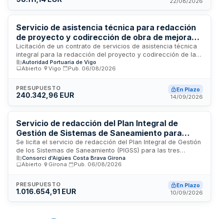
22/08/2026
llevará a cabo bajo el sistema de tanto alzado.
Servicio de asistencia técnica para redacción
de proyecto y codirección de obra de mejora
de eficiencia energética de la Estación
Licitación de un contrato de servicios de asistencia técnica
integral para la redacción del proyecto y codirección de las
Marítima del Puerto de Vigo
Autoridad Portuaria de Vigo
obras de mejora de eficiencia energética del edificio de la
Abierto
·
Vigo
·
Pub.
06/08/2026
Estación Marítima del Puerto de Vigo. El servicio incluye
estudios técnicos, análisis constructivos y económicos, así
como la supervisión de la ejecución de las obras. La
PRESUPUESTO
En Plazo
240.342,96 EUR
Autoridad Portuaria de Vigo licita este servicio por
14/09/2026
insuficiencia de medios propios, con una duración prevista
de catorce meses a partir de enero de dos mil veintiséis.
Servicio de redacción del Plan Integral de
Gestión de Sistemas de Saneamiento para
Blanes, Lloret de Mar y Palamós
Se licita el servicio de redacción del Plan Integral de Gestión
de los Sistemas de Saneamiento (PIGSS) para las tres
Consorci d'Aigües Costa Brava Girona
aglomeraciones urbanas de Blanes, Lloret de Mar y Palamós,
Abierto
·
Girona
·
Pub.
06/08/2026
de conformidad con la normativa de dominio público
hidráulico. El plan debe presentarse ante el organismo de
cuenca antes del veintiuno de septiembre de dos mil
PRESUPUESTO
En Plazo
1.016.654,91 EUR
veintiséis. La duración del contrato es de nueve meses, con
10/09/2026
procedimiento abierto de tramitación ordinaria. Se requiere
un equipo técnico multidisciplinar con experiencia específica
en dirección de planes maestros de saneamiento y modelaje