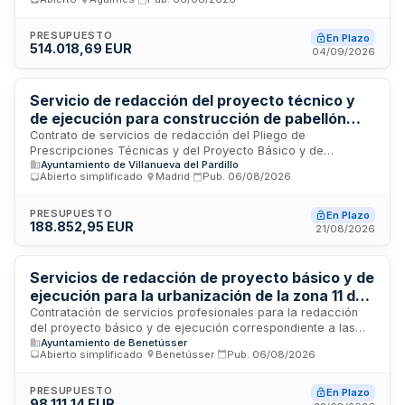
educación primaria y educación secundaria obligatoria, con
capacidad total de 45 unidades. El proyecto incluirá
mediciones, presupuestos, especificaciones técnicas,
PRESUPUESTO
En Plazo
514.018,69 EUR
diseño de instalaciones especializadas, estudio de gestión
04/09/2026
de residuos de construcción y demolición, y fórmula de
revisión de precios, conforme a la normativa de contratación
pública.
Servicio de redacción del proyecto técnico y
de ejecución para construcción de pabellón
deportivo municipal en Villanueva del Pardillo
Contrato de servicios de redacción del Pliego de
Prescripciones Técnicas y del Proyecto Básico y de
Ayuntamiento de Villanueva del Pardillo
Ejecución para la construcción de un nuevo pabellón
Abierto simplificado
·
Madrid
·
Pub.
06/08/2026
deportivo municipal en la calle de la Paloma, 54 de
Villanueva del Pardillo. El servicio incluye la elaboración de la
documentación técnica necesaria para ejecutar las obras de
PRESUPUESTO
En Plazo
188.852,95 EUR
ampliación de instalaciones deportivas municipales,
21/08/2026
financiadas dentro del Programa de Inversión Regional de la
Comunidad de Madrid para el período 2022-2026. Se trata
de una prestación de carácter intelectual sujeta a la
Servicios de redacción de proyecto básico y de
regulación especial de servicios de arquitectura e ingeniería.
ejecución para la urbanización de la zona 11 de
Benetússer
Contratación de servicios profesionales para la redacción
del proyecto básico y de ejecución correspondiente a las
Ayuntamiento de Benetússer
obras de urbanización de la zona 11 del municipio de
Abierto simplificado
·
Benetússer
·
Pub.
06/08/2026
Benetússer. El contrato incluye la elaboración de la
documentación técnica necesaria para la renovación de la
red de agua potable y alcantarillado en dicha zona,
PRESUPUESTO
En Plazo
98.111,14 EUR
financiado mediante fondos de solidaridad. La prestación se