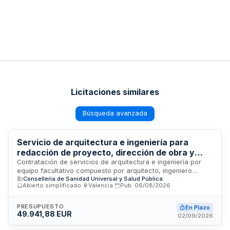
Licitaciones similares
Búsqueda avanzada
Servicio de arquitectura e ingeniería para
redacción de proyecto, dirección de obra y
coordinación de seguridad del Centro de
Contratación de servicios de arquitectura e ingeniería por
equipo facultativo compuesto por arquitecto, ingeniero
Atención Urgente del Centro de Salud el Clot de
Consellería de Sanidad Universal y Salud Pública
industrial o técnico industrial, y arquitecto técnico para la
Paterna
Abierto simplificado
·
Valencia
·
Pub.
06/08/2026
redacción del proyecto, dirección de obra y coordinación de
seguridad y salud de la reforma del Centro de Salud el Clot
de Paterna destinada a la implantación de un Centro de
PRESUPUESTO
En Plazo
49.941,88 EUR
Atención Urgente de funcionamiento veinticuatro horas,
02/09/2026
dependiente del Departamento de Salud de Valencia Arnau