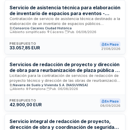
de Vilanova-Llíria.
Servicio de asistencia técnica para elaboración
de inventario de espacios para eventos -
Consorcio Cáceres Ciudad Histórica
Contratación de servicio de asistencia técnica destinado a la
elaboración de un inventario de espacios públicos
Consorcio Cáceres Ciudad Histórica
disponibles para la celebración de eventos en la ciudad
Abierto simplificado
·
Cáceres
·
Pub.
06/08/2026
histórica de Cáceres. Este inventario se integrará en el nuevo
Plan de Gestión de la ciudad histórica, permitiendo identificar
y catalogar los espacios adecuados para actividades y
PRESUPUESTO
En Plazo
33.057,85 EUR
eventos de carácter público. El Consorcio Cáceres Ciudad
21/08/2026
Histórica es el organismo responsable de esta licitación, que
se tramita mediante procedimiento abierto simplificado con
pluralidad de criterios.
Servicios de redacción de proyecto y dirección
de obra para reurbanización de plaza pública -
Navarra de Suelo y Vivienda S.A.
Licitación para la contratación de servicios de redacción de
proyecto técnico y dirección de las obras de reurbanización
Navarra de Suelo y Vivienda S.A. (NASUVINSA)
de la plaza Río Arga en Barañain. El contrato incluye la
Abierto
·
Pamplona
·
Pub.
06/08/2026
elaboración completa del proyecto ejecutivo y, en su caso,
la dirección técnica de la ejecución material de las obras de
remodelación del espacio público. Los trabajos se realizan
PRESUPUESTO
En Plazo
42.900,00 EUR
bajo la supervisión de Navarra de Suelo y Vivienda S.A.,
08/09/2026
organismo responsable de la gestión de suelo y actuaciones
urbanísticas en Navarra. El importe de licitación asciende a
treinta y nueve mil euros.
Servicio integral de redacción de proyecto,
dirección de obra y coordinación de seguridad