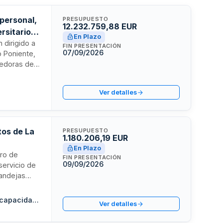
 personal,
PRESUPUESTO
12.232.759,88 EUR
rsitario
En Plazo
 dirigido a
FIN PRESENTACIÓN
07/09/2026
o Poniente,
dedoras de
integrados
esayunos y
Ver detalles
nsable de la
 puntos de
 satisfacción
tos de La
PRESUPUESTO
1.180.206,19 EUR
En Plazo
tro de
FIN PRESENTACIÓN
09/09/2026
servicio de
bandejas
ataria será
ndo la
Fundación Asturiana de Atención y Protección a Personas con Discapacidades y Dependencias (FASAD) M.P.
Ver detalles