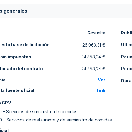
s generales
Publ
Resuelta
sto base de licitación
Ulti
26.063,31 €
 sin impuestos
Peri
24.358,24 €
stimado del contrato
Peri
24.358,24 €
cia
Ver
Dura
 la fuente oficial
Link
s CPV
0
-
Servicios de suministro de comidas
0
-
Servicios de restaurante y de suministro de comidas
icial