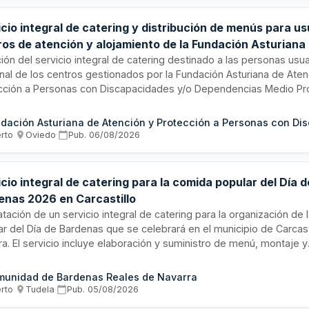
cio integral de catering y distribución de menús para us
ros de atención y alojamiento de la Fundación Asturiana
ción a Personas con Discapacidades
ción del servicio integral de catering destinado a las personas usua
nal de los centros gestionados por la Fundación Asturiana de Aten
cción a Personas con Discapacidades y/o Dependencias Medio Pro
cio comprende la elaboración, suministro, transporte, distribución,
cio de menús, así como la recogida y gestión de residuos. Los ali
imera calidad, preferentemente frescos y de temporada, adaptado
erto
·
Oviedo
·
Pub.
06/08/2026
idades nutricionales específicas de los usuarios. Se prestará en m
os con diferentes modalidades de comidas: almuerzos, meriendas
eta.
cio integral de catering para la comida popular del Día d
enas 2026 en Carcastillo
tación de un servicio integral de catering para la organización de
ar del Día de Bardenas que se celebrará en el municipio de Carcasti
a. El servicio incluye elaboración y suministro de menú, montaje y
ntaje de infraestructura, provisión de mobiliario y menaje, servic
eros, coordinación del evento, cumplimiento normativo sanitario 
unidad de Bardenas Reales de Navarra
uos.
erto
·
Tudela
·
Pub.
05/08/2026