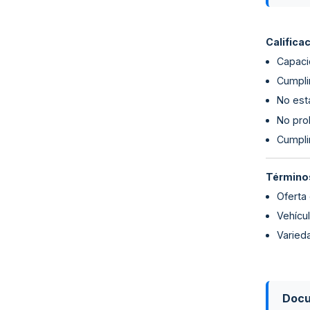
Califica
Capaci
Cumplim
No esta
No proh
Cumpli
Términos
Oferta
Vehícu
Varied
Doc