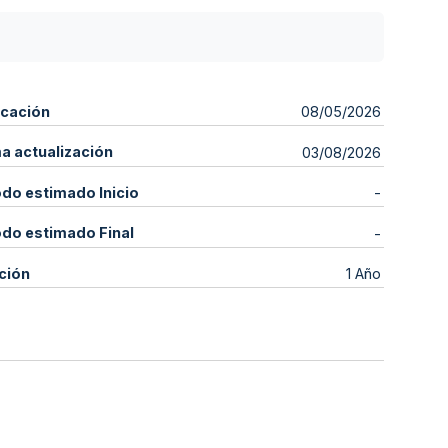
icación
08/05/2026
ma actualización
03/08/2026
odo estimado Inicio
-
odo estimado Final
-
ción
1 Año