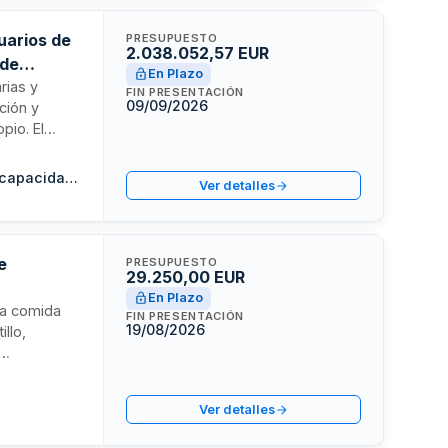
uarios de
PRESUPUESTO
2.038.052,57 EUR
 de
En Plazo
rias y
FIN PRESENTACIÓN
09/09/2026
ción y
pio. El
 emplatado y
mentos serán
Fundación Asturiana de Atención y Protección a Personas con Discapacidades y Dependencias (FASAD) M.P.
Ver detalles
s a las
últiples
 y pensión
e
PRESUPUESTO
29.250,00 EUR
En Plazo
 la comida
FIN PRESENTACIÓN
19/08/2026
llo,
io de
y gestión de
Ver detalles