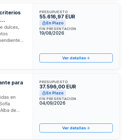
criterios
PRESUPUESTO
55.616,97 EUR
e
En Plazo
de dulces,
FIN PRESENTACIÓN
19/08/2026
ntos
ependientes
 ambientales
miento
Ver detalles
rante para
PRESUPUESTO
37.596,00 EUR
En Plazo
midas en
FIN PRESENTACIÓN
04/09/2026
Sofía
 Alba de
 diarios en
, con
Ver detalles