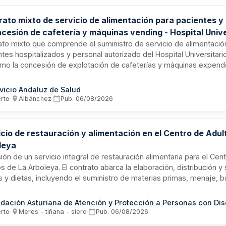
rato mixto de servicio de alimentación para pacientes y
cesión de cafetería y máquinas vending - Hospital Unive
ente
ato mixto que comprende el suministro de servicio de alimentación
tes hospitalizados y personal autorizado del Hospital Universitari
omo la concesión de explotación de cafeterías y máquinas expen
s y alimentos. El Servicio Andaluz de Salud licita estos servicios 
stauración y hostelería para garantizar la provisión de comidas, d
vicio Andaluz de Salud
erios en las instalaciones hospitalarias. El adjudicatario será respo
erto
·
Albánchez
·
Pub.
06/08/2026
ón integral de cocinas, comedores, servicios de catering interno y
automáticos, asegurando calidad nutricional, higiene alimentaria y
uarios.
cio de restauración y alimentación en el Centro de Adul
leya
ción de un servicio integral de restauración alimentaria para el Cen
s de La Arboleya. El contrato abarca la elaboración, distribución y 
 y dietas, incluyendo el suministro de materias primas, menaje, 
rmicas y productos de limpieza y desinfección. La empresa adjudic
nsable de la gestión completa del servicio de comedor, garantiza
d nutricional y la seguridad alimentaria según la normativa vigente.
erto
·
Meres - tiñana - siero
·
Pub.
06/08/2026