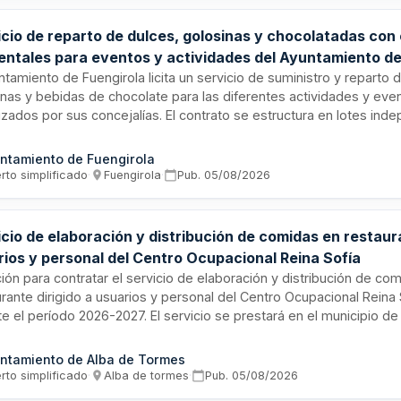
cio de reparto de dulces, golosinas y chocolatadas con 
entales para eventos y actividades del Ayuntamiento d
girola
ntamiento de Fuengirola licita un servicio de suministro y reparto 
inas y bebidas de chocolate para las diferentes actividades y eve
izados por sus concejalías. El contrato se estructura en lotes ind
eden adjudicarse a uno o varios licitadores, priorizando criterios
 prestación del servicio. La ejecución se tramita mediante procedi
ntamiento de Fuengirola
o simplificado abreviado.
rto simplificado
·
Fuengirola
·
Pub.
05/08/2026
icio de elaboración y distribución de comidas en restau
rios y personal del Centro Ocupacional Reina Sofía
ción para contratar el servicio de elaboración y distribución de co
rante dirigido a usuarios y personal del Centro Ocupacional Reina 
e el período 2026-2027. El servicio se prestará en el municipio de
s (Salamanca) y comprende la preparación y suministro de menús
stalaciones del centro ocupacional. La duración inicial es de un año
ntamiento de Alba de Tormes
lidad de una prórroga adicional de idéntico período.
rto simplificado
·
Alba de tormes
·
Pub.
05/08/2026