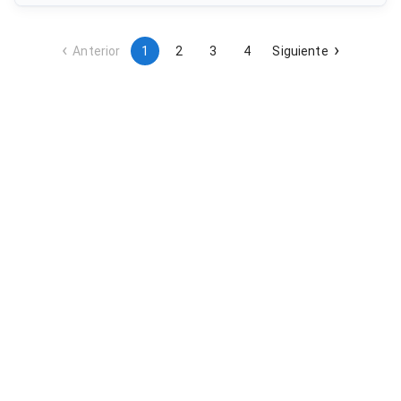
recursos, personal, equipamiento y materiales requeridos en
la organización de manifestaciones públicas, festivales,
conciertos, competiciones deportivas y eventos
comunitarios. Se trata de un acuerdo marco abierto que
Anterior
1
2
3
4
Siguiente
facilita la contratación dinámica según las necesidades
puntuales del municipio tinerfeño.