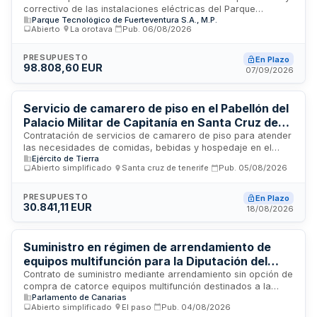
correctivo de las instalaciones eléctricas del Parque
Parque Tecnológico de Fuerteventura S.A., M.P.
Tecnológico de Fuerteventura, incluyendo la urbanización del
Abierto
·
La orotava
·
Pub.
06/08/2026
sistema general, estación depuradora, estación de bombeo
de aguas pluviales, alumbrado y centro de transformación. El
contrato se tramita mediante procedimiento abierto ordinario
PRESUPUESTO
En Plazo
98.808,60 EUR
tras quedar desiertas tres convocatorias previas. Incluye una
07/09/2026
bolsa de horas anuales para mantenimiento correctivo y
requiere que el contratista disponga de solvencia técnica
acreditada mediante trabajos similares realizados en los
Servicio de camarero de piso en el Pabellón del
últimos tres años.
Palacio Militar de Capitanía en Santa Cruz de
Tenerife
Contratación de servicios de camarero de piso para atender
las necesidades de comidas, bebidas y hospedaje en el
Ejército de Tierra
Pabellón del Palacio de Capitanía situado en Santa Cruz de
Abierto simplificado
·
Santa cruz de tenerife
·
Pub.
05/08/2026
Tenerife. La empresa adjudicataria será responsable de
ejecutar los procesos de pre-servicio, servicio y post-
servicio, incluyendo montaje de mesas, servicio de comidas
PRESUPUESTO
En Plazo
30.841,11 EUR
y banquetes, atención al personal, servicio de alimentos y
18/08/2026
bebidas tanto en zonas comunes como en habitaciones,
respetando en todo momento las normas de seguridad e
higiene en manipulación alimentaria y protocolos
Suministro en régimen de arrendamiento de
establecidos.
equipos multifunción para la Diputación del
Común de Canarias
Contrato de suministro mediante arrendamiento sin opción de
compra de catorce equipos multifunción destinados a la
Parlamento de Canarias
sede y oficinas administrativas de la Diputación del Común. El
Abierto simplificado
·
El paso
·
Pub.
04/08/2026
servicio incluye el mantenimiento integral, reparaciones,