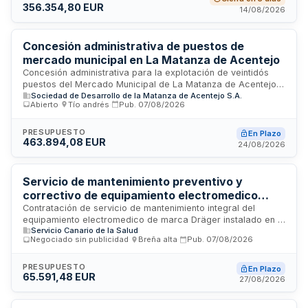
356.354,80 EUR
en seis lotes funcionales que abarcan producción técnica,
14/08/2026
programación de actividades, Casa del Terror, seguridad,
infraestructuras temporales y atención al público. La
prestación incluye cobertura integral de todas las zonas del
Concesión administrativa de puestos de
evento, equipamiento profesional, personal técnico
mercado municipal en La Matanza de Acentejo
especializado y servicios complementarios necesarios para
Concesión administrativa para la explotación de veintidós
el desarrollo correcto del evento.
puestos del Mercado Municipal de La Matanza de Acentejo,
Sociedad de Desarrollo de la Matanza de Acentejo S.A.
ubicado en la Carretera General del Norte. La Sociedad de
Abierto
·
Tío andrés
·
Pub.
07/08/2026
Desarrollo de La Matanza de Acentejo licita el uso privativo
de los locales para actividades comerciales de carácter
gastronómico y de alimentación, incluyendo la realización de
PRESUPUESTO
En Plazo
463.894,08 EUR
obras de adecuación y puesta en funcionamiento
24/08/2026
autorizadas.
Servicio de mantenimiento preventivo y
correctivo de equipamiento electromedico
Dräger en el Hospital Universitario de La Palma
Contratación de servicio de mantenimiento integral del
equipamiento electromedico de marca Dräger instalado en el
Servicio Canario de la Salud
Hospital Universitario de La Palma. El contratista debe
Negociado sin publicidad
·
Breña alta
·
Pub.
07/08/2026
aportar todos los equipos, herramientas y materiales
necesarios para realizar el mantenimiento preventivo y
correctivo, cumpliendo normativa técnico-legal aplicable a
PRESUPUESTO
En Plazo
65.591,48 EUR
productos sanitarios, compatibilidad electromagnética y
27/08/2026
legislación sobre residuos de aparatos eléctricos. Incluye
formación de personal, vigilancia de la salud y