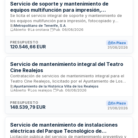
certificaciones de prevención de riesgos laborales.
Servicio de soporte y mantenimiento de
equipos multifunción para impresión,
fotocopiado y escaneado - Metropolitano de
Se licita el servicio integral de soporte y mantenimiento de
los equipos multifunción para impresión, fotocopiado y
Tenerife
Metropolitano de Tenerife, S.A.
escaneado que Metropolitano de Tenerife tiene instalados en
Abierto
·
La orotava
·
Pub.
06/08/2026
sus dependencias, así como de los nuevos equipos que se
suministren en el futuro. El contrato incluye la reparación y el
mantenimiento preventivo y correctivo de toda la flota de
PRESUPUESTO
En Plazo
120.546,66 EUR
equipos de reprografía del organismo, garantizando la
31/08/2026
continuidad operativa de estos servicios esenciales para el
funcionamiento de la empresa pública de transporte.
Servicio de mantenimiento integral del Teatro
Cine Realejos
Contratación de servicios de mantenimiento integral para el
Teatro Cine Realejos, licicitado por el Ayuntamiento de Los
Ayuntamiento de la Histórica Villa de los Realejos
Realejos. El contrato abarca prestaciones propias de
Abierto
·
Los realejos
·
Pub.
06/08/2026
servicios administrativos sujetos a la Ley de Contratos del
Sector Público. La ejecución será supervisada por el órgano
de contratación, que ostenta facultades de inspección,
PRESUPUESTO
En Plazo
148.539,79 EUR
interpretación del contrato y resolución de incidencias. La
21/08/2026
adjudicación se realizará conforme a procedimientos que
salvaguarden la libre competencia y se publicará en el Perfil
del Contratante.
Servicio de mantenimiento de instalaciones
eléctricas del Parque Tecnológico de
Fuerteventura
Licitación pública del servicio de mantenimiento preventivo y