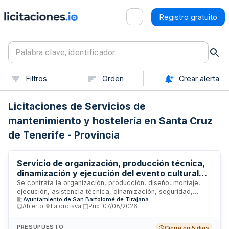
Registro gratuito
Filtros
Orden
Crear alerta
Licitaciones de Servicios de
mantenimiento y hostelería en Santa Cruz
de Tenerife - Provincia
Servicio de organización, producción técnica,
dinamización y ejecución del evento cultural
juvenil Maspaterror 2026 del Ayuntamiento de
Se contrata la organización, producción, diseño, montaje,
ejecución, asistencia técnica, dinamización, seguridad,
San Bartolomé de Tirajana
Ayuntamiento de San Bartolomé de Tirajana
prevención, infraestructuras auxiliares, atención al público,
Abierto
·
La orotava
·
Pub.
07/08/2026
catering y desmontaje del evento juvenil y cultural
denominado Maspaterror 2026. El Ayuntamiento de San
Bartolomé de Tirajana licita este servicio mediante división
PRESUPUESTO
Cierra en 5 días