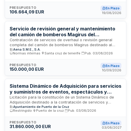
piezas y repuestos durante toda la duración del contrato, así
como la prestación de asistencia técnica mediante sistema
PRESUPUESTO
En Plazo
106.664,09 EUR
de gestión de incidencias con atención telefónica. La
19/08/2026
empresa adjudicataria debe entregar informes mensuales
detallados sobre averías y tiempos de respuesta.
Servicio de revisión general y mantenimiento
del camión de bomberos Magirus del
Aeropuerto de Tenerife Norte
Contratación de servicios de overhaul o revisión general
completa del camión de bomberos Magirus destinado al
Aena S.M.E., S.A.
Aeropuerto de Tenerife Norte. El servicio incluye trabajos en
Normas internas
·
Santa cruz de tenerife
·
Pub.
03/08/2026
el chasis e instalación del sistema contra incendios del
vehículo, que deberán realizarse directamente por el
contratista sin posibilidad de subcontratación. AENA licita
PRESUPUESTO
En Plazo
150.000,00 EUR
este contrato de servicios bajo procedimiento general libre,
10/09/2026
siendo el adjudicatario responsable de la ejecución integral
de esta prestación de mantenimiento especializado.
Sistema Dinámico de Adquisición para servicios
y suministros de eventos, espectáculos y
actividades culturales y deportivas del
Licitación para la constitución de un Sistema Dinámico de
Adquisición destinado a la contratación de servicios y
Ayuntamiento de Puerto de la Cruz
Ayuntamiento de Puerto de la Cruz
suministros necesarios para la celebración de eventos,
Restringido
·
Puerto de la cruz
·
Pub.
03/08/2026
espectáculos públicos y actividades culturales y deportivas
promovidas por el Ayuntamiento de Puerto de la Cruz. El
procedimiento permite a la administración local disponer de
PRESUPUESTO
En Plazo
31.860.000,00 EUR
proveedores preseleccionados para la adquisición ágil de
03/08/2027