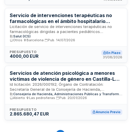
garantías establecidos en la licitación.
Servicio de intervenciones terapéuticas no
farmacológicas en el ámbito hospitalario
pediátrico - Consorci Corporació Sanitària Parc
Licitación de servicio de intervenciones terapéuticas no
farmacológicas dirigidas a pacientes pediátricos
Taulí
Salut (ICS)
hospitalizados del Consorci Corporació Sanitària Parc Taulí
Otros
·
Barcelona
·
Pub.
14/07/2026
de Sabadell. El servicio comprende actuaciones orientadas a
mejorar el benestar emocional, psicológico y social de los
menores en contexto hospitalario, mediante técnicas y
PRESUPUESTO
En Plazo
4000,00 EUR
enfoques terapéuticos complementarios. Se busca un
31/08/2026
prestador de servicios especializado en salud infantil y
bienestar integral que proporcione acompañamiento
profesional durante la estancia hospitalaria.
Servicios de atención psicológica a menores
víctimas de violencia de género en Castilla-La
Mancha.
Id licitación: 2026/000192; Órgano de Contratación:
Secretaría General de la Consejería de Hacienda,
Consejeria de Hacienda, Administraciones Públicas y Transformación Digital de la Junta de Comunidades de Castilla-La Mancha
Administraciones Públicas y Transformación Digital de la
Abierto
·
Las pedroñeras
·
Pub.
20/01/2026
Junta de Comunidades de Castilla-La Mancha; Importe:
1302582.03 EUR; Estado: PRE
PRESUPUESTO
Anuncio Previo
2.865.680,47 EUR