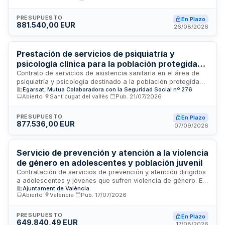
licitador es FRATERNIDAD-MUPRESPA, que contratará
mediante procedimiento abierto con pluralidad de criterios
de adjudicación. El contrato tiene naturaleza privada y se
PRESUPUESTO
En Plazo
881.540,00 EUR
rige por la Ley de Contratos del Sector Público. La ubicación
26/08/2026
del servicio es Valladolid.
Prestación de servicios de psiquiatría y
psicología clínica para la población protegida
por EGARSAT
Contrato de servicios de asistencia sanitaria en el área de
psiquiatría y psicología destinado a la población protegida
Egarsat, Mutua Colaboradora con la Seguridad Social nº 276
por EGARSAT, Mutua Colaboradora con la Seguridad Social
Abierto
·
Sant cugat del vallès
·
Pub.
21/07/2026
número 276. Los servicios incluyen evaluaciones,
diagnósticos y tratamientos psicológicos y psiquiátricos,
siendo necesario que el personal cuente con formación
PRESUPUESTO
En Plazo
877.536,00 EUR
especializada y experiencia profesional acreditada según el
07/09/2026
tipo de prestación.
Servicio de prevención y atención a la violencia
de género en adolescentes y población juvenil
Contratación de servicios de prevención y atención dirigidos
a adolescentes y jóvenes que sufren violencia de género. El
Ajuntament de València
contrato incluye la prestación de servicios conforme a las
Abierto
·
Valencia
·
Pub.
17/07/2026
especificaciones técnicas y administrativas establecidas en
el pliego, bajo la regulación de la Ley de Contratos del
Sector Público. Los servicios se ejecutarán en dependencias
PRESUPUESTO
En Plazo
649.840,49 EUR
municipales y se someterán a los criterios de adjudicación y
17/08/2026