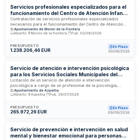
técnicos adecuados al volumen asistencial.
Servicios profesionales especializados para el
funcionamiento del Centro de Atención Infantil
Temprana de Morón de la Frontera
Contratación de servicios profesionales especializados
necesarios para el funcionamiento del Centro de Atención
Ayuntamiento de Morón de la Frontera
Infantil Temprana de Morón de la Frontera y su comarca. Los
Abierto
·
Morón de la frontera
·
Pub.
02/08/2026
servicios comprenden la prestación de disciplinas
interdisciplinares dirigidas a la atención integral de menores
usuarios y sus familias, garantizando la continuidad del
PRESUPUESTO
En Plazo
1.238.206,46 EUR
servicio público delegado de atención infantil temprana
30/08/2026
mediante la dotación del equipo interdisciplinar exigido por la
normativa autonómica aplicable.
Servicio de atención e intervención psicológica
para los Servicios Sociales Municipales del
Ayuntamiento de Azpeitia
Licitación de un servicio de atención e intervención
psicológica a cargo de un profesional de la psicología,
Ayuntamiento de Azpeitia
integrado en los Servicios Sociales Municipales del
Abierto
·
Azpeitia
·
Pub.
29/07/2026
Ayuntamiento de Azpeitia. El servicio se desarrollará
conforme a las prescripciones técnicas establecidas en el
pliego de condiciones, dentro de los términos y duración
PRESUPUESTO
En Plazo
265.972,26 EUR
especificados en el contrato.
09/09/2026
Servicio de prevención e intervención en salud
mental y bienestar emocional para personas