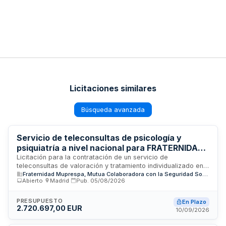
Licitaciones similares
Búsqueda avanzada
Servicio de teleconsultas de psicología y
psiquiatría a nivel nacional para FRATERNIDAD-
MUPRESPA
Licitación para la contratación de un servicio de
teleconsultas de valoración y tratamiento individualizado en
Fraternidad Muprespa, Mutua Colaboradora con la Seguridad Social nº 275
psicología y psiquiatría a nivel nacional. FRATERNIDAD-
Abierto
·
Madrid
·
Pub.
05/08/2026
MUPRESPA requiere una empresa proveedora que disponga
de instalaciones propias en territorio nacional, recursos
humanos cualificados, infraestructura tecnológica segura
PRESUPUESTO
En Plazo
2.720.697,00 EUR
conforme a normativa de protección de datos, y capacidad
10/09/2026
para gestionar la prestación de servicios sanitarios mediante
consulta virtual, garantizando disponibilidad de medios