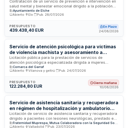
jóvenes de 12 a 30 años
Contratación de un servicio de prevención e intervención en
salud mental y bienestar emocional dirigido a la población
Ayuntamiento de Elche
joven entre 12 y 30 años. El contrato incluye la ejecución de
Abierto
·
Elx
·
Pub.
28/07/2026
actividades y prestaciones de apoyo psicosocial
especificadas en el pliego de prescripciones técnicas
particulares, con el objetivo de satisfacer las necesidades
PRESUPUESTO
En Plazo
439.438,40 EUR
administrativas de salud mental identificadas para este
24/08/2026
grupo de edad.
Servicio de atención psicológica para víctimas
de violencia machista y asesoramiento a
jóvenes en municipios de la comarca del Garraf
Licitación pública para la prestación de servicios de
atención psicológica especializada dirigida a mujeres
Comarca del Garraf
víctimas de violencias machistas y orientación psicológica
Abierto
·
Vilanova y geltrú
·
Pub.
24/07/2026
para jóvenes y adolescentes en los municipios de Canyelles,
Cubelles y Olivella. El contrato incluye dos lotes
diferenciados, ambos con duración inicial de un año
PRESUPUESTO
Cierra mañana
122.284,80 EUR
prorrogable hasta tres años adicionales, sujeto a
10/08/2026
disponibilidad presupuestaria. Se requiere experiencia previa
acreditada en servicios psicológicos similares durante los
últimos tres años.
Servicio de asistencia sanitaria y recuperadora
en régimen de hospitalización y ambulatorio
para pacientes con lesiones neurológicas -
Licitación de servicio de asistencia sanitaria y recuperadora
dirigido a pacientes con lesiones neurológicas, prestado en
FRATERNIDAD-MUPRESPA Valladolid
Fraternidad Muprespa, Mutua Colaboradora con la Seguridad Social nº 275
régimen de hospitalización y ambulatorio. El organismo
Abierto
·
Valladolid
·
Pub.
23/07/2026