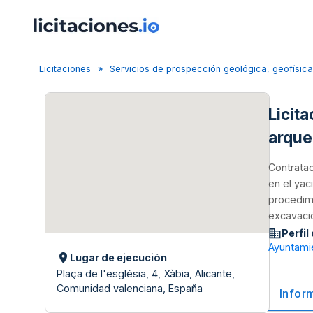
Licitaciones
Servicios de prospección geológica, geofísica 
Licit
arque
Contratac
en el yac
procedimi
excavaci
Perfil
Ayuntami
Lugar de ejecución
Plaça de l'església, 4, Xàbia, Alicante,
Comunidad valenciana, España
Infor