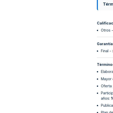
Térm
Califica
Otros -
Garantía
Final -
Términos
Elabor
Mayor 
Oferta
Partici
años
:
Publica
Plan d