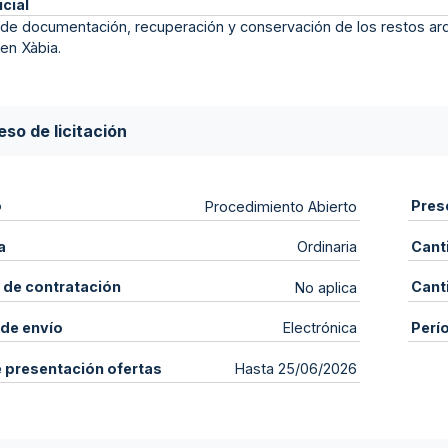
icial
de documentación, recuperación y conservación de los restos arq
 en Xàbia.
so de licitación
o
Pres
Procedimiento Abierto
a
Cant
Ordinaria
 de contratación
Cant
No aplica
de envío
Perí
Electrónica
e presentación ofertas
Hasta 25/06/2026