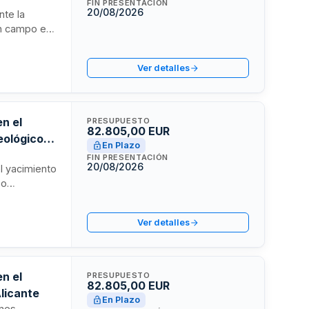
FIN PRESENTACIÓN
20/08/2026
nte la
 en campo en
xcavación,
arán
Ver detalles
écnicas del
acreditada
n el
PRESUPUESTO
82.805,00 EUR
eológico
En Plazo
FIN PRESENTACIÓN
20/08/2026
l yacimiento
eo
gación y
pecíficas
Ver detalles
n el
PRESUPUESTO
82.805,00 EUR
licante
En Plazo
ones