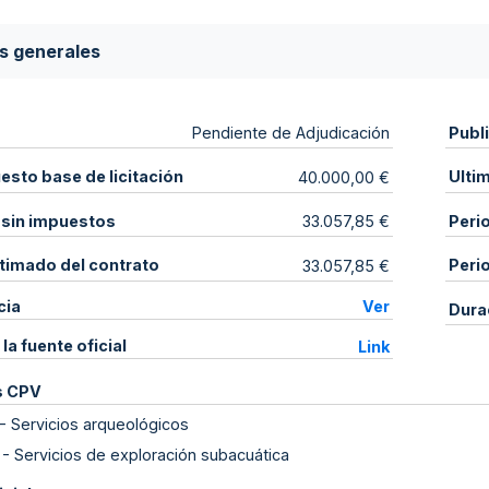
s generales
Publ
Pendiente de Adjudicación
sto base de licitación
Ulti
40.000,00 €
 sin impuestos
Peri
33.057,85 €
stimado del contrato
Peri
33.057,85 €
cia
Ver
Dura
 la fuente oficial
Link
s CPV
-
Servicios arqueológicos
-
Servicios de exploración subacuática