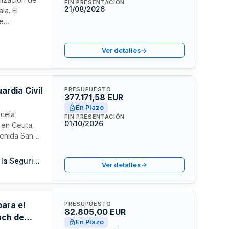
FIN PRESENTACIÓN
21/08/2026
la. El
 e
 excavación,
es restos
Ver detalles
s obras,
tección del
ardia Civil
PRESUPUESTO
377.171,58 EUR
En Plazo
rcela
FIN PRESENTACIÓN
01/10/2026
 en Ceuta.
venida San
do en 2005.
ar los
Sociedad de Infraestructuras y Equipamientos Penitenciarios y de la Seguridad del Estado, S.M.E., S.A.
Ver detalles
ios conforme
ara el
PRESUPUESTO
82.805,00 EUR
ach de
En Plazo