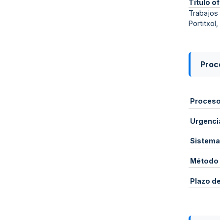
Título of
Trabajos 
Portitxol,
Proce
Proces
Urgenci
Sistema
Método 
Plazo d