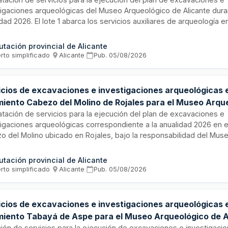
tigaciones arqueológicas del Museo Arqueológico de Alicante dura
dad 2026. El lote 1 abarca los servicios auxiliares de arqueología
cimiento Pobla de Ifach ubicado en Calp, incluyendo trabajos de e
tigación y documentación arqueológica. Los servicios se desarroll
utación provincial de Alicante
rme a los criterios técnicos especificados en las prescripciones t
rto simplificado
·
Alicante
·
Pub.
05/08/2026
o, con personal cualificado en arqueología medieval y experiencia 
vestigaciones arqueológicas.
icios de excavaciones e investigaciones arqueológicas e
miento Cabezo del Molino de Rojales para el Museo Arqu
licante
atación de servicios para la ejecución del plan de excavaciones e
tigaciones arqueológicas correspondiente a la anualidad 2026 en e
o del Molino ubicado en Rojales, bajo la responsabilidad del Mus
lógico de Alicante. El contrato incluye trabajos de campo, investi
entación arqueológica conforme a las prescripciones técnicas es
utación provincial de Alicante
ecidas para este lote.
rto simplificado
·
Alicante
·
Pub.
05/08/2026
icios de excavaciones e investigaciones arqueológicas e
miento Tabayá de Aspe para el Museo Arqueológico de A
ación de servicios para la ejecución de excavaciones e investigaci