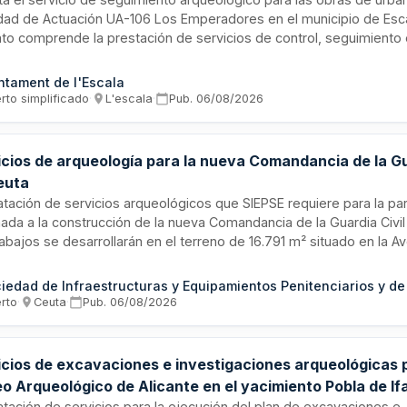
idad de Actuación UA-106 Los Emperadores en el municipio de Esca
ato comprende la prestación de servicios de control, seguimiento
vención arqueológica destinados a la localización, documentación,
tro, estudio y elaboración de documentación técnica de los posibl
ntament de l'Escala
ológicos que puedan resultar afectados durante la ejecución de la
rto simplificado
·
L'escala
·
Pub.
06/08/2026
tizando el cumplimiento de la normativa vigente en materia de pro
onio cultural.
icios de arqueología para la nueva Comandancia de la Gu
euta
atación de servicios arqueológicos que SIEPSE requiere para la pa
nada a la construcción de la nueva Comandancia de la Guardia Civil
abajos se desarrollarán en el terreno de 16.791 m² situado en la A
, donde anteriormente se ubicaba el Cuartel de las Heras demoli
udicatario deberá contar con un equipo multidisciplinar para ejecut
jos de prospección, excavación y análisis arqueológicos necesar
erto
·
Ceuta
·
Pub.
06/08/2026
lanificación aprobada.
icios de excavaciones e investigaciones arqueológicas p
o Arqueológico de Alicante en el yacimiento Pobla de If
atación de servicios para la ejecución del plan de excavaciones e