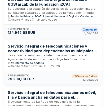
subjetivos de valoración técnica y económica.
6GStarLab de la Fundación i2CAT
Se contrata la prestación de servicios de operación integral
del satélite 6GStarLab, propiedad de la Fundación Privada
Fundació Privada I2CAT, Internet i Innovació Digital a Catalunya
i2CAT. El contrato abarca las tareas de operación,
Abierto
·
Pinós
·
Pub.
29/07/2026
supervisión, control y soporte técnico del satélite en órbita,
incluyendo la planificación de contactos con estaciones de
tierra, envío de telecomandos, recepción y análisis de
PRESUPUESTO
En Plazo
124.942,68 EUR
telemetría, seguimiento del estado de salud, gestión del
14/08/2026
apuntamiento de la carga útil, detección y resolución de
anomalías, y transferencia segura de datos hacia la
Fundación. El objetivo principal es garantizar la operación
Servicio integral de telecomunicaciones y
segura, continuada y eficiente del satélite, maximizando su
conectividad para dependencias municipales
vida útil.
del Ayuntamiento de Andorra
Licitación de servicios de telecomunicaciones para el
Ayuntamiento de Andorra, que incluye telefonía móvil,
Ayuntamiento de Andorra
telefonía fija, acceso a internet y centralita virtual. Los
Abierto
·
Andorra
·
Pub.
29/07/2026
servicios se prestarán en todas las dependencias y edificios
municipales de la entidad. Se trata de un contrato de
servicios continuos dirigido a garantizar la conectividad y las
PRESUPUESTO
Cierra en 5 días
79.200,00 EUR
comunicaciones internas y externas de la administración
12/08/2026
local, permitiendo la operatividad de las diferentes áreas y
departamentos municipales.
Servicio integral de telecomunicaciones móvil,
fija y banda ancha en datos para el
Ayuntamiento de La Roda de Andalucía
El Ayuntamiento de La Roda de Andalucía licita la
contratación de un servicio integral de telecomunicaciones