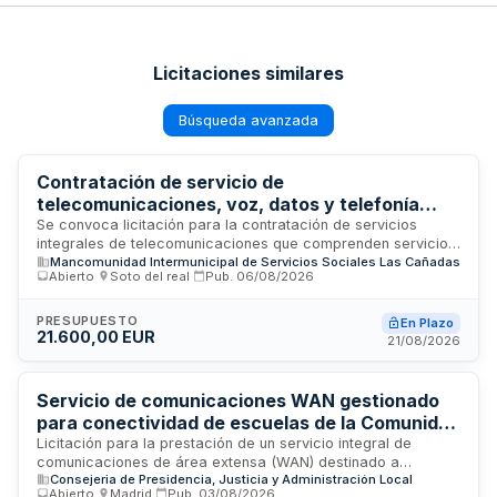
Licitaciones similares
Búsqueda avanzada
Contratación de servicio de
telecomunicaciones, voz, datos y telefonía
móvil para la Mancomunidad de Servicios
Se convoca licitación para la contratación de servicios
integrales de telecomunicaciones que comprenden servicio
Sociales Las Cañadas
Mancomunidad Intermunicipal de Servicios Sociales Las Cañadas
de voz, transmisión de datos y telefonía móvil para la
Abierto
·
Soto del real
·
Pub.
06/08/2026
Mancomunidad de Servicios Sociales Las Cañadas. El
contrato tiene una duración inicial de veinticuatro meses,
prorrogable por dos anualidades adicionales en modalidad
PRESUPUESTO
En Plazo
21.600,00 EUR
de doce meses cada una. Los servicios se prestarán
21/08/2026
conforme a las características técnicas especificadas en el
Pliego de Prescripciones Técnicas correspondiente,
incluyendo todos los gastos, tributos y tasas inherentes a la
Servicio de comunicaciones WAN gestionado
ejecución del contrato.
para conectividad de escuelas de la Comunidad
de Madrid
Licitación para la prestación de un servicio integral de
comunicaciones de área extensa (WAN) destinado a
Consejeria de Presidencia, Justicia y Administración Local
proporcionar conectividad escalable y gestionada
Abierto
·
Madrid
·
Pub.
03/08/2026