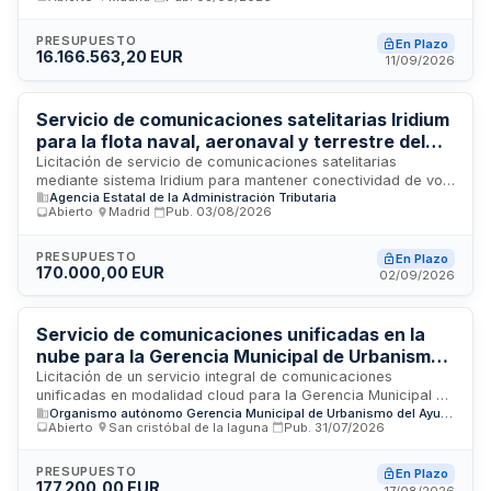
veinticuatro horas diarios a centros educativos de la
Comunidad de Madrid. El servicio incluye implantación,
operación y mantenimiento de infraestructuras de red,
PRESUPUESTO
En Plazo
16.166.563,20 EUR
equipamiento hardware y software, así como todas las
11/09/2026
actividades de ingeniería, canalización y puesta en marcha
necesarias para garantizar continuidad operativa alineada
con la evolución tecnológica del ecosistema educativo.
Servicio de comunicaciones satelitarias Iridium
para la flota naval, aeronaval y terrestre del
Departamento de Aduanas e II.EE. de la AEAT
Licitación de servicio de comunicaciones satelitarias
mediante sistema Iridium para mantener conectividad de voz,
Agencia Estatal de la Administración Tributaria
mensajería y datos en la flota marítima, helicópteros y
Abierto
·
Madrid
·
Pub.
03/08/2026
equipos terrestres del Departamento de Aduanas e II.EE. de
la Agencia Estatal de Administración Tributaria. El servicio es
imprescindible para garantizar comunicaciones seguras y
PRESUPUESTO
En Plazo
170.000,00 EUR
ágiles entre medios navales y terrestres en operaciones de
02/09/2026
represión de delitos de contrabando, estupefacientes y
géneros prohibidos.
Servicio de comunicaciones unificadas en la
nube para la Gerencia Municipal de Urbanismo
de La Laguna
Licitación de un servicio integral de comunicaciones
unificadas en modalidad cloud para la Gerencia Municipal de
Organismo autónomo Gerencia Municipal de Urbanismo del Ayuntamiento de San Cristóbal de la Laguna
Urbanismo de La Laguna. El contrato comprende centralita
Abierto
·
San cristóbal de la laguna
·
Pub.
31/07/2026
virtual en la nube con telefonía IP, servicio de telefonía móvil
con tarifa plana nacional, líneas de acceso a Internet
redundante de alta disponibilidad mediante fibra óptica, y
PRESUPUESTO
En Plazo
177.200,00 EUR
soporte técnico continuo. Se requiere cumplimiento del
17/08/2026