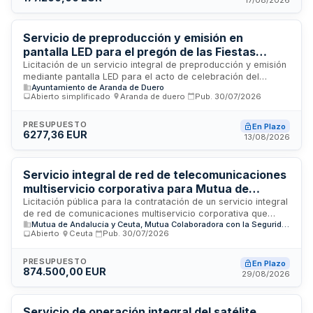
Esquema Nacional de Seguridad en nivel medio y normativa
específica de telecomunicaciones y seguridad de redes.
Servicio de preproducción y emisión en
pantalla LED para el pregón de las Fiestas
Patronales del Ayuntamiento de Aranda de
Licitación de un servicio integral de preproducción y emisión
mediante pantalla LED para el acto de celebración del
Duero
Ayuntamiento de Aranda de Duero
pregón anunciador de las Fiestas Patronales del
Abierto simplificado
·
Aranda de duero
·
Pub.
30/07/2026
Ayuntamiento de Aranda de Duero. El servicio incluye
grabación en alta definición con múltiples cámaras,
tratamiento audiovisual profesional y entrega de copias en
PRESUPUESTO
En Plazo
6277,36 EUR
soporte digital. Se desarrollará en el ejercicio 2026 con
13/08/2026
posibilidad de prórroga anual.
Servicio integral de red de telecomunicaciones
multiservicio corporativa para Mutua de
Andalucía y de Ceuta
Licitación pública para la contratación de un servicio integral
de red de comunicaciones multiservicio corporativa que
Mutua de Andalucía y Ceuta, Mutua Colaboradora con la Seguridad Social nº 115
proporcione servicios de datos, telefonía IP,
Abierto
·
Ceuta
·
Pub.
30/07/2026
videoconferencia e imagen a los centros de Mutua de
Andalucía y de Ceuta. El contrato incluye
telecomunicaciones, colaboración, ciberseguridad y
PRESUPUESTO
En Plazo
874.500,00 EUR
mantenimiento sobre la infraestructura informática de la
29/08/2026
entidad. La duración del contrato es de veinticuatro meses,
con procedimiento abierto y licitación electrónica. La
adjudicación se realizará conforme a criterios objetivos y
Servicio de operación integral del satélite