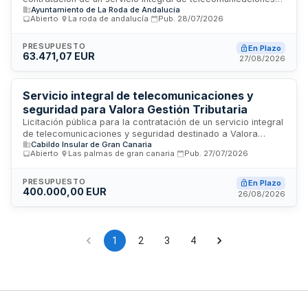
Ayuntamiento de La Roda de Andalucía
que incluye telefonía fija, centralita, telefonía móvil, banda
Abierto
·
La roda de andalucía
·
Pub.
28/07/2026
ancha en datos y servicios asociados, con suministro
accesorio de terminales móviles y equipamiento necesario.
El contrato se adjudicará mediante procedimiento abierto,
PRESUPUESTO
En Plazo
63.471,07 EUR
con una duración inicial de dos años y posibilidad de
27/08/2026
prórroga por otro período máximo de dos años. La
prestación garantiza la continuidad de las comunicaciones
municipales con responsabilidad única ante incidencias.
Servicio integral de telecomunicaciones y
seguridad para Valora Gestión Tributaria
Licitación pública para la contratación de un servicio integral
de telecomunicaciones y seguridad destinado a Valora
Cabildo Insular de Gran Canaria
Gestión Tributaria, organismo con sede en Las Palmas de
Abierto
·
Las palmas de gran canaria
·
Pub.
27/07/2026
Gran Canaria. El contrato comprende la provisión,
instalación, mantenimiento y gestión de infraestructuras de
telecomunicaciones, sistemas de comunicaciones
PRESUPUESTO
En Plazo
400.000,00 EUR
avanzadas y soluciones de seguridad física y electrónica
26/08/2026
necesarias para el funcionamiento operativo de la entidad. El
presupuesto estimado asciende a doscientos cuarenta mil
euros, e incluye tanto equipamiento como servicios de
soporte técnico y vigilancia integral.
1
2
3
4