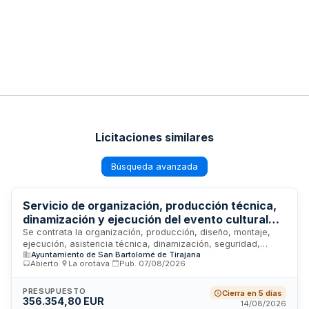
Licitaciones similares
Búsqueda avanzada
Servicio de organización, producción técnica,
dinamización y ejecución del evento cultural
juvenil Maspaterror 2026 del Ayuntamiento de
Se contrata la organización, producción, diseño, montaje,
ejecución, asistencia técnica, dinamización, seguridad,
San Bartolomé de Tirajana
Ayuntamiento de San Bartolomé de Tirajana
prevención, infraestructuras auxiliares, atención al público,
Abierto
·
La orotava
·
Pub.
07/08/2026
catering y desmontaje del evento juvenil y cultural
denominado Maspaterror 2026. El Ayuntamiento de San
Bartolomé de Tirajana licita este servicio mediante división
PRESUPUESTO
Cierra en 5 días
356.354,80 EUR
en seis lotes funcionales que abarcan producción técnica,
14/08/2026