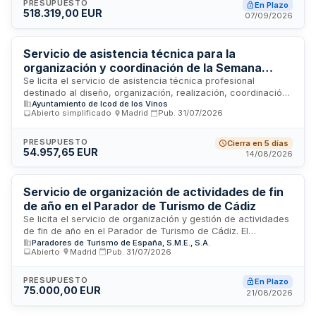
residentes y turistas, generando experiencias singulares que
PRESUPUESTO
En Plazo
518.319,00 EUR
dinamicen la zona comercial Mesa y López y el conjunto
07/09/2026
histórico de Pueblo Canario, declarado Bien de Interés
Cultural. La empresa adjudicataria debe aportar todos los
medios humanos, técnicos y materiales necesarios para la
Servicio de asistencia técnica para la
ejecución de los trabajos.
organización y coordinación de la Semana
Europea de la Movilidad 2026 y 2027 en Icod de
Se licita el servicio de asistencia técnica profesional
destinado al diseño, organización, realización, coordinación
los Vinos
Ayuntamiento de Icod de los Vinos
y seguimiento de la Semana Europea de la Movilidad durante
Abierto simplificado
·
Madrid
·
Pub.
31/07/2026
los años 2026 y 2027 en el municipio de Icod de los Vinos. El
contratista será responsable de la planificación integral del
evento, la coordinación de actividades y el seguimiento de
PRESUPUESTO
Cierra en 5 días
54.957,65 EUR
su ejecución, incluyendo la gestión de equipos técnicos
14/08/2026
especializados en movilidad sostenible. La duración es de
dos años, con desarrollo anual del 16 al 22 de septiembre.
Servicio de organización de actividades de fin
de año en el Parador de Turismo de Cádiz
Se licita el servicio de organización y gestión de actividades
de fin de año en el Parador de Turismo de Cádiz. El
Paradores de Turismo de España, S.M.E., S.A.
adjudicatario será responsable de planificar, coordinar y
Abierto
·
Madrid
·
Pub.
31/07/2026
ejecutar un programa completo de eventos y actividades
culturales para los clientes del establecimiento. El contratista
deberá aportar personal cualificado, materiales necesarios
PRESUPUESTO
En Plazo
75.000,00 EUR
y garantizar la correcta integración de los servicios con la
21/08/2026
operativa del parador, incluyendo propuestas variadas para
cada actividad dentro de los importes máximos establecidos