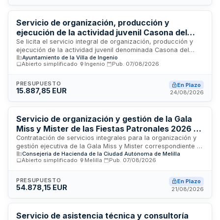
programación de actividades, Casa del Terror, seguridad,
infraestructuras temporales y atención al público. La
prestación incluye cobertura integral de todas las zonas del
Servicio de organización, producción y
evento, equipamiento profesional, personal técnico
ejecución de la actividad juvenil Casona del
especializado y servicios complementarios necesarios para
Terror 2026 del Ayuntamiento de Ingenio
Se licita el servicio integral de organización, producción y
el desarrollo correcto del evento.
ejecución de la actividad juvenil denominada Casona del
Ayuntamiento de la Villa de Ingenio
Terror 2026, destinada a público joven. El Ayuntamiento de
Abierto simplificado
·
Ingenio
·
Pub.
07/08/2026
Ingenio contrata la prestación completa del evento, que
incluye diseño narrativo, montaje de escenas, gestión de
acceso, control de aforo, medios personales y técnicos, así
PRESUPUESTO
En Plazo
15.887,85 EUR
como seguridad y primeros auxilios. El evento se
24/08/2026
desarrollará entre octubre y noviembre de 2026, en fases
sucesivas organizadas por grupos reducidos con control de
acceso.
Servicio de organización y gestión de la Gala
Miss y Mister de las Fiestas Patronales 2026 en
Melilla
Contratación de servicios integrales para la organización y
gestión ejecutiva de la Gala Miss y Mister correspondiente a
Consejeria de Hacienda de la Ciudad Autónoma de Melilla
las Fiestas Patronales 2026 en la Ciudad Autónoma de
Abierto simplificado
·
Melilla
·
Pub.
07/08/2026
Melilla. El adjudicatario asumirá la coordinación general,
producción ejecutiva, planificación de ensayos, elaboración
de escaleta, atención a candidatos y jurado, así como la
PRESUPUESTO
En Plazo
54.878,15 EUR
coordinación de servicios técnicos, auxiliares, sanitarios y
21/08/2026
de seguridad necesarios para garantizar el correcto
desarrollo del certamen, incluyendo la organización de
desfiles, música, iluminación, coreografías y montaje de la
Servicio de asistencia técnica y consultoría