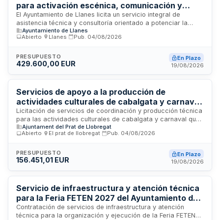
gala.
para activación escénica, comunicación y
dinamización cultural - Ayuntamiento de Llanes
El Ayuntamiento de Llanes licita un servicio integral de
asistencia técnica y consultoría orientado a potenciar la
Ayuntamiento de Llanes
programación cultural municipal, con énfasis especial en el
Abierto
·
Llanes
·
Pub.
04/08/2026
nuevo equipamiento Cinemar. El contrato abarca actividades
de coordinación técnica de espacios, producción de
contenidos audiovisuales, comunicación de eventos
PRESUPUESTO
En Plazo
429.600,00 EUR
culturales, mediación con agentes sociales y transferencia
19/08/2026
de conocimiento al personal municipal. Se trata de un
servicio de carácter transversal que garantizará la calidad,
continuidad y proyección de las iniciativas de artes
Servicios de apoyo a la producción de
escénicas, audiovisuales, actividades comunitarias e
actividades culturales de cabalgata y carnaval
iniciativas educativas.
del Ayuntamiento del Prat de Llobregat
Licitación de servicios de coordinación y producción técnica
para las actividades culturales de cabalgata y carnaval que
Ajuntament del Prat de Llobregat
organiza el Ayuntamiento del Prat de Llobregat. El
Abierto
·
El prat de llobregat
·
Pub.
04/08/2026
adjudicatario proporcionará recursos humanos
especializados en coordinación de eventos, regidoría de
actos y gestión de actividades en espacios públicos,
PRESUPUESTO
En Plazo
156.451,01 EUR
garantizando la continuidad y calidad en la ejecución de
19/08/2026
estas celebraciones del calendario festivo popular local.
Servicio de infraestructura y atención técnica
para la Feria FETEN 2027 del Ayuntamiento de
Gijón
Contratación de servicios de infraestructura y atención
técnica para la organización y ejecución de la Feria FETEN