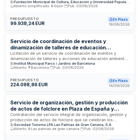
Fundación Municipal de Cultura, Educación y Universidad Popular de Gijón
2027 por parte del Ayuntamiento de Gijón/Xixón. El servicio
Abierto simplificado
·
Gijón
·
Pub.
03/08/2026
comprende la gestión de contactos con compañías
expositoras, recogida y valoración de fichas técnicas,
planificación de montaje y desmontaje de infraestructuras,
PRESUPUESTO
En Plazo
99.938,24 EUR
coordinación técnica durante el evento, y dotación de
19/08/2026
espacios con infraestructuras escénicas incluyendo luz,
sonido y tramoya. Se requiere atención y soporte técnico a
las compañías participantes durante el desarrollo de la feria.
Servicio de coordinación de eventos y
dinamización de talleres de educación
ambiental del Instituto Municipal de Parques y
Licitación de un servicio de coordinación de eventos y
dinamización de talleres y acciones de educación ambiental
Jardines de Barcelona con criterios de
Institut Municipal Parcs i Jardins de Barcelona
impulsadas por el Instituto Municipal de Parques y Jardines
sostenibilidad
Abierto
·
Barcelona
·
Pub.
03/08/2026
de Barcelona. El contrato incorpora medidas de contratación
pública sostenible, tanto de índole social como ambiental,
con una duración inicial de dos años y posibilidad de
PRESUPUESTO
En Plazo
224.098,86 EUR
prórroga por dos años más. La entidad contratante es la
14/09/2026
Gerència del IM Parcs i Jardins de Barcelona, dependiente
de la Presidència municipal.
Servicio de organización, gestión y producción
de actos de folclore en Plaza de España y
Pueblo Canario para Turismo Las Palmas
Contratación del servicio integral de organización, gestión y
producción de actos de folclore que se celebran los
Sociedad Turismo LPA Las Palmas de Gran Canaria, S.A.
sábados en Plaza de España y los domingos en Pueblo
Abierto
·
Las palmas de gran canaria
·
Pub.
02/08/2026
Canario. El servicio tiene como finalidad promocionar y
difundir la identidad de la cultura tradicional canaria entre