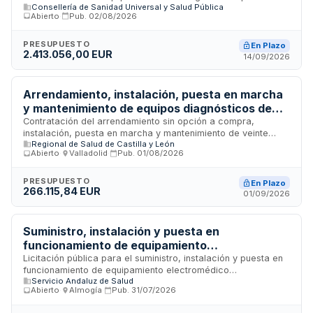
Consellería de Sanidad Universal y Salud Pública
compra final, destinado a los servicios de oftalmología,
Abierto
·
Pub.
02/08/2026
neumología, digestivo, unidad de cuidados intensivos,
anestesia y urgencias del Hospital General Universitario de
Castellón. El contrato se regirá por las disposiciones de la
PRESUPUESTO
En Plazo
2.413.056,00 EUR
Ley de Contratos del Sector Público y se adjudicará
14/09/2026
mediante procedimiento abierto, requiriendo la presentación
de documentación administrativa, técnica y económica en
sobres electrónicos diferenciados.
Arrendamiento, instalación, puesta en marcha
y mantenimiento de equipos diagnósticos de
monitorización sanitaria digital para atención
Contratación del arrendamiento sin opción a compra,
instalación, puesta en marcha y mantenimiento de veinte
primaria de la Gerencia Regional de Salud de
Regional de Salud de Castilla y León
equipos diagnósticos de monitorización sanitaria digital en
Castilla y León
Abierto
·
Valladolid
·
Pub.
01/08/2026
formato de fácil transporte, con integración de datos en la
historia clínica electrónica para la atención en el ámbito de
atención primaria de la Gerencia Regional de Salud de
PRESUPUESTO
En Plazo
266.115,84 EUR
Castilla y León. El servicio incluye la prestación técnica
01/09/2026
mediante un equipo de trabajo mínimo con profesionales
cualificados y la disponibilidad de canales de soporte
técnico para consultas e incidencias.
Suministro, instalación y puesta en
funcionamiento de equipamiento
electromédico para quirófanos y endoscopia
Licitación pública para el suministro, instalación y puesta en
funcionamiento de equipamiento electromédico
del Hospital Universitario Costa del Sol
Servicio Andaluz de Salud
especializado destinado al Hospital Universitario Costa del
Abierto
·
Almogía
·
Pub.
31/07/2026
Sol, dependiente del Servicio Andaluz de Salud. El objeto
incluye motores para quirófanos de traumatología y