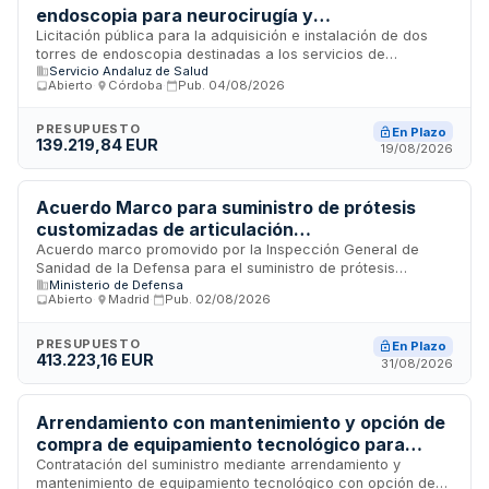
endoscopia para neurocirugía y
otorrinolaringología del Hospital Reina Sofía de
Licitación pública para la adquisición e instalación de dos
torres de endoscopia destinadas a los servicios de
Córdoba
Servicio Andaluz de Salud
neurocirugía y otorrinolaringología del Hospital Reina Sofía
Abierto
·
Córdoba
·
Pub.
04/08/2026
de Córdoba. El Servicio Andaluz de Salud licita este
suministro de equipamiento médico especializado, que
incluye tanto el suministro de los sistemas de endoscopia
PRESUPUESTO
En Plazo
139.219,84 EUR
como los servicios de instalación y puesta en funcionamiento
19/08/2026
en los quirófanos del centro sanitario cordobés.
Acuerdo Marco para suministro de prótesis
customizadas de articulación
temporomandibular en cirugía oral y
Acuerdo marco promovido por la Inspección General de
Sanidad de la Defensa para el suministro de prótesis
maxilofacial del Ministerio de Defensa
Ministerio de Defensa
customizadas de articulación temporomandibular destinadas
Abierto
·
Madrid
·
Pub.
02/08/2026
a procedimientos de cirugía oral y maxilofacial. El contrato,
tramitado mediante procedimiento abierto conforme a la Ley
de Contratos del Sector Público, establece las condiciones
PRESUPUESTO
En Plazo
413.223,16 EUR
generales que regirán los futuros contratos de suministro
31/08/2026
derivados del acuerdo durante su período de vigencia,
incluyendo requisitos de calidad, formación del personal
sanitario y actualización tecnológica.
Arrendamiento con mantenimiento y opción de
compra de equipamiento tecnológico para
servicios clínicos del Hospital General
Contratación del suministro mediante arrendamiento y
mantenimiento de equipamiento tecnológico con opción de
Universitario de Castellón