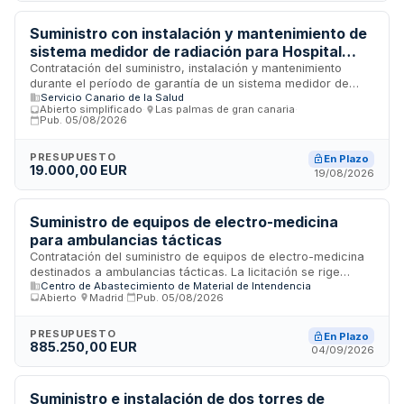
Suministro con instalación y mantenimiento de
sistema medidor de radiación para Hospital
Universitario de Gran Canaria Dr. Negrín
Contratación del suministro, instalación y mantenimiento
durante el período de garantía de un sistema medidor de
Servicio Canario de la Salud
radiación destinado a la Dirección Gerencia del Hospital
Abierto simplificado
·
Las palmas de gran canaria
·
Universitario de Gran Canaria Dr. Negrín. El contrato incluye la
Pub.
05/08/2026
entrega del equipo en el almacén general del hospital, su
instalación en las dependencias correspondientes y el
PRESUPUESTO
En Plazo
mantenimiento durante la garantía. La ejecución debe
19.000,00 EUR
19/08/2026
completarse en un plazo máximo de tres meses desde la
formalización del contrato.
Suministro de equipos de electro-medicina
para ambulancias tácticas
Contratación del suministro de equipos de electro-medicina
destinados a ambulancias tácticas. La licitación se rige
Centro de Abastecimiento de Material de Intendencia
conforme a la Ley de Contratos del Sector Público y está
Abierto
·
Madrid
·
Pub.
05/08/2026
sujeta a los requisitos de capacidad, solvencia económica,
financiera y técnica de los licitadores. Los bienes objeto del
suministro cumplen con las características técnicas
PRESUPUESTO
En Plazo
885.250,00 EUR
establecidas en el pliego de prescripciones técnicas
04/09/2026
particulares, y la adjudicación se realizará conforme a los
criterios establecidos en la documentación de la
convocatoria.
Suministro e instalación de dos torres de