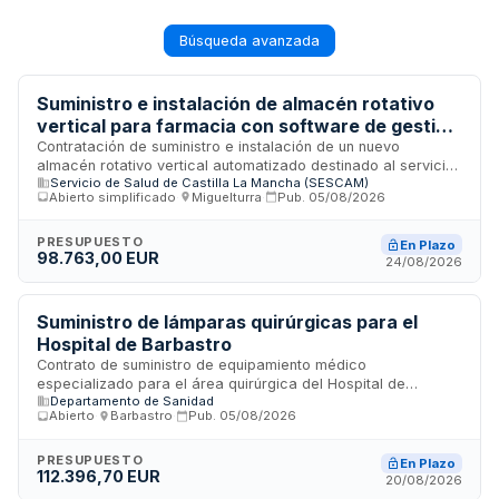
Búsqueda avanzada
Suministro e instalación de almacén rotativo
vertical para farmacia con software de gestión
en el Hospital de Tomelloso
Contratación de suministro e instalación de un nuevo
almacén rotativo vertical automatizado destinado al servicio
Servicio de Salud de Castilla La Mancha (SESCAM)
de farmacia del Hospital de Tomelloso, incluyendo el
Abierto simplificado
·
Miguelturra
·
Pub.
05/08/2026
software de gestión del sistema. El contrato comprende
asimismo la retirada y desmantelamiento del equipo
existente. Se trata de un contrato administrativo de suministro
PRESUPUESTO
En Plazo
98.763,00 EUR
tramitado mediante procedimiento abierto simplificado
24/08/2026
conforme a la Ley de Contratos del Sector Público.
Suministro de lámparas quirúrgicas para el
Hospital de Barbastro
Contrato de suministro de equipamiento médico
especializado para el área quirúrgica del Hospital de
Departamento de Sanidad
Barbastro. Se prevé la adquisición de lámparas quirúrgicas
Abierto
·
Barbastro
·
Pub.
05/08/2026
específicamente diseñadas para uso en quirófano, mediante
procedimiento abierto con varios criterios de adjudicación.
La tramitación se realiza a través de plataformas
PRESUPUESTO
En Plazo
112.396,70 EUR
electrónicas de contratación pública.
20/08/2026