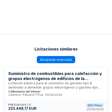
Licitaciones similares
Búsqueda avanzada
Suministro de combustibles para calefacción y
grupos electrógenos de edificios de la
Subsecretaría - Madrid
Licitación pública para el suministro de gasóleo tipo B
destinado a alimentar grupos electrógenos y gasóleo tipo C
Ministerio del Interior
para sistemas de calefacción en los edificios adscritos a la
Abierto
·
Madrid
·
Pub.
06/08/2026
Subsecretaría. El contrato, convocado por la Subdirección
General de Gestión Económica y Patrimonial, engloba el
abastecimiento energético necesario para garantizar la
PRESUPUESTO
En Plazo
223.448,17 EUR
operatividad de las instalaciones y el confort térmico de los
25/08/2026