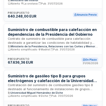
Ministerio del Interior
dependientes de la Secretaría General de Instituciones
Abierto
·
La orotava
·
Pub.
31/07/2026
Penitenciarias en la Comunidad Autónoma de Canarias. El
contrato, convocado por la Subdirección General de
Planificación y Gestión Económica, contempla un importe
PRESUPUESTO
Anuncio Previo
640.248,00 EUR
máximo de ejecución para garantizar el funcionamiento
operativo de las instalaciones penitenciarias mediante el
suministro regular de combustible diésel de calidad
reglamentaria.
Suministro de combustible para calefacción en
dependencias de la Presidencia del Gobierno
Contrato de suministro de combustible para calefacción
destinado a garantizar las condiciones de habitabilidad y
Ministerio de la Presidencia, Relaciones con las Cortes y Memoria Democrática
funcionamiento de los edificios adscritos a la Presidencia del
Abierto simplificado
·
Madrid
·
Pub.
31/07/2026
Gobierno. La Unidad de Medios Operativos, a través del
Departamento de Coordinación Técnica y Jurídica, licita este
suministro para el mantenimiento y conservación de sus
PRESUPUESTO
En Plazo
67.636,36 EUR
instalaciones, garantizando el abastecimiento de
31/08/2026
combustible necesario para los sistemas de calefacción
durante el período de vigencia del contrato.
Suministro de gasóleo tipo B para grupos
electrógenos y calefacción de la Universidad
Miguel Hernández de Elche
Contratación del suministro de combustible gasóleo tipo B
destinado al funcionamiento de instalaciones de grupos
Universidad Miguel Hernández de Elche
electrógenos y sistemas de calefacción de la Universidad
Abierto simplificado
·
Elche
·
Pub.
31/07/2026
Miguel Hernández de Elche. El suministro se distribuirá entre
los cuatro campus de la institución: Elche, Orihuela, Sant
Joan y Altea. La prestación incluye entrega de combustible
PRESUPUESTO