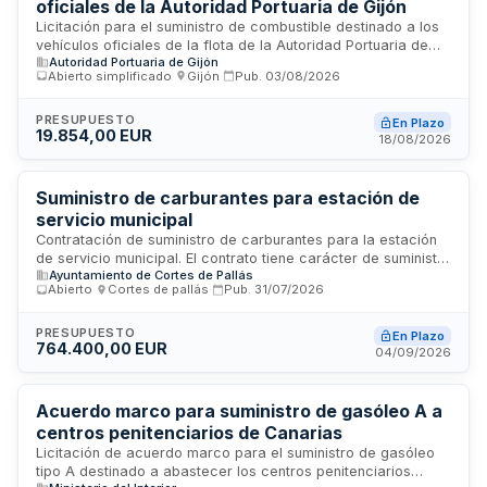
oficiales de la Autoridad Portuaria de Gijón
energético.
Licitación para el suministro de combustible destinado a los
vehículos oficiales de la flota de la Autoridad Portuaria de
Autoridad Portuaria de Gijón
Gijón. El contrato incluye la provisión de gasolina sin plomo
Abierto simplificado
·
Gijón
·
Pub.
03/08/2026
de 95 octanos y gasóleo clase A, con entrega sucesiva
según las necesidades operativas de la administración
portuaria. El adjudicatario deberá garantizar la gestión,
PRESUPUESTO
En Plazo
19.854,00 EUR
control y seguimiento del consumo de combustible de cada
18/08/2026
vehículo, aportando reportes de datos diarios o mensuales.
Suministro de carburantes para estación de
servicio municipal
Contratación de suministro de carburantes para la estación
de servicio municipal. El contrato tiene carácter de suministro
Ayuntamiento de Cortes de Pallás
en función de necesidades reales, con duración inicial de
Abierto
·
Cortes de pallás
·
Pub.
31/07/2026
dos años y posibilidad de dos prórrogas anuales adicionales.
Los precios unitarios se determinan mediante índice Platts
medio del mes con aplicación de tasas regulatorias, prima
PRESUPUESTO
En Plazo
764.400,00 EUR
comercial ofertada en euros por litro e impuestos
04/09/2026
correspondientes. La administración no adquiere
compromiso de consumo mínimo ni de agotar presupuesto.
Acuerdo marco para suministro de gasóleo A a
centros penitenciarios de Canarias
Licitación de acuerdo marco para el suministro de gasóleo
tipo A destinado a abastecer los centros penitenciarios