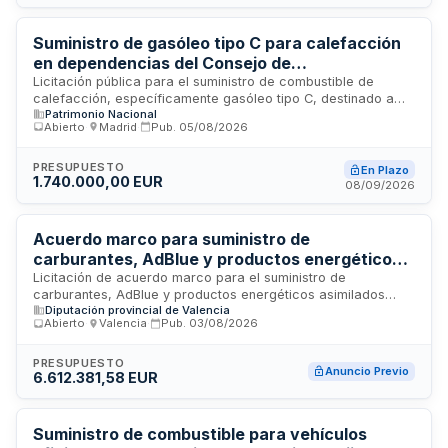
inmuebles ubicados en Madrid. El importe estimado asciende
a 55.862,04 euros.
Suministro de gasóleo tipo C para calefacción
en dependencias del Consejo de
Administración del Patrimonio Nacional
Licitación pública para el suministro de combustible de
calefacción, específicamente gasóleo tipo C, destinado a
Patrimonio Nacional
abastecer las calderas de gasoil con consumos
Abierto
·
Madrid
·
Pub.
05/08/2026
estacionales ubicadas en las dependencias del Consejo de
Administración del Patrimonio Nacional. El contrato se regula
mediante precios unitarios y se tramita conforme a
PRESUPUESTO
En Plazo
1.740.000,00 EUR
procedimiento abierto ordinario bajo legislación armonizada.
08/09/2026
Acuerdo marco para suministro de
carburantes, AdBlue y productos energéticos
asimilados a organismos adheridos a la Central
Licitación de acuerdo marco para el suministro de
carburantes, AdBlue y productos energéticos asimilados
de Compras de la Diputación de Valencia
Diputación provincial de Valencia
(GLP y similares) destinado a los vehículos e instalaciones de
Abierto
·
Valencia
·
Pub.
03/08/2026
los organismos adheridos a la Central de Compras de la
Diputación de Valencia. El suministro se realizará mediante
sistemas de pago con tarjetas de banda magnética en
PRESUPUESTO
Anuncio Previo
6.612.381,58 EUR
estaciones de servicios asociadas, así como mediante
entrega a domicilio de combustible en depósitos fijos. Esta
licitación centraliza las compras de combustibles para
múltiples entidades públicas adheridas, optimizando costes y
Suministro de combustible para vehículos
simplificando la gestión administrativa del abastecimiento