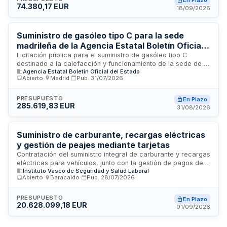
En Plazo
74.380,17 EUR
conforme a especificaciones técnicas y normativas de
18/09/2026
seguridad ambiental, con duración inicial de dos años y
posibilidad de tres prórrogas anuales.
Suministro de gasóleo tipo C para la sede
madrileña de la Agencia Estatal Boletín Oficial
del Estado
Licitación pública para el suministro de gasóleo tipo C
destinado a la calefacción y funcionamiento de la sede de la
Agencia Estatal Boletín Oficial del Estado
Agencia Estatal Boletín Oficial del Estado ubicada en Madrid.
Abierto
·
Madrid
·
Pub.
31/07/2026
El contrato incluye la entrega del combustible en la ubicación
especificada, con gestión unitaria de la prestación para
optimizar eficiencia técnica y económica. Se rige por la
PRESUPUESTO
En Plazo
285.619,83 EUR
normativa de contratación del sector público y contempla un
31/08/2026
plazo de garantía de un año desde la recepción formal del
contrato.
Suministro de carburante, recargas eléctricas
y gestión de peajes mediante tarjetas
Contratación del suministro integral de carburante y recargas
eléctricas para vehículos, junto con la gestión de pagos de
Instituto Vasco de Seguridad y Salud Laboral
peajes de autopista mediante tarjetas. El contrato incluye
Abierto
·
Baracaldo
·
Pub.
28/07/2026
servicios de control y trazabilidad de consumos, gestión de
dispositivos de telepeaje y acceso a una plataforma
tecnológica unificada. Se estructura como un único lote
PRESUPUESTO
En Plazo
20.628.099,18 EUR
funcional indivisible que asegura la interoperabilidad de los
01/09/2026
sistemas y la eficiencia operativa de la flota.