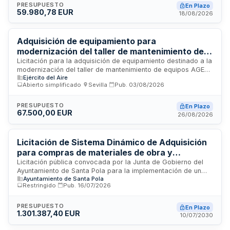
contrato incluye equipos de protección individual y material
PRESUPUESTO
En Plazo
59.980,78 EUR
de construcción requeridos para cumplir con la normativa de
18/08/2026
prevención de riesgos laborales en las actividades de
reparación y mantenimiento.
Adquisición de equipamiento para
modernización del taller de mantenimiento de
equipos AGE del Departamento de Aeronaves
Licitación para la adquisición de equipamiento destinado a la
modernización del taller de mantenimiento de equipos AGE
de la Maestranza Aérea de Sevilla
Ejército del Aire
en el Departamento de Aeronaves de la Maestranza Aérea
Abierto simplificado
·
Sevilla
·
Pub.
03/08/2026
de Sevilla. El suministro incluye herramientas y equipos
eléctricos, neumáticos, hidráulicos, manuales, así como
auxiliares y consumibles. El contratista deberá garantizar la
PRESUPUESTO
En Plazo
67.500,00 EUR
conformidad técnica mediante certificados y documentación
26/08/2026
del fabricante, además de asumir todos los costes de
transporte y entrega.
Licitación de Sistema Dinámico de Adquisición
para compras de materiales de obra y
electricidad del Ayuntamiento de Santa Pola
Licitación pública convocada por la Junta de Gobierno del
Ayuntamiento de Santa Pola para la implementación de un
Ayuntamiento de Santa Pola
sistema dinámico de adquisición destinado a las compras
Restringido
·
Pub.
16/07/2026
recurrentes de materiales de construcción y suministros
eléctricos que requieren los diferentes servicios municipales.
El acuerdo marco permitirá al organismo local acceder a un
PRESUPUESTO
En Plazo
1.301.387,40 EUR
catálogo actualizado de proveedores cualificados para
10/07/2030
garantizar el abastecimiento continuo de materiales de obra