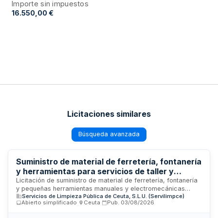
Importe sin impuestos
16.550,00 €
Licitaciones similares
Búsqueda avanzada
Suministro de material de ferretería, fontanería
y herramientas para servicios de taller y
mantenimiento de SERVILIMPCE S.L.U. en Ceuta
Licitación de suministro de material de ferretería, fontanería
y pequeñas herramientas manuales y electromecánicas
Servicios de Limpieza Pública de Ceuta, S.L.U. (Servilimpce)
necesarias para los servicios de taller y mantenimiento de la
Abierto simplificado
·
Ceuta
·
Pub.
03/08/2026
flota de vehículos, instalaciones y equipos de limpieza de
SERVILIMPCE S.L.U. en la Ciudad Autónoma de Ceuta. El