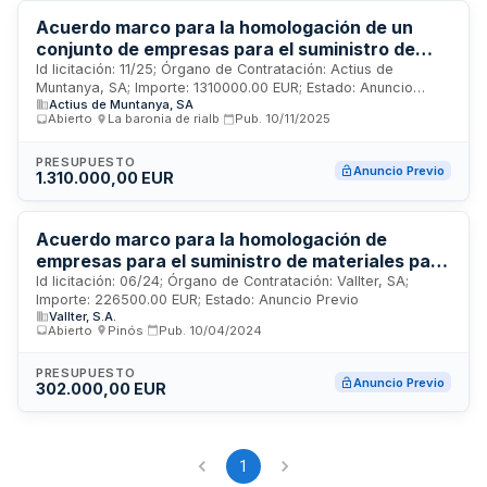
y electricidad a través de un procedimiento ágil y
competitivo.
Acuerdo marco para la homologación de un
conjunto de empresas para el suministro de
materiales para la explotación y el
Id licitación: 11/25; Órgano de Contratación: Actius de
Muntanya, SA; Importe: 1310000.00 EUR; Estado: Anuncio
mantenimiento de la estación de montaña de
Actius de Muntanya, SA
Previo
Bohí Taüll, incluido su transporte hasta la
Abierto
·
La baronia de rialb
·
Pub.
10/11/2025
estación (Ref: 11/25)
PRESUPUESTO
Anuncio Previo
1.310.000,00 EUR
Acuerdo marco para la homologación de
empresas para el suministro de materiales para
la explotación y mantenimiento de la estación
Id licitación: 06/24; Órgano de Contratación: Vallter, SA;
Importe: 226500.00 EUR; Estado: Anuncio Previo
de montaña de Vallter (06/24)
Vallter, S.A.
Abierto
·
Pinós
·
Pub.
10/04/2024
PRESUPUESTO
Anuncio Previo
302.000,00 EUR
1