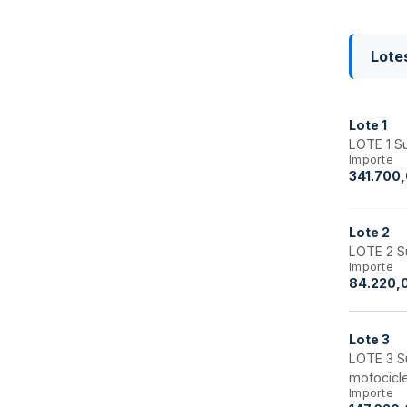
Lote
Lote
1
LOTE 1 Su
Importe
341.700,
Lote
2
LOTE 2 Su
Importe
84.220,
Lote
3
LOTE 3 Su
motocicl
Importe