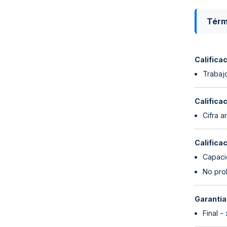
Térm
Califica
Trabajo
Califica
Cifra a
Califica
Capaci
No proh
Garantía
Final -