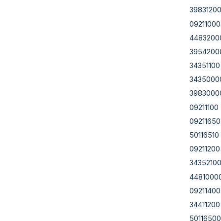
3983120
09211000
4483200
3954200
34351100
3435000
3983000
09211100
09211650
50116510
09211200
3435210
4481000
09211400
34411200
50116500