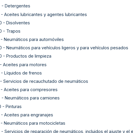
0
-
Detergentes
-
Aceites lubricantes y agentes lubricantes
0
-
Disolventes
0
-
Trapos
-
Neumáticos para automóviles
0
-
Neumáticos para vehículos ligeros y para vehículos pesados
0
-
Productos de limpieza
-
Aceites para motores
-
Líquidos de frenos
-
Servicios de recauchutado de neumáticos
-
Aceites para compresores
0
-
Neumáticos para camiones
0
-
Pinturas
-
Aceites para engranajes
-
Neumáticos para motocicletas
-
Servicios de reparación de neumáticos, incluidos el ajuste y el 