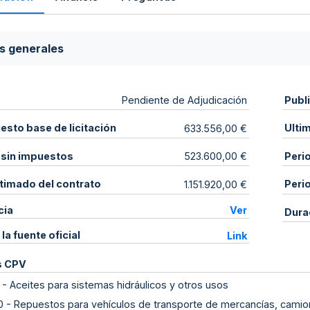
s generales
Publ
Pendiente de Adjudicación
sto base de licitación
Ulti
633.556,00 €
 sin impuestos
Peri
523.600,00 €
stimado del contrato
Peri
1.151.920,00 €
cia
Ver
Dura
 la fuente oficial
Link
s CPV
-
Aceites para sistemas hidráulicos y otros usos
0
-
Repuestos para vehículos de transporte de mercancías, camio