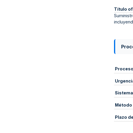
Título of
Suministr
incluyend
Proce
Proces
Urgenci
Sistema
Método 
Plazo d