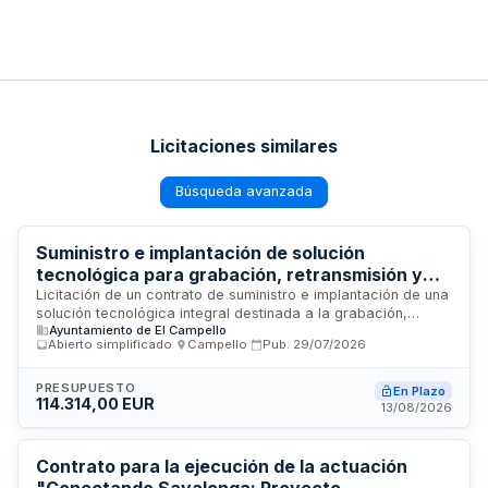
Licitaciones similares
Búsqueda avanzada
Suministro e implantación de solución
tecnológica para grabación, retransmisión y
creación de actas audiovisuales del
Licitación de un contrato de suministro e implantación de una
solución tecnológica integral destinada a la grabación,
Ayuntamiento de El Campello
Ayuntamiento de El Campello
retransmisión en directo y creación automática de actas en
Abierto simplificado
·
Campello
·
Pub.
29/07/2026
formato audiovisual de las sesiones de los órganos
colegiados del Ayuntamiento de El Campello. La solución se
suministrará bajo modalidad llave en mano, completamente
PRESUPUESTO
En Plazo
114.314,00 EUR
instalada, configurada e integrada con la infraestructura
13/08/2026
municipal existente. Incluye servicios de soporte técnico y
mantenimiento durante toda la vigencia del contrato, que
será de cuatro años.
Contrato para la ejecución de la actuación