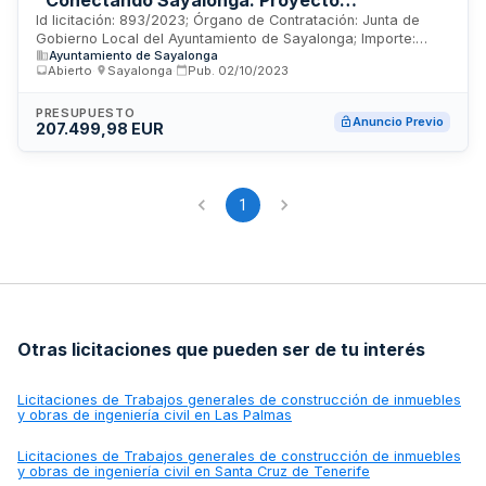
"Conectando Sayalonga: Proyecto
smartvillage para la digitalización y
Id licitación: 893/2023; Órgano de Contratación: Junta de
Gobierno Local del Ayuntamiento de Sayalonga; Importe:
sostenibilidad del comercio rural" por
Ayuntamiento de Sayalonga
207499.98 EUR; Estado: PRE
procedimiento abierto en el marco del Plan de
Abierto
·
Sayalonga
·
Pub.
02/10/2023
Recuperación, Transformación y Resiliencia
PRESUPUESTO
Anuncio Previo
207.499,98 EUR
1
Otras licitaciones que pueden ser de tu interés
Licitaciones de
Trabajos generales de construcción de inmuebles
y obras de ingeniería civil en Las Palmas
Licitaciones de
Trabajos generales de construcción de inmuebles
y obras de ingeniería civil en Santa Cruz de Tenerife